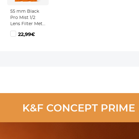
55 mm Black
Pro Mist 1/2
Lens Filter Met
filter
3 Stuks
22,99€
Reinigingsdoekje
Black Diffusion
Filter 1/2 Met 18
Coatings Nano
Klear Serie