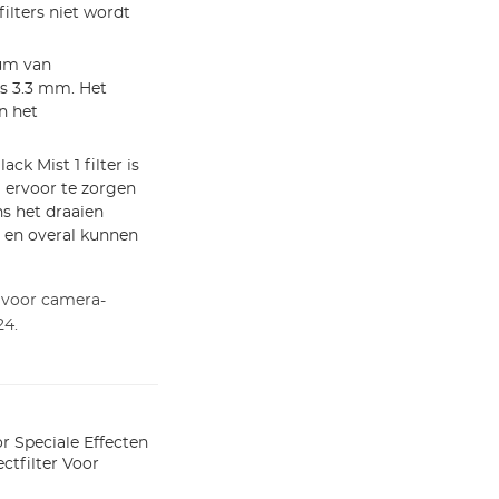
ilters niet wordt
ium van
ts 3.3 mm. Het
n het
k Mist 1 filter is
ervoor te zorgen
s het draaien
d en overal kunnen
 voor camera-
24.
or Speciale Effecten
ectfilter Voor