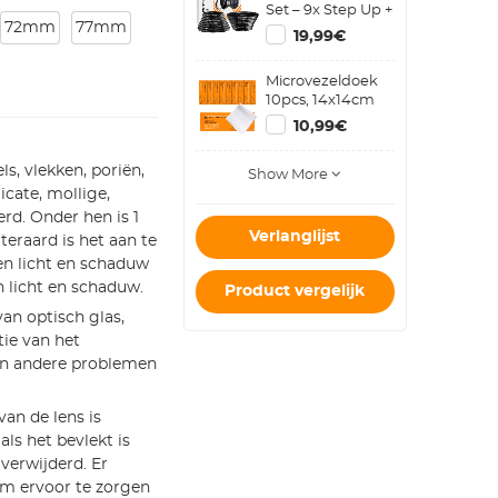
Set – 9x Step Up +
72mm
77mm
9x Step Down
19,99€
Metalen
Cameralens
Microvezeldoek
Ringen
10pcs, 14x14cm
10,99€
ls, vlekken, poriën,
Show More
icate, mollige,
rd. Onder hen is 1
Verlanglijst
teraard is het aan te
en licht en schaduw
 licht en schaduw.
Product vergelijk
van optisch glas,
tie van het
 en andere problemen
an de lens is
ls het bevlekt is
verwijderd. Er
m ervoor te zorgen