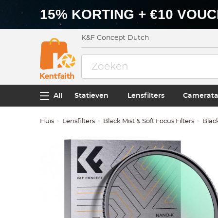
15% KORTING + €10 VOU
K&F Concept Dutch
All
Statieven
Lensfilters
Camerata
Huis
Lensfilters
Black Mist & Soft Focus Filters
Black