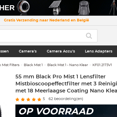
CHER
Gratis Verzending naar Nederland en België
ssen
Camera's
Camera Accu's
Lens Adapters
 Mist Filters
Black Mist 1
Black Mist 1 - Nano Klear
KF01.2173V1
55 mm Black Pro Mist 1 Lensfilter
Mistbioscoopeffectfilter met 3 Reini
met 18 Meerlaagse Coating Nano Klea
5
62
beoordeling(en)
OP VOORRAAD