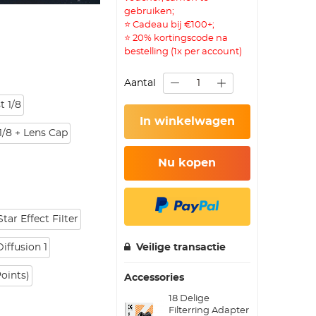
gebruiken;
⭐ Cadeau bij €100+;
⭐ 20% kortingscode na
bestelling (1x per account)
Aantal
t 1/8
In winkelwagen
1/8 + Lens Cap
Nu kopen
tar Effect Filter
ffusion 1
Veilige transactie
Points)
Accessories
18 Delige
Filterring Adapter