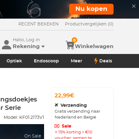
Nu kopen
RECENT BEKEKEN
Productvergelijken (0)
Hallo, Log in
0
Rekening
Winkelwagen
Optiek
Endoscoop
Meer
Deals
22,99€
gingsdoekjes
Verzending
r Serie
Gratis verzending naar
Nederland en België
Model:
KF01.2173V1
Sale
⭐ 15% korting + €10
On Sale
voucher, samen te