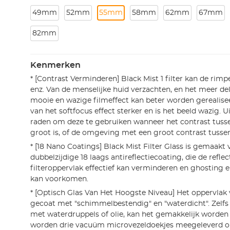
49mm
52mm
55mm
58mm
62mm
67mm
82mm
Kenmerken
* [Contrast Verminderen] Black Mist 1 filter kan de rimpe
enz. Van de menselijke huid verzachten, en het meer del
mooie en wazige filmeffect kan beter worden gerealisee
van het softfocus effect sterker en is het beeld wazig. Ui
raden om deze te gebruiken wanneer het contrast tuss
groot is, of de omgeving met een groot contrast tussen
* [18 Nano Coatings] Black Mist Filter Glass is gemaakt 
dubbelzijdige 18 laags antireflectiecoating, die de reflec
filteroppervlak effectief kan verminderen en ghosting
kan voorkomen.
* [Optisch Glas Van Het Hoogste Niveau] Het oppervlak v
gecoat met "schimmelbestendig" en "waterdicht". Zelfs a
met waterdruppels of olie, kan het gemakkelijk worden 
worden drie vacuüm microvezeldoekjes meegeleverd o