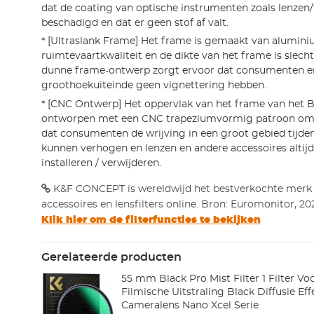
dat de coating van optische instrumenten zoals lenzen/f
beschadigd en dat er geen stof af valt.
* [Ultraslank Frame] Het frame is gemaakt van alumin
ruimtevaartkwaliteit en de dikte van het frame is slech
dunne frame-ontwerp zorgt ervoor dat consumenten e
groothoekuiteinde geen vignettering hebben.
* [CNC Ontwerp] Het oppervlak van het frame van het Blac
ontworpen met een CNC trapeziumvormig patroon om 
dat consumenten de wrijving in een groot gebied tijden
kunnen verhogen en lenzen en andere accessoires altij
installeren / verwijderen.
K&F CONCEPT is wereldwijd het bestverkochte merk
accessoires en lensfilters online. Bron: Euromonitor, 20
Klik hier om de filterfuncties te bekijken
Gerelateerde producten
55 mm Black Pro Mist Filter 1 Filter Vo
Filmische Uitstraling Black Diffusie Eff
Cameralens Nano Xcel Serie