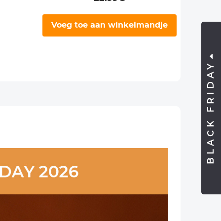
Voeg toe aan winkelmandje
BLACK FRIDAY