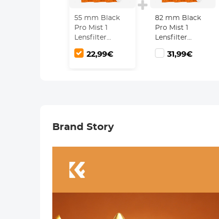
55 mm Black
82 mm Black
Pro Mist 1
Pro Mist 1
Lensfilter
Lensfilter
Mistbioscoopeffectfilter
Mistbioscoopeffect
22,99€
31,99€
met 3
met 3
Reinigingsdoekjes
Reinigingsdoekjes
met 18
met 18
Meerlaagse
Meerlaagse
Coating Nano
Coating Nano
Klear Serie
Klear Serie
Brand Story