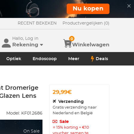
Nu kopen
RECENT BEKEKEN
Productvergelijken (0)
Hallo, Log in
0
Rekening
Winkelwagen
Optiek
Endoscoop
Meer
Deals
ght Dromerige
29,99€
 Glazen Lens
Verzending
Gratis verzending naar
Nederland en België
Model:
KF01.2686
Sale
⭐ 15% korting + €10
On Sale
voucher, samen te