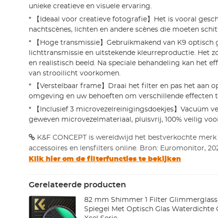
unieke creatieve en visuele ervaring.
* 【Ideaal voor creatieve fotografie】Het is vooral gesch
nachtscènes, lichten en andere scènes die moeten schit
* 【Hoge transmissie】Gebruikmakend van K9 optisch 
lichttransmissie en uitstekende kleurreproductie. Het z
en realistisch beeld. Na speciale behandeling kan het eff
van strooilicht voorkomen.
* 【Verstelbaar frame】Draai het filter en pas het aan o
omgeving en uw behoeften om verschillende effecten t
* 【Inclusief 3 microvezelreinigingsdoekjes】Vacuüm ver
geweven microvezelmateriaal, pluisvrij, 100% veilig voor
K&F CONCEPT is wereldwijd het bestverkochte merk
accessoires en lensfilters online. Bron: Euromonitor, 20
Klik hier om de filterfuncties te bekijken
Gerelateerde producten
82 mm Shimmer 1 Filter Glimmerglass F
Spiegel Met Optisch Glas Waterdichte