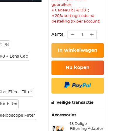
gebruiken;
⭐ Cadeau bij €100+;
⭐ 20% kortingscode na
bestelling (1x per account)
Aantal
t 1/8
In winkelwagen
1/8 + Lens Cap
Nu kopen
tar Effect Filter
Veilige transactie
ur Filter
Accessories
leidoscope Filter
18 Delige
Filterring Adapter