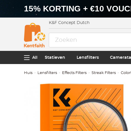
15% KORTING + €10 VOU
K&F Concept Dutch
All
Statieven
Lensfilters
Camerata
Huis
Lensfilters
Effects Filters
Streak Filters
Color