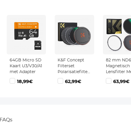
64GB Micro SD
K&F Concept
82 mm ND
Kaart U3/V30/A1
Filterset
Magnetisch
met Adapter
Polarisatiefilter
Lensfilter M
n
62mm + UV
Neutrale
18,99€
62,99€
63,99€
Filter 2
Dichtheid 
Lensdoppen en
Waterdicht
Opbergtas, 28
Krasbestend
Lagen
Antireflecti
Antireflecterende
Filter Grijsfi
Nanocoating
Nano Xcel S
HD Waterdicht
FAQs
Krasbestendig
Nano Xcel Serie