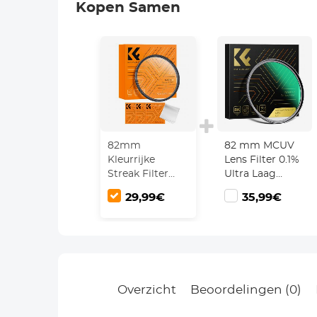
Kopen Samen
82mm
82 mm MCUV
Kleurrijke
Lens Filter 0.1%
Streak Filter
Ultra Laag
Starlight
Reflectievermoge
29,99€
35,99€
Dromerige
Met 28
Creatieve
Meerlaagse
Speciale
Coatings Nano
Effecten
Xcel Serie
Optische Glazen
Lens Filters
Nano-B Serie
Overzicht
Beoordelingen (0)