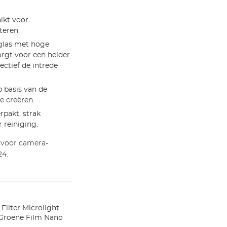
ikt voor
teren.
glas met hoge
orgt voor een helder
ectief de intrede
p basis van de
e creëren.
pakt, strak
 reiniging.
 voor camera-
24.
ilter Microlight
 Groene Film Nano