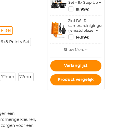
Set – 9x Step Up +
9x Step Down
19,99€
Metalen
Cameralens
3in1 DSLR-
Ringen
camerareinigingsset
Filter
(lensstofblazer +
reinigingspen +
14,99€
macrovezelreinigingsdoekje)
4+6+8 Points Set
Show More
Verlanglijst
72mm
77mm
Product vergelijk
egen een
 dromerige kleuren,
n zorgen voor een