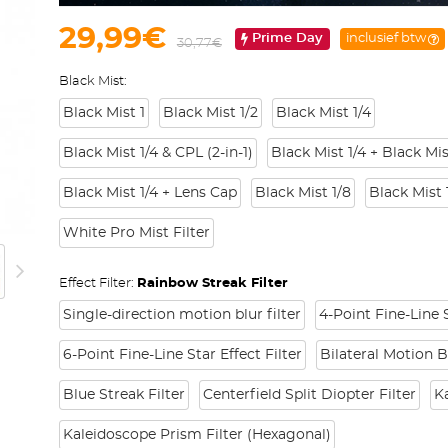
29,99€
Prime Day
inclusief btw
30,77€
Black Mist:
Black Mist 1
Black Mist 1/2
Black Mist 1/4
Black Mist 1/4 & CPL (2-in-1)
Black Mist 1/4 + Black Mis
Black Mist 1/4 + Lens Cap
Black Mist 1/8
Black Mist 
White Pro Mist Filter
Effect Filter:
Rainbow Streak Filter
Single-direction motion blur filter
4-Point Fine-Line S
6-Point Fine-Line Star Effect Filter
Bilateral Motion Bl
Blue Streak Filter
Centerfield Split Diopter Filter
Ka
Kaleidoscope Prism Filter (Hexagonal)