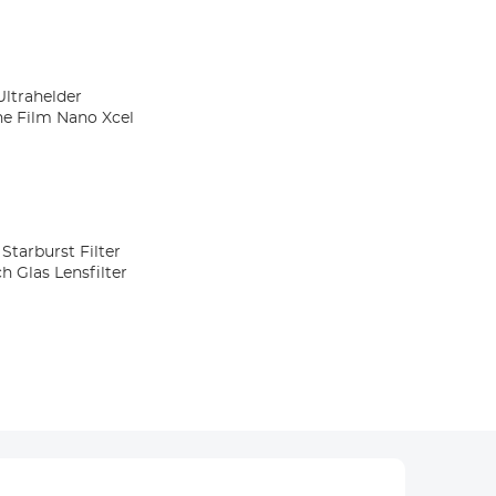
Ultrahelder
ne Film Nano Xcel
Starburst Filter
h Glas Lensfilter