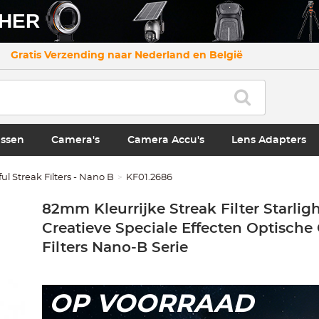
CHER
Gratis Verzending naar Nederland en België
ssen
Camera's
Camera Accu's
Lens Adapters
ful Streak Filters - Nano B
KF01.2686
82mm Kleurrijke Streak Filter Starli
Creatieve Speciale Effecten Optische
Filters Nano-B Serie
OP VOORRAAD