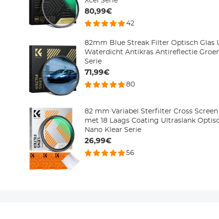
Xcel Serie
80,99€
42
82mm Blue Streak Filter Optisch Glas 
Waterdicht Antikras Antireflectie Groe
Serie
71,99€
80
82 mm Variabel Sterfilter Cross Screen 
met 18 Laags Coating Ultraslank Optisc
Nano Klear Serie
26,99€
56