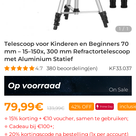
1
/
1
Telescoop voor Kinderen en Beginners 70
mm – 15–150x, 300 mm Refractortelescoop
met Aluminium Statief
4.7
380
beoordeling(en)
KF33.037
Op voorraad
On Sale
79,99€
inclusi
42% OFF
Prime Day
139,99€
⭐ 15% korting + €10 voucher, samen te gebruiken;
⭐ Cadeau bij €100+;
⭐ 20% kortingscode na bestelling (1x per account)