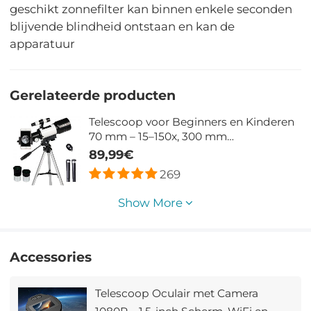
geschikt zonnefilter kan binnen enkele seconden
blijvende blindheid ontstaan en kan de
apparatuur
Gerelateerde producten
Telescoop voor Beginners en Kinderen
70 mm – 15–150x, 300 mm
Brandpuntsafstand, Statief,
89,99€
Smartphonehouder en Bluetooth-
269
afstandsbediening
Show More
Accessories
Telescoop Oculair met Camera