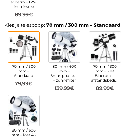
scherm – 1,25-
inch instee
89,99€
Kies je telescoop:
70 mm / 300 mm – Standaard
70 mm / 300
80 mm / 600
70 mm / 300
mm –
mm –
mm – Met
Standaard
Smartphonehouder
Bluetooth-
+ zonnefilter
afstandsbediening
79,99€
139,99€
89,99€
80 mm / 600
mm – Met 4K