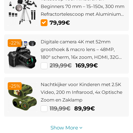
Beginners 70 mm – 15–150x, 300 mm
Refractortelescoop met Aluminium
Statief
79,99€
Digitale camera 4K met 52mm
-22%
groothoek & macro lens – 48MP,
180° scherm, 16x zoom, HDMI, 32GB
& dubbele batterijen – Kentfaith
219,99€
169,99€
Nachtkijker voor Kinderen met 2.5K
-25%
Video, 200 m Infrarood, 4x Optische
Zoom en Zaklamp
119,99€
89,99€
Show More