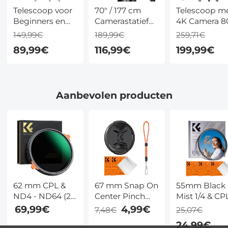
Telescoop voor
70" / 177 cm
Telescoop m
Beginners en
Camerastatief
4K Camera 8
Kinderen 70
Aluminium
mm – 24–180
149,99€
189,99€
259,71€
mm – 15–150x,
Statief 15Kg /
600 mm, WiF
89,99€
116,99€
199,99€
300 mm
33.07lbs
Oculair en
Brandpuntsafstand,
Compact
Verstelbaar
Statief,
Reisstatief
Statief
Smartphonehouder
Tripod
Aanbevolen producten
en Bluetooth-
Draagbaar en
afstandsbediening
Flexibel M1+BH-
35L
62 mm CPL &
67 mm Snap On
55mm Black
ND4 - ND64 (2 -
Center Pinch
Mist 1/4 & CP
6 Stops) 2 in 1
Lensdop 4 in 1
filter 2-in-1 z
69,99€
4,99€
7,48€
25,07€
Variabel ND
Met Anti Loss
diffusie circul
24,99€