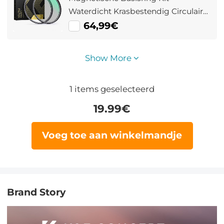
Waterdicht Krasbestendig Circulair
Polarisatiefilter Met 28 Multi
64,99€
Coatings Nano Xcel Serie
Show More
1
items geselecteerd
19.99
€
Voeg toe aan winkelmandje
Brand Story