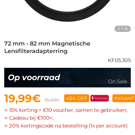
1
/
6
72 mm - 82 mm Magnetische
Lensfilteradapterring
KF05.305
Op voorraad
On Sale
19,99€
inclusief
43% OFF
Prime Day
35,69€
⭐ 15% korting + €10 voucher, samen te gebruiken;
⭐ Cadeau bij €100+;
⭐ 20% kortingscode na bestelling (1x per account)