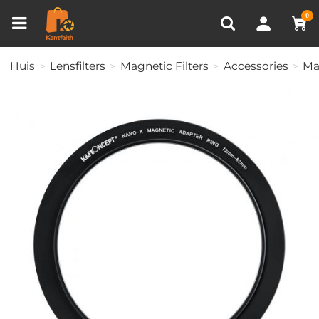
Productvergelijken (0)
RECENT BEKEKEN
0
Huis
Lensfilters
Magnetic Filters
Accessories
Ma