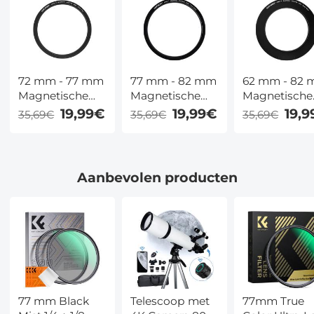
72 mm - 77 mm
77 mm - 82 mm
62 mm - 82
Magnetische
Magnetische
Magnetische
Lensfilteradapterring
Lensfilteradapterring
Lensfilterada
19,99€
19,99€
19,
35,69€
35,69€
35,69€
Aanbevolen producten
77 mm Black
Telescoop met
77mm True