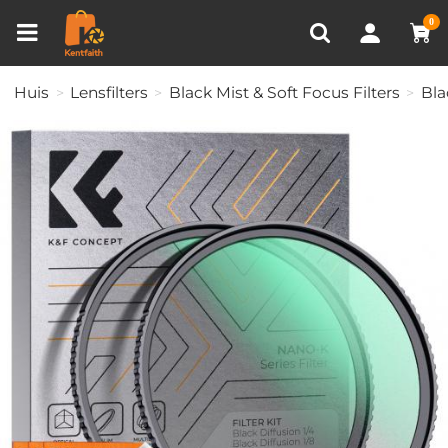
Productvergelijken (0)
RECENT BEKEKEN
0
Huis
Lensfilters
Black Mist & Soft Focus Filters
Bla