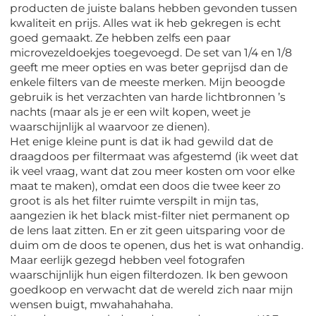
producten de juiste balans hebben gevonden tussen
kwaliteit en prijs. Alles wat ik heb gekregen is echt
goed gemaakt. Ze hebben zelfs een paar
microvezeldoekjes toegevoegd. De set van 1/4 en 1/8
geeft me meer opties en was beter geprijsd dan de
enkele filters van de meeste merken. Mijn beoogde
gebruik is het verzachten van harde lichtbronnen ’s
nachts (maar als je er een wilt kopen, weet je
waarschijnlijk al waarvoor ze dienen).
Het enige kleine punt is dat ik had gewild dat de
draagdoos per filtermaat was afgestemd (ik weet dat
ik veel vraag, want dat zou meer kosten om voor elke
maat te maken), omdat een doos die twee keer zo
groot is als het filter ruimte verspilt in mijn tas,
aangezien ik het black mist-filter niet permanent op
de lens laat zitten. En er zit geen uitsparing voor de
duim om de doos te openen, dus het is wat onhandig.
Maar eerlijk gezegd hebben veel fotografen
waarschijnlijk hun eigen filterdozen. Ik ben gewoon
goedkoop en verwacht dat de wereld zich naar mijn
wensen buigt, mwahahahaha.