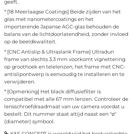
geeft.
* [18 Meerlaagse Coatings] Beide zijden van het
glas met nanometercoatings en het
importerende Japanse AGC-glas behouden de
balans van de lichtdoorlatendheid, zonder invloed
op de beeldkwaliteit.
* [CNC Antislip & Ultraslank Frame] Ultradun
frame van slechts 3.3 mm voorkomt vignettering
op groothoek en telelenzen, het frame met CNC-
antislipontwerp is eenvoudig te installeren en te
verwijderen.
* [Opmerking] Het black diffusiefilter is
compatibel met alle 67 mm lenzen. Controleer de
lensschroefdraadmaat van uw camera voordat u
bestelt. Dit nummer staat altijd naast een "ø"
(diameter) symbool.
K&F CONCEPT is wereldwijd het bestverkochte