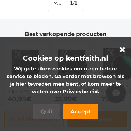
... 1/1
Best verkopende producten
Cookies op kentfaith.nl
Wij gebruiken cookies om u een betere
service te bieden. Ga verder met browsen als
je hier tevreden mee bent, of kom meer te
77 mm ND
67 mm ND
82mm Variab
weten over
Privacybeleid
.
Filter ND100000
Filter ND100000
ND Filter ND
Zonnefilter 16.6
40,99€
Zonnefilter 16.6
33,99€
ND400 (1 - 9
79,89€
Stops Solide
Stops Solide
Stops) Lensfi
Neutrale
Neutrale
Waterdicht e
Quit
Accept
Dichtheid Filter
Dichtheid Filter
Krasbestend
In winkelwagen
Nu kopen
Voor DSLR
Voor DSLR
Nano Xcel Se
Camera Nano
Camera Nano