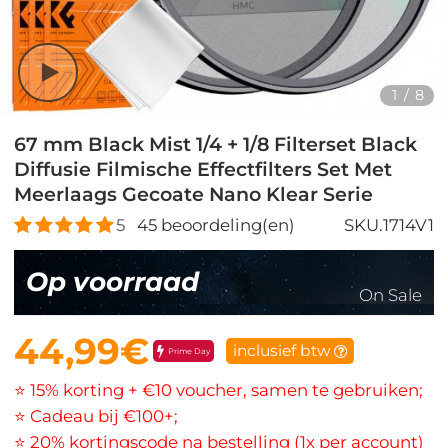
1
/
8
67 mm Black Mist 1/4 + 1/8 Filterset Black
Diffusie Filmische Effectfilters Set Met
Meerlaags Gecoate Nano Klear Serie
5
45
beoordeling(en)
SKU.1714V1
Op voorraad
On Sale
44,99€
inclusief btw
Prime Day
⭐ 15% korting + €10 voucher, samen te gebruiken;
⭐ Cadeau bij €100+;
⭐ 20% kortingscode na bestelling (1x per account)