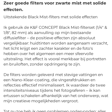
Zeer goede filters voor zwarte mist met solide
effecten.
Uitstekende Black Mist-filters met solide effecten
Ik gebruik de K&F CONCEPT Black Mist-filterset (1/4" &
1/8", 82 mm) als aanvulling op mijn bestaande
diffusiefilter – de positieve effecten zijn absoluut
vergelijkbaar: huidtinten worden aangenaam verzacht,
het licht krijgt een zachter karakter en de foto's
hebben over het algemeen een meer sfeervolle
uitstraling. Het effect is vooral merkbaar bij portretten
en bruiloften, zonder opdringerig te zijn.
De filters worden geleverd met stevige vattingen en
een Nano-Klear-coating, die vingerafdrukken en
reflecties effectief minimaliseert. Ik waardeer de twee
intensiteitsniveaus tijdens het fotograferen – ik kan
ertussen schakelen afhankelijk van het onderwerp, wat
mijn creatieve mogelijkheden vergroot.
Tot nu toe heb ik geen problemen ondervonden; alles