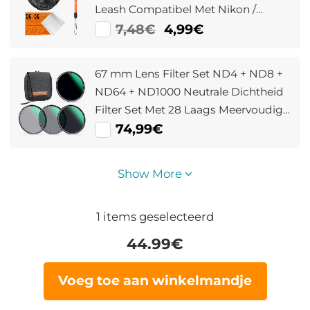
Leash Compatibel Met Nikon /
Canon / Sony / Fujifilm Cameralenzen
7,48€
4,99€
67 mm Lens Filter Set ND4 + ND8 +
ND64 + ND1000 Neutrale Dichtheid
Filter Set Met 28 Laags Meervoudig
Gecoat HD Optisch Glas en 4 Delige
74,99€
Filterzak Nano Xcel Serie
Show More
1
items geselecteerd
44.99
€
Voeg toe aan winkelmandje