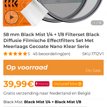
1
/
8
58 mm Black Mist 1/4 + 1/8 Filterset Black
Diffusie Filmische Effectfilters Set Met
Meerlaags Gecoate Nano Klear Serie
5
45
beoordeling(en)
SKU.1712V1
Op voorraad
On Sale
39,99€
inclusief btw
Prime Day
Gratis verzending naar Nederland en België
Black Mist:
Black Mist 1/4 + Black Mist 1/8