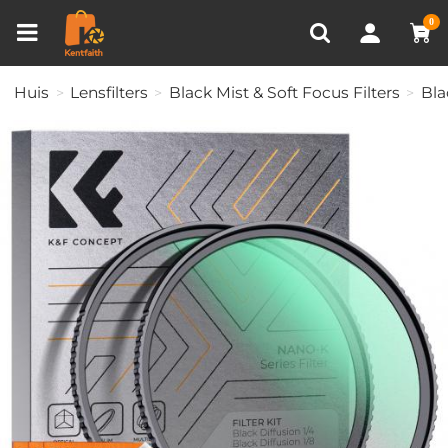
Productvergelijken (0)
RECENT BEKEKEN
0
Huis
Lensfilters
Black Mist & Soft Focus Filters
Bla