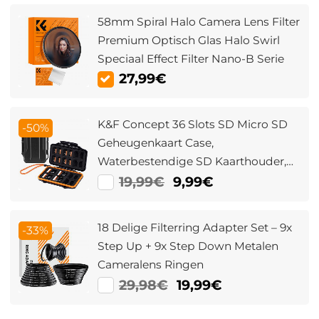
58mm Spiral Halo Camera Lens Filter
Premium Optisch Glas Halo Swirl
Speciaal Effect Filter Nano-B Serie
27,99€
K&F Concept 36 Slots SD Micro SD
-50%
Geheugenkaart Case,
Waterbestendige SD Kaarthouder,
Anti-Shock Kaart Draag
19,99€
9,99€
Opbergdoos voor 24 Micro SD SDXC
SDHC TF Kaarten en 12 SD SDXC
18 Delige Filterring Adapter Set – 9x
-33%
SDHC Kaarten
Step Up + 9x Step Down Metalen
Cameralens Ringen
29,98€
19,99€