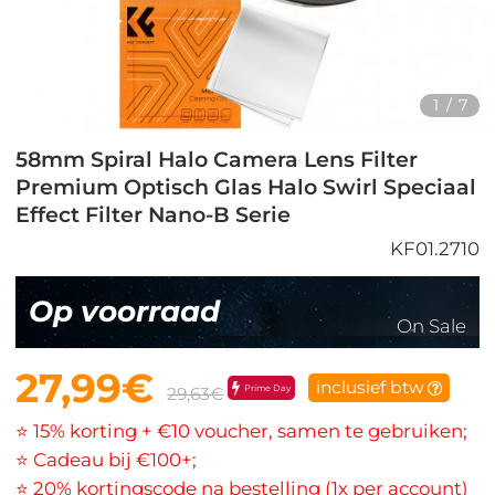
1
/
7
58mm Spiral Halo Camera Lens Filter
Premium Optisch Glas Halo Swirl Speciaal
Effect Filter Nano-B Serie
KF01.2710
Op voorraad
On Sale
27,99€
inclusief btw
Prime Day
29,63€
⭐ 15% korting + €10 voucher, samen te gebruiken;
⭐ Cadeau bij €100+;
⭐ 20% kortingscode na bestelling (1x per account)