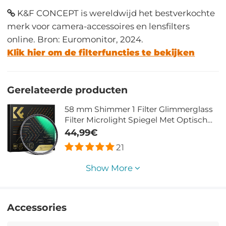
K&F CONCEPT is wereldwijd het bestverkochte
merk voor camera-accessoires en lensfilters
online. Bron: Euromonitor, 2024.
Klik hier om de filterfuncties te bekijken
Gerelateerde producten
58 mm Shimmer 1 Filter Glimmerglass
Filter Microlight Spiegel Met Optisch
Glas Waterdichte Groene Film Nano
44,99€
Xcel Serie
21
Show More
Accessories