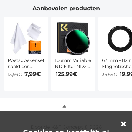
Serie
Serie
Serie
Aanbevolen producten
Poetsdoekenset
105mm Variable
62 mm - 82
naald een
ND Filter ND2 -
Magnetische
stofvrije
ND400 (1 - 9
Lensfilterada
7,99€
125,99€
19,
13,99€
35,69€
schoonmaakdoek
Stops) Lensfilter
droge doek wit
Waterdicht en
15*15cm CPE
Krasbestendig
met 3 stuks
Nano Xcel Serie
Door de K&F Concept © 2026