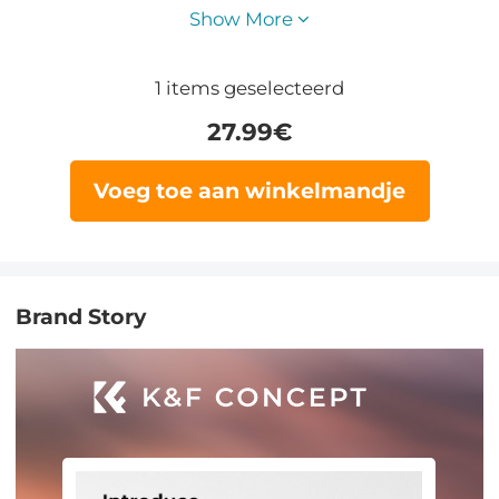
Show More
1
items geselecteerd
27.99
€
Voeg toe aan winkelmandje
Brand Story