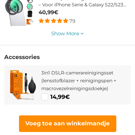
– Voor iPhone Serie & Galaxy S22/S23
Ultra
40,99€
79
Show More
Accessories
3in1 DSLR-camerareinigingsset
(lensstofblazer + reinigingspen +
macrovezelreinigingsdoekje)
14,99€
Voeg toe aan winkelmandje