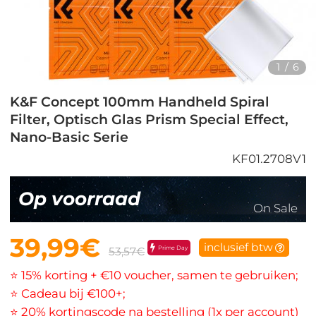
1
/
6
K&F Concept 100mm Handheld Spiral
Filter, Optisch Glas Prism Special Effect,
Nano-Basic Serie
KF01.2708V1
Op voorraad
On Sale
39,99€
inclusief btw
Prime Day
53,57€
⭐ 15% korting + €10 voucher, samen te gebruiken;
⭐ Cadeau bij €100+;
⭐ 20% kortingscode na bestelling (1x per account)