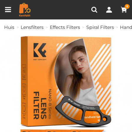
Productvergelijken (0)
RECENT BEKEKEN
0
Huis
Lensfilters
Effects Filters
Spiral Filters
Handh