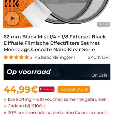
1
/
8
62 mm Black Mist 1/4 + 1/8 Filterset Black
Diffusie Filmische Effectfilters Set Met
Meerlaags Gecoate Nano Klear Serie
5
45
beoordeling(en)
SKU.1713V1
Op voorraad
On Sale
44,99€
inclusief btw
Prime Day
⭐ 15% korting + €10 voucher, samen te gebruiken;
⭐ Cadeau bij €100+;
⭐ 20% kortingscode na bestelling (1x per account)