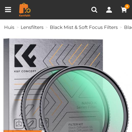
Productvergelijken (0)
RECENT BEKEKEN
0
Huis
Lensfilters
Black Mist & Soft Focus Filters
Bla