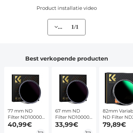
Product installatie video
... 1/1
Best verkopende producten
77 mm ND
67 mm ND
82mm Variab
Filter ND100000
Filter ND100000
ND Filter ND
Zonnefilter 16.6
40,99€
Zonnefilter 16.6
33,99€
ND400 (1 - 9
79,89€
Stops Solide
Stops Solide
Stops) Lensfi