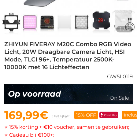
1
/
9
ZHIYUN FIVERAY M20C Combo RGB Video
Licht, 20W Draagbare Camera Licht, HSI
Mode, TLCI 96+, Temperatuur 2500K-
10000K met 16 Lichteffecten
GW51.0119
Op voorraad
On Sale
169,99€
inclu
15% OFF
Prime Day
199,99€
⭐ 15% korting + €10 voucher, samen te gebruiken;
⭐ Cadeau bij €100+;