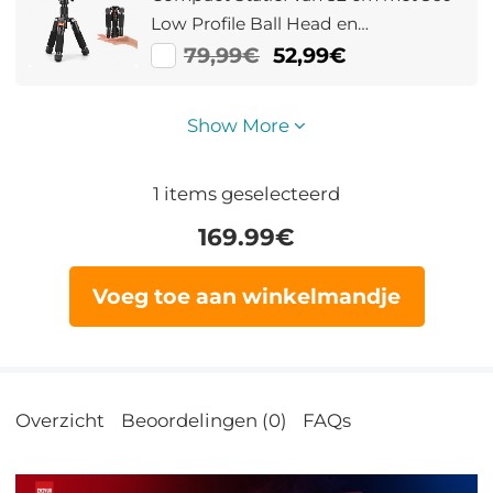
Low Profile Ball Head en
Snelkoppelingsplaat |
79,99€
52,99€
Draagvermogen 6KG voor Camera,
Video en Camcorder
Show More
1
items geselecteerd
169.99
€
Voeg toe aan winkelmandje
Overzicht
Beoordelingen (0)
FAQs