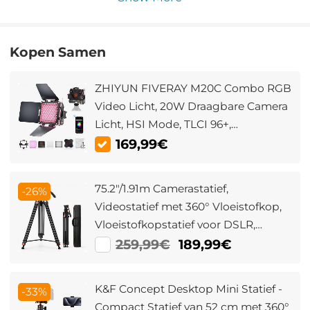
Kopen Samen
ZHIYUN FIVERAY M20C Combo RGB
Video Licht, 20W Draagbare Camera
Licht, HSI Mode, TLCI 96+,
Temperatuur 2500K-10000K met 16
169,99€
Lichteffecten
75.2"/1.91m Camerastatief,
-26%
Videostatief met 360° Vloeistofkop,
Vloeistofkopstatief voor DSLR,
Camcorders, Camera's 22lbs/10kg
259,99€
189,99€
Laadvermogen VA3+BV20
K&F Concept Desktop Mini Statief -
-33%
Compact Statief van 52 cm met 360°