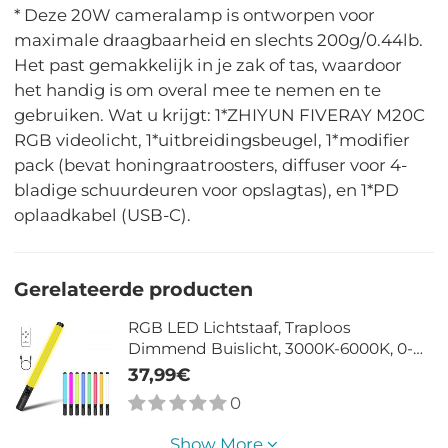
* Deze 20W cameralamp is ontworpen voor
maximale draagbaarheid en slechts 200g/0.44lb.
Het past gemakkelijk in je zak of tas, waardoor
het handig is om overal mee te nemen en te
gebruiken. Wat u krijgt: 1*ZHIYUN FIVERAY M20C
RGB videolicht, 1*uitbreidingsbeugel, 1*modifier
pack (bevat honingraatroosters, diffuser voor 4-
bladige schuurdeuren voor opslagtas), en 1*PD
oplaadkabel (USB-C).
Gerelateerde producten
RGB LED Lichtstaaf, Traploos
Dimmend Buislicht, 3000K-6000K, 0-
100% Helderheid, 2000mAh
37,99€
Oplaadbare Batterij
0
Show More