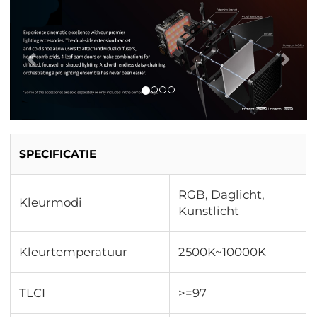
Vorig
Vol
SPECIFICATIE
RGB, Daglicht,
Kleurmodi
Kunstlicht
Kleurtemperatuur
2500K~10000K
TLCI
>=97