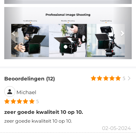
Vorig
Vol
Beoordelingen (12)
5
Michael
5
zeer goede kwaliteit 10 op 10.
zeer goede kwaliteit 10 op 10.
02-05-2024