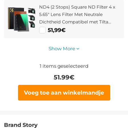
ND4 (2 Stops) Square ND Filter 4 x
5.65" Lens Filter Met Neutrale
Dichtheid Compatibel met Tilta
Compatibel en SmallRig Matte Box
51,99€
Show More
1
items geselecteerd
51.99
€
Voeg toe aan winkelmandje
Brand Story