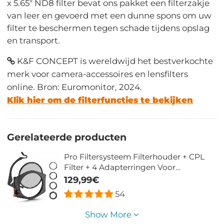
x 5.65" ND8 filter bevat ons pakket een filterzakje
van leer en gevoerd met een dunne spons om uw
filter te beschermen tegen schade tijdens opslag
en transport.
K&F CONCEPT is wereldwijd het bestverkochte
merk voor camera-accessoires en lensfilters
online. Bron: Euromonitor, 2024.
Klik hier om de filterfuncties te bekijken
Gerelateerde producten
Pro Filtersysteem Filterhouder + CPL
Filter + 4 Adapterringen Voor
Cameralens
129,99€
54
Show More