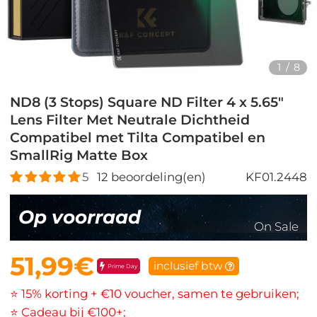
1
/
8
ND8 (3 Stops) Square ND Filter 4 x 5.65"
Lens Filter Met Neutrale Dichtheid
Compatibel met Tilta Compatibel en
SmallRig Matte Box
5
12
beoordeling(en)
KF01.2448
Op voorraad
On Sale
51,99€
inclusief btw
Prime Day
⭐ 15% korting + €10 voucher, samen te gebruiken;
⭐ Cadeau bij €100+;