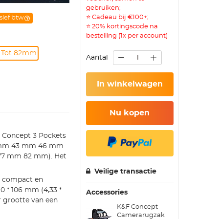
gebruiken;
⭐ Cadeau bij €100+;
sief btw
⭐ 20% kortingscode na
bestelling (1x per account)
rs Tot 82mm
Aantal
In winkelwagen
Nu kopen
F Concept 3 Pockets
0,5 mm 43 mm 46 mm
7 mm 82 mm). Het
Veilige transactie
, compact en
0 * 106 mm (4,33 *
Accessories
r grootte van een
K&F Concept
Camerarugzak