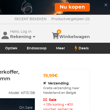
Nu kopen
RECENT BEKEKEN
Productvergelijken (0)
Hallo, Log in
0
Rekening
Winkelwagen
Optiek
Endoscoop
Meer
Deals
rkoffer,
19,99€
82mm
Verzending
Gratis verzending naar
Nederland en België
Model:
KF13.138
Sale
⭐ 15% korting + €10
On Sale
voucher, samen te