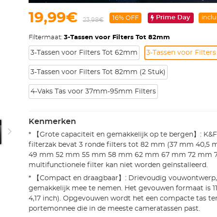
19,99€
Prime Day
inclu
16% OFF
23,98€
Filtermaat:
3-Tassen voor Filters Tot 82mm
3-Tassen voor Filters Tot 62mm
3-Tassen voor Filte
3-Tassen voor Filters Tot 82mm (2 Stuk)
4-Vaks Tas voor 37mm-95mm Filters
Kenmerken
* 【Grote capaciteit en gemakkelijk op te bergen】: K&
filterzak bevat 3 ronde filters tot 82 mm (37 mm 4
49 mm 52 mm 55 mm 58 mm 62 mm 67 mm 72 mm 7
multifunctionele filter kan niet worden geïnstalleerd.
* 【Compact en draagbaar】: Drievoudig vouwontwerp
gemakkelijk mee te nemen. Het gevouwen formaat is 11
4,17 inch). Opgevouwen wordt het een compacte tas te
portemonnee die in de meeste cameratassen past.