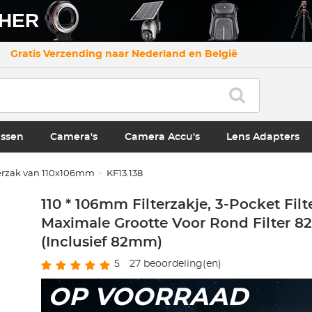
CHER
Gratis Verzending naar Nederland en België
ssen
Camera's
Camera Accu's
Lens Adapters
terzak van 110x106mm
KF13.138
110 * 106mm Filterzakje, 3-Pocket Filte
Maximale Grootte Voor Rond Filter 
(Inclusief 82mm)
5
27
beoordeling(en)
OP VOORRAAD