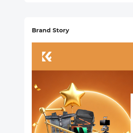
Rond Filter
82mm (Inclusief
82mm)
Brand Story