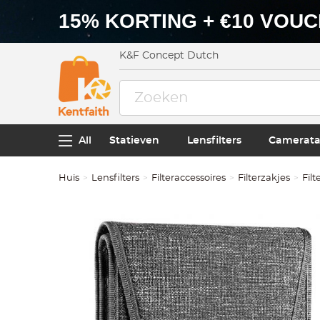
15% KORTING + €10 VOU
K&F Concept Dutch
All
Statieven
Lensfilters
Camerata
Huis
Lensfilters
Filteraccessoires
Filterzakjes
Fil