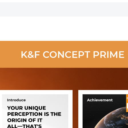
Nikon, Sigma,
Polarisatiefilter
Tamron
Met 28 Lagen
Antireflecterende
Groene Film
Twee Oranje
Hendels
Geïmporteerde
Witte Stof Nano
Xcel Serie