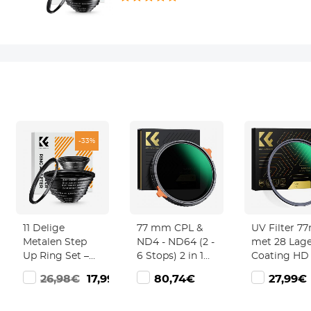
-33%
11 Delige
77 mm CPL &
UV Filter 
Metalen Step
ND4 - ND64 (2 -
met 28 Lag
Up Ring Set –
6 Stops) 2 in 1
Coating HD 
Universele
Variabel ND
Hydrofoob /
26,98€
17,99€
80,74€
27,99€
Lensadapter
Filter En CPL
Krasbestend
voor Canon,
Circulair
Nano Xcel S