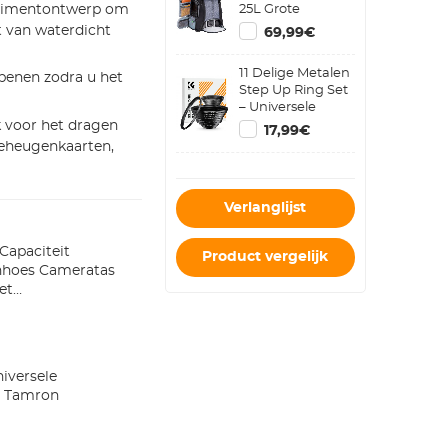
25L Grote
rtimentontwerp om
Capaciteit
t van waterdicht
69,99€
Cameratas voor
Fotografen met
11 Delige Metalen
Regenhoes
openen zodra u het
Step Up Ring Set
Cameratas met
– Universele
15,6 Inch
Lensadapter voor
k voor het dragen
Laptopvak
17,99€
Canon, Nikon,
Compatibel met
geheugenkaarten,
Sigma, Tamron
Canon/Nikon/Sony/DJI
Mavic Drone
Verlanglijst
Capaciteit
Product vergelijk
nhoes Cameratas
et
niversele
, Tamron