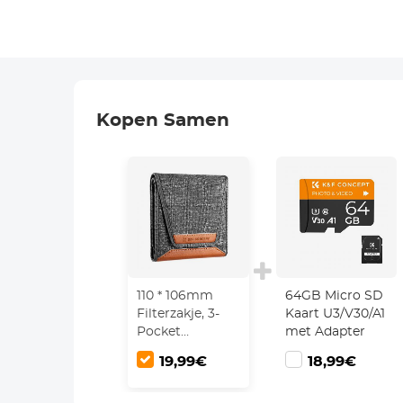
Kopen Samen
64GB Micro SD
110 * 106mm
Kaart U3/V30/A1
Filterzakje, 3-
met Adapter
Pocket
Filterkoffer,
18,99€
19,99€
Maximale
Grootte Voor