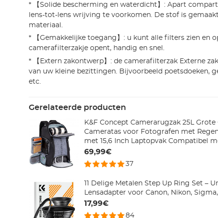
* 【Solide bescherming en waterdicht】: Apart compa
lens-tot-lens wrijving te voorkomen. De stof is gemaak
materiaal.
* 【Gemakkelijke toegang】: u kunt alle filters zien en 
camerafilterzakje opent, handig en snel.
* 【Extern zakontwerp】: de camerafilterzak Externe za
van uw kleine bezittingen. Bijvoorbeeld poetsdoeken, 
etc.
Gerelateerde producten
K&F Concept Camerarugzak 25L Grote 
Cameratas voor Fotografen met Rege
met 15,6 Inch Laptopvak Compatibel m
Canon/Nikon/Sony/DJI Mavic Drone
69,99€
37
11 Delige Metalen Step Up Ring Set – U
Lensadapter voor Canon, Nikon, Sigma
17,99€
84