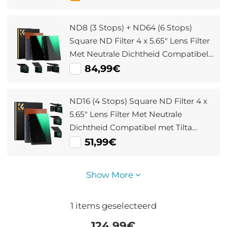
met
67mm/72mm/77mm/82mm/95mm
ND8 (3 Stops) + ND64 (6 Stops)
Objectieven
Square ND Filter 4 x 5.65" Lens Filter
Met Neutrale Dichtheid Compatibel
met Tilta Compatibel en SmallRig
84,99€
Matte Box
ND16 (4 Stops) Square ND Filter 4 x
5.65" Lens Filter Met Neutrale
Dichtheid Compatibel met Tilta
Compatibel en SmallRig Matte Box
51,99€
Show More
1
items geselecteerd
124.99
€