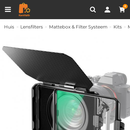
Productvergelijken (0)
RECENT BEKEKEN
0
Huis
Lensfilters
Mattebox & Filter Systeem
Kits