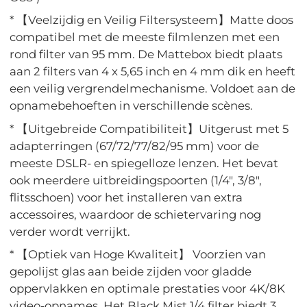
* 【Veelzijdig en Veilig Filtersysteem】Matte doos
compatibel met de meeste filmlenzen met een
rond filter van 95 mm. De Mattebox biedt plaats
aan 2 filters van 4 x 5,65 inch en 4 mm dik en heeft
een veilig vergrendelmechanisme. Voldoet aan de
opnamebehoeften in verschillende scènes.
* 【Uitgebreide Compatibiliteit】Uitgerust met 5
adapterringen (67/72/77/82/95 mm) voor de
meeste DSLR- en spiegelloze lenzen. Het bevat
ook meerdere uitbreidingspoorten (1/4", 3/8",
flitsschoen) voor het installeren van extra
accessoires, waardoor de schietervaring nog
verder wordt verrijkt.
* 【Optiek van Hoge Kwaliteit】 Voorzien van
gepolijst glas aan beide zijden voor gladde
oppervlakken en optimale prestaties voor 4K/8K
video-opnames. Het Black Mist 1/4 filter biedt 3