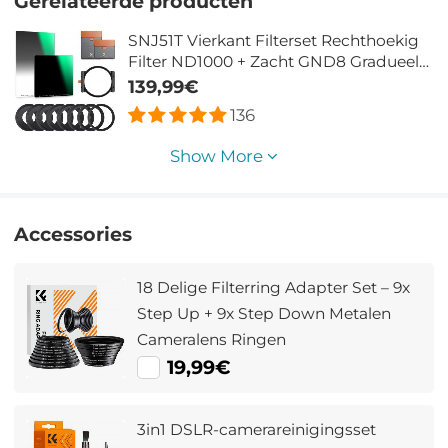
Gerelateerde producten
SNJ51T Vierkant Filterset Rechthoekig
Filter ND1000 + Zacht GND8 Gradueel
Filter + Metalen Filter Houder Kit Nano
139,99€
Xcel Serie
136
Show More
Accessories
18 Delige Filterring Adapter Set – 9x
Step Up + 9x Step Down Metalen
Cameralens Ringen
19,99€
3in1 DSLR-camerareinigingsset