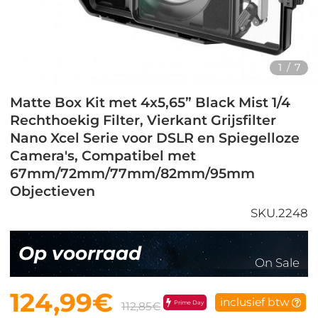
1
/
7
Matte Box Kit met 4x5,65” Black Mist 1/4
Rechthoekig Filter, Vierkant Grijsfilter
Nano Xcel Serie voor DSLR en Spiegelloze
Camera's, Compatibel met
67mm/72mm/77mm/82mm/95mm
Objectieven
SKU.2248
Op voorraad
On Sale
124,99€
inclusief btw
Prime Day
112,85€