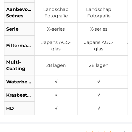
Aanbevolen
Landschap
Landschap
L
Scènes
Fotografie
Fotografie
Serie
X-series
X-series
Japans AGC-
Japans AGC-
J
Filtermateriaal
glas
glas
Multi-
28 lagen
28 lagen
Coating
Waterbestendig
√
√
Krasbestendig
√
√
HD
√
√