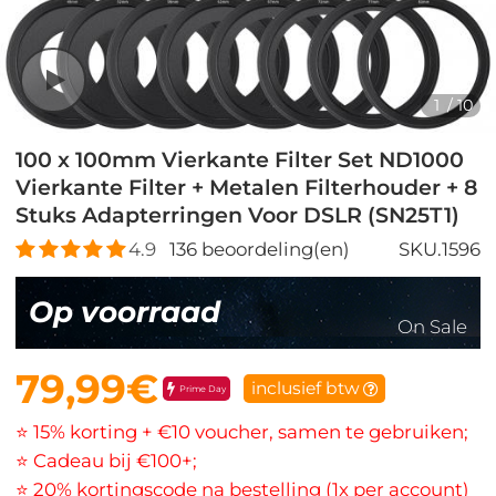
1
/
10
100 x 100mm Vierkante Filter Set ND1000
Vierkante Filter + Metalen Filterhouder + 8
Stuks Adapterringen Voor DSLR (SN25T1)
4.9
136
beoordeling(en)
SKU.1596
Op voorraad
On Sale
79,99€
inclusief btw
Prime Day
⭐ 15% korting + €10 voucher, samen te gebruiken;
⭐ Cadeau bij €100+;
⭐ 20% kortingscode na bestelling (1x per account)