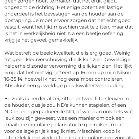
geen zorgen hoeft te maken dat het eruit glijdt,
ongeacht de richting. Het enige potentieel lastige
onderdeel is het bevestigen van de houder aan de
opstapring. Je moet ervoor zorgen dat het echt goed
vastzit, want het lijkt misschien vast te zitten, maar dat
is het in werkelijkheid niet. Na een beetje oefening
krijg je het gevoel, gemakkelijk.
Wat betreft de beeldkwaliteit, die is erg goed. Weinig
tot geen kleurverschuiving die ik kan zien. Geweldige
helderheid zonder vervorming die ik kan zien. Het lijkt
erop dat het niet vignetteert op 16 mm op mijn Nikon
16-35 f4, hoewel ik het nog eens moet controleren.
Absoluut een geweldige prijs-kwaliteitverhouding.
En zoals ik eerder al zei, zitten er twee filtersleuven in
de houder, dus je zou ND's kunnen stapelen, of een
ND en een gegradueerde ND, of wat dan ook. Iets wat
leuk zou zijn geweest, was een manier om ook een
draaibare circulaire polarisator te gebruiken, maar
voor de lage prijs klaag ik niet. Misschien koop ik
uiteindelijk een vierkante circulaire polarisator voor als