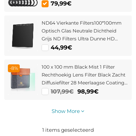
Adapterringen Voor DSLR (SN25T1)
79,99€
ND64 Vierkante Filters100*100mm
Optisch Glas Neutrale Dichtheid
Grijs ND Filters Ultra Dunne HD
Nano Coating Waterdicht &
44,99€
Krasbestendig Nano Xcel Serie
100 x 100 mm Black Mist 1 Filter
-8%
Rechthoekig Lens Filter Black Zacht
Diffusiefilter 28 Meerlaagse Coatings
Dream Cinematic Effectfilter Nano
107,99€
98,99€
Xcel Serie
Show More
1
items geselecteerd