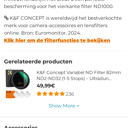
bescherming voor het vierkante filter ND1000.
K&F CONCEPT is wereldwijd het bestverkochte
merk voor camera-accessoires en lensfilters
online. Bron: Euromonitor, 2024.
Klik hier om de filterfuncties te bekijken
Gerelateerde producten
K&F Concept Variabel ND Filter 82mm
ND2-ND32 (1-5 Stops) – Ultradun
Weerbestendig – Nano Xcel
49,99€
236
Show More
Accessories