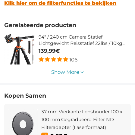
Klik hier om de filterfuncties te bekijken
Gerelateerde producten
94" / 240 cm Camera Statief
Lichtgewicht Reisstatief 22lbs / 10kg
Belasting met Afneembare Monopod
139,99€
voor DSLR SLR T254A8+BH-28L
106
(SA254T1)
Show More
Kopen Samen
37 mm Vierkante Lenshouder 100 x
100 mm Gegradueerd Filter ND
Filteradapter (Laserformaat)