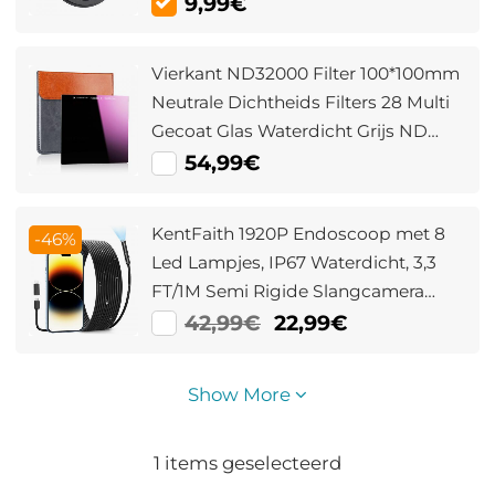
9,99€
Vierkant ND32000 Filter 100*100mm
Neutrale Dichtheids Filters 28 Multi
Gecoat Glas Waterdicht Grijs ND
Filter Nano Xcel Serie
54,99€
KentFaith 1920P Endoscoop met 8
-46%
Led Lampjes, IP67 Waterdicht, 3,3
FT/1M Semi Rigide Slangcamera
voor iPhone en Android
42,99€
22,99€
Show More
1
items geselecteerd