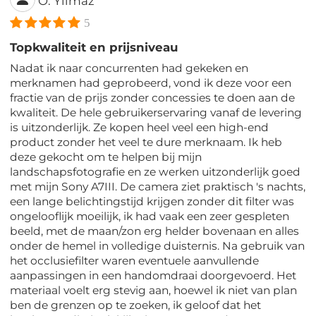
O. Yilmaz
5
Topkwaliteit en prijsniveau
Nadat ik naar concurrenten had gekeken en
merknamen had geprobeerd, vond ik deze voor een
fractie van de prijs zonder concessies te doen aan de
kwaliteit. De hele gebruikerservaring vanaf de levering
is uitzonderlijk. Ze kopen heel veel een high-end
product zonder het veel te dure merknaam. Ik heb
deze gekocht om te helpen bij mijn
landschapsfotografie en ze werken uitzonderlijk goed
met mijn Sony A7III. De camera ziet praktisch 's nachts,
een lange belichtingstijd krijgen zonder dit filter was
ongelooflijk moeilijk, ik had vaak een zeer gespleten
beeld, met de maan/zon erg helder bovenaan en alles
onder de hemel in volledige duisternis. Na gebruik van
het occlusiefilter waren eventuele aanvullende
aanpassingen in een handomdraai doorgevoerd. Het
materiaal voelt erg stevig aan, hoewel ik niet van plan
ben de grenzen op te zoeken, ik geloof dat het