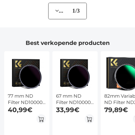
... 1/3
Best verkopende producten
77 mm ND
67 mm ND
82mm Variab
Filter ND100000
Filter ND100000
ND Filter ND
Zonnefilter 16.6
40,99€
Zonnefilter 16.6
33,99€
ND400 (1 - 9
79,89€
Stops Solide
Stops Solide
Stops) Lensfi
Neutrale
Neutrale
Waterdicht e
Dichtheid Filter
Dichtheid Filter
Krasbestend
Voor DSLR
Voor DSLR
Nano Xcel Se