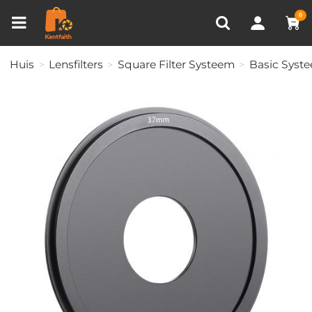
Productvergelijken (0)
RECENT BEKEKEN
0
Huis
Lensfilters
Square Filter Systeem
Basic Syst