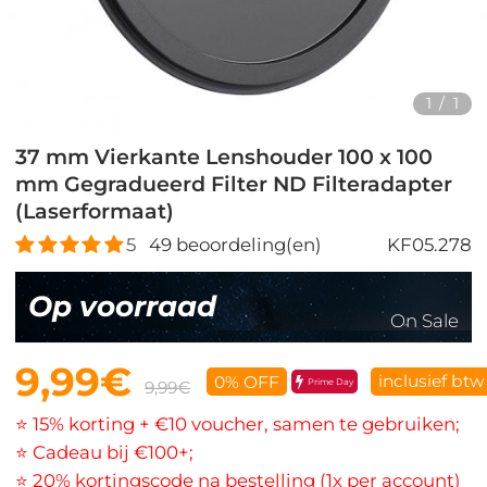
1
/
1
37 mm Vierkante Lenshouder 100 x 100
mm Gegradueerd Filter ND Filteradapter
(Laserformaat)
5
49
beoordeling(en)
KF05.278
Op voorraad
On Sale
9,99€
inclusief btw
0% OFF
Prime Day
9,99€
⭐ 15% korting + €10 voucher, samen te gebruiken;
⭐ Cadeau bij €100+;
⭐ 20% kortingscode na bestelling (1x per account)