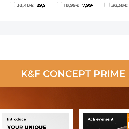
Focus
Hot Shoe Cap +
Focus
9€
38,48€
29,99€
18,99€
7,99€
36,38€
Compatibele
Schoonmaakdoekje
Compatibel
Minolta MD
voor Canon FD
M42 Lenzen
Lenzen voor
Mount F-1, FTb,
voor Sony E
M43 MFT
AE-1, A-1, AT-1,
Camera
Camera
AV-1, AL-1, T60,
Lichaam
Lichaam
T70, T80, T90