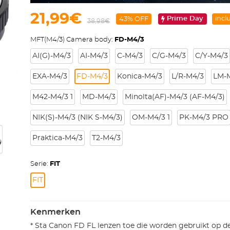
21,99€
Prime Day
incl
43% OFF
38,98€
MFT(M4/3) Camera body:
FD-M4/3
AI(G)-M4/3
AI-M4/3
C-M4/3
C/G-M4/3
C/Y-M4/3
EXA-M4/3
FD-M4/3
Konica-M4/3
L/R-M4/3
LM-
M42-M4/3 1
MD-M4/3
Minolta(AF)-M4/3 (AF-M4/3)
NIK(S)-M4/3 (NIK S-M4/3)
OM-M4/3 1
PK-M4/3 PRO
Praktica-M4/3
T2-M4/3
Serie:
FIT
FIT
Kenmerken
* Sta Canon FD FL lenzen toe die worden gebruikt op d