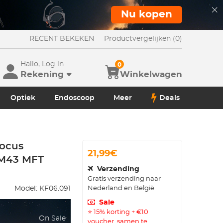
Nu kopen
RECENT BEKEKEN
Productvergelijken (0)
Hallo, Log in
0
Rekening
Winkelwagen
Optiek
Endoscoop
Meer
Deals
ocus
21,99€
 M43 MFT
Verzending
Gratis verzending naar
Nederland en België
Model:
KF06.091
Sale
⭐ 15% korting + €10
On Sale
voucher, samen te