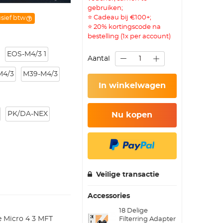
gebruiken;
⭐ Cadeau bij €100+;
usief btw
⭐ 20% kortingscode na
bestelling (1x per account)
EOS-M4/3 1
Aantal
M4/3
M39-M4/3
In winkelwagen
PK/DA-NEX
Nu kopen
Veilige transactie
Accessories
18 Delige
Filterring Adapter
e Micro 4 3 MFT