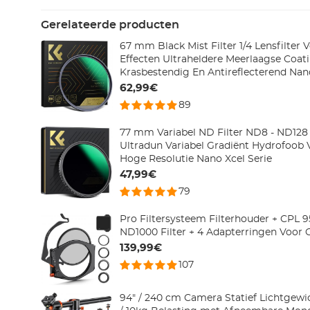
Gerelateerde producten
67 mm Black Mist Filter 1/4 Lensfilter 
Effecten Ultraheldere Meerlaagse Coat
Krasbestendig En Antireflecterend Nano
62,99€
89
77 mm Variabel ND Filter ND8 - ND128 (
Ultradun Variabel Gradiënt Hydrofoob 
Hoge Resolutie Nano Xcel Serie
47,99€
79
Pro Filtersysteem Filterhouder + CPL
ND1000 Filter + 4 Adapterringen Voor
139,99€
107
94" / 240 cm Camera Statief Lichtgewic