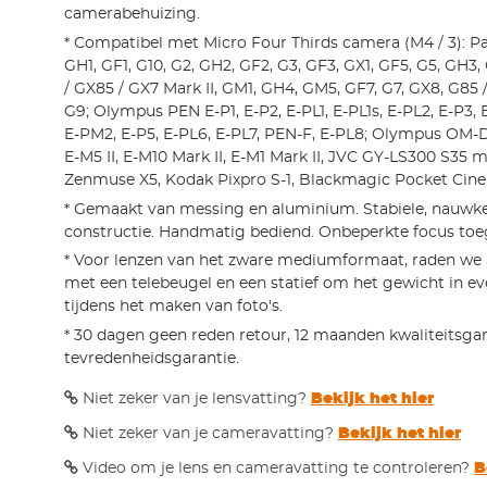
camerabehuizing.
* Compatibel met Micro Four Thirds camera (M4 / 3): P
GH1, GF1, G10, G2, GH2, GF2, G3, GF3, GX1, GF5, G5, GH3
/ GX85 / GX7 Mark II, GM1, GH4, GM5, GF7, G7, GX8, G85
G9; Olympus PEN E-P1, E-P2, E-PL1, E-PL1s, E-PL2, E-P3, 
E-PM2, E-P5, E-PL6, E-PL7, PEN-F, E-PL8; Olympus OM-D
E-M5 II, E-M10 Mark II, E-M1 Mark II, JVC GY-LS300 S35
Zenmuse X5, Kodak Pixpro S-1, Blackmagic Pocket Cin
* Gemaakt van messing en aluminium. Stabiele, nauwk
constructie. Handmatig bediend. Onbeperkte focus toe
* Voor lenzen van het zware mediumformaat, raden we 
met een telebeugel en een statief om het gewicht in e
tijdens het maken van foto's.
* 30 dagen geen reden retour, 12 maanden kwaliteitsgar
tevredenheidsgarantie.
Niet zeker van je lensvatting?
Bekijk het hier
Niet zeker van je cameravatting?
Bekijk het hier
Video om je lens en cameravatting te controleren?
B