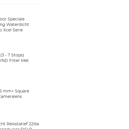
Voor Speciale
ing Waterdicht
 Xcel Serie
3 - 7 Stops)
VND Filter Met
 95 mm+ Square
 Cameralens
ht Reisstatief 22lbs