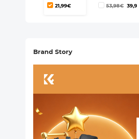
Focus
Handmatige
21,99€
53,98€
39,9
Compatibele
Focus
Canon FD
Compatibele
Lenzen voor
Canon FD FL
M43 MFT
Lenzen voor
Camera
Canon EOS
Lichaam
Camera
Lichaam
Brand Story