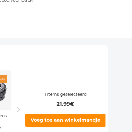
nopod voor DSLR
-31%
-33%
-36%
1
items geselecteerd
21.99
€
ens
AI-NEX 1 Lens
PK-M4/3 Lens
K&F 
Voeg toe aan winkelmandje
Adapter
Adapter
Olym
e
Handmatige
Handmatige
Fuji 