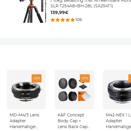
/ 10kg Belasting met Afneembare Mo
SLR T254A8+BH-28L (SA254T1)
139,99€
106
-22%
-57%
MD-M4/3 Lens
K&F Concept
M42-NEX 1 L
Adapter
Body Cap +
Adapter
Handmatige
Lens Back Cap +
Handmatig