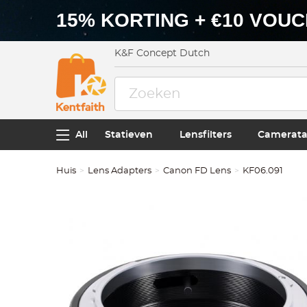
15% KORTING + €10 VOU
K&F Concept Dutch
All
Statieven
Lensfilters
Camerata
Huis
Lens Adapters
Canon FD Lens
KF06.091