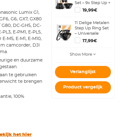
Set – 9x Step Up +
9x Step Down
19,99€
anasonic Lumix G1,
Metalen
Cameralens
, GF6, G6, GX7, GX80
11 Delige Metalen
Ringen
 / G80, DC-GH5, DC-
Step Up Ring Set
E-PL3, E-PM1, E-PL5,
– Universele
 E-M5, E-M1, E-M10,
Lensadapter voor
17,99€
Canon, Nikon,
 mm camcorder, DJI
Sigma, Tamron
ema.
Show More
eurige en duurzame
gestaan.
Verlanglijst
aan te gebruiken
venwicht te brengen
Product vergelijk
antie, 100%
ekijk het hier