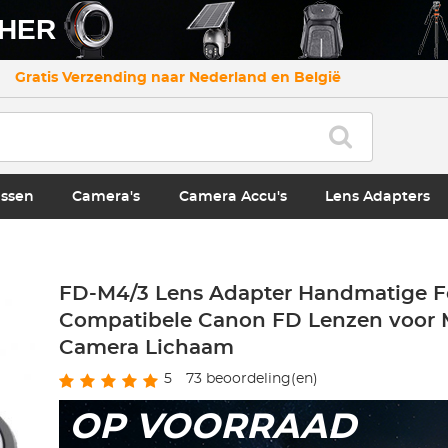
CHER
Gratis Verzending naar Nederland en België
ssen
Camera's
Camera Accu's
Lens Adapters
FD-M4/3 Lens Adapter Handmatige F
Compatibele Canon FD Lenzen voor
Camera Lichaam
5
73
beoordeling(en)
OP VOORRAAD