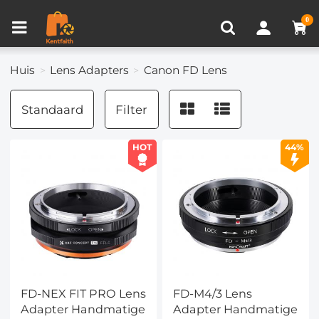
Productvergelijken (0)
RECENT BEKEKEN
0
Huis
Lens Adapters
Canon FD Lens
Standaard
Filter
HOT
44%
FD-NEX FIT PRO Lens
FD-M4/3 Lens
Adapter Handmatige
Adapter Handmatige