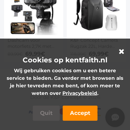
Dashcam voor
K&F Concept Camera
motorfiets 2,7K met
Rugzak 22L, Harde
WiFi – 140° groothoek,
Schaal Fototas met
69,99€
69,99€
89,99€
118,99€
G-sensor, loop
Cookies op kentfaith.nl
15,6” Laptopvak &
recording & 3 mounts –
Regenhoes,
Wij gebruiken cookies om u een betere
voor motor en e-bike –
Fotorugzak voor DSLR
Kentfaith
en Drone (Zwart)
service te bieden. Ga verder met browsen als
je hier tevreden mee bent, of kom meer te
weten over
Privacybeleid
.
Door de K&F Concept © 2026
Quit
Accept