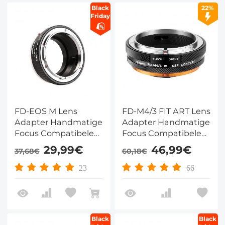
Black
22%
Friday
FD-EOS M Lens
FD-M4/3 FIT ART Lens
Adapter Handmatige
Adapter Handmatige
Focus Compatibele
Focus Compatibele
Canon FD Lenzen
Canon FD/FL Serie
29,99€
46,99€
37,68€
60,18€
voor Canon EOS M
DSLR Lenzen voor
Camera Lichaam
M4/3 Series Camera
23
66
Lichaam
Black
Black