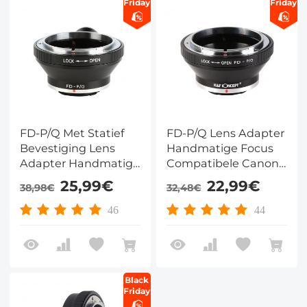
Friday
Friday
FD-P/Q Met Statief
FD-P/Q Lens Adapter
Bevestiging Lens
Handmatige Focus
Adapter Handmatige
Compatibele Canon
Focus Compatibele
FD Lenzen voor
25,99€
22,99€
38,98€
32,48€
Canon FD Lenzen
Pentax Q Camera
voor Pentax Q
Lichaam
46
44
Camera Lichaam
Black
Friday