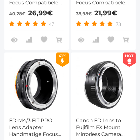
Focus Compatibele
Focus Compatibele
Canon FD DSLR
Canon FD Lenzen
26,99€
21,99€
40,28€
38,98€
Lenzen voor Sony E
voor M43 MFT
Camera Lichaam
Camera Lichaam
47
73
41%
HOT
FD-M4/3 FIT PRO
Canon FD Lens to
Lens Adapter
Fujifilm FX Mount
Handmatige Focus
Mirrorless Camera