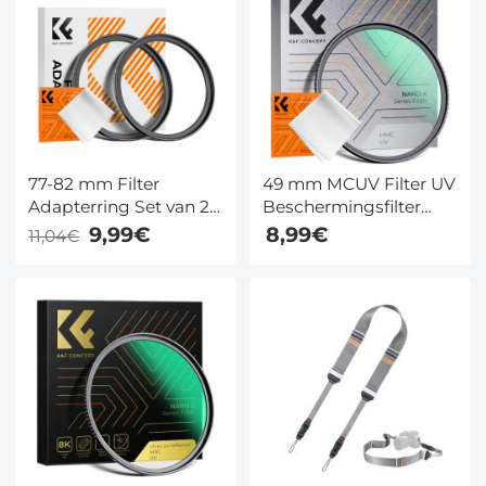
Classic/DJI RC
cameralenzen uit de
Aluminium Controller
Nano-Xcel-serie.
Stick Vervanging
Accessoires (goud)
77-82 mm Filter
49 mm MCUV Filter UV
Adapterring Set van 2
Beschermingsfilter
met Reinigingsdoekje
Ultradun Frame met
9,99€
8,99€
11,04€
Trapeziumvormig
Patroon
Stofzuigdoekcoating
Nano Klear Serie