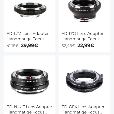
FD-L/M Lens Adapter
FD-P/Q Lens Adapter
Handmatige Focus
Handmatige Focus
Compatibele Canon
Compatibele Canon
29,99€
22,99€
41,18€
32,48€
FD Lenzen voor Leica
FD Lenzen voor Pentax
M Camera Lichaam
Q Camera Lichaam
FD-NIK Z Lens Adapter
FD-GFX Lens Adapter
Handmatige Focus
Handmatige Focus