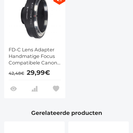
FD-C Lens Adapter
Handmatige Focus
Compatibele Canon
FD Lenzen voor C
29,99€
42,48€
Camera Lichaam
Gerelateerde producten