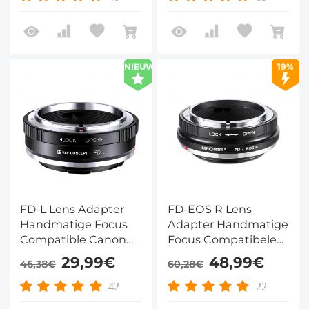
NIEUW
19%
FD-L Lens Adapter
FD-EOS R Lens
Handmatige Focus
Adapter Handmatige
Compatible Canon
Focus Compatibele
FD & FL 35 mm
Canon FD Lenzen
29,99€
48,99€
46,38€
60,28€
Lenzen voor Leica SL
voor Canon EOS R
T Sigma FP
Camera Lichaam
42
22
Panasonic L Camera