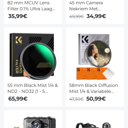
82 mm MCUV Lens
45 mm Camera
Filter 0.1% Ultra Laag
Nekriem Met
Reflectievermogen Met
Snelsluiting Voor
35,99€
34,99€
49,99€
28 Meerlaagse
Fotografen Verstelbare
Coatings Nano Xcel
Camera Schouderriem
Serie
Compatibel Voor
Nikon Canon Sony
Olympus DSLR
Camera Wit
55 mm Black Mist 1/4 &
58mm Black Diffusion
ND2 - ND32 (1 - 5
Mist 1/4 & Variabele
Stops) 2-in-1 Variabel
ND2-32 2-in-1 Filter
65,99€
50,99€
47,30€
ND Lens Filter Met 28
Cinematic Effect
Meerlaagse Coatings
Neutral Density Filter
Nano Xcel Serie
voor Camera Lens met
18 Multi-Layer Coatings
- Nano-Klear Serie