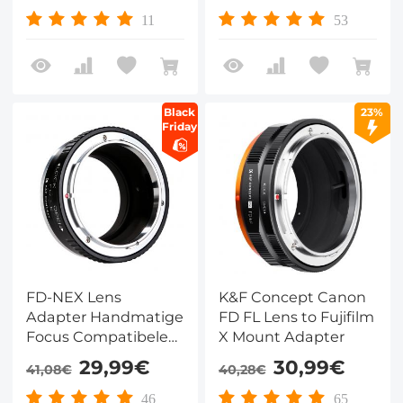
Lichaam
Canon EOS Camera
11
53
Lichaam
Black
23%
Friday
FD-NEX Lens
K&F Concept Canon
Adapter Handmatige
FD FL Lens to Fujifilm
Focus Compatibele
X Mount Adapter
Canon FD Lenzen
29,99€
30,99€
41,08€
40,28€
voor Sony E Camera
Lichaam
46
65