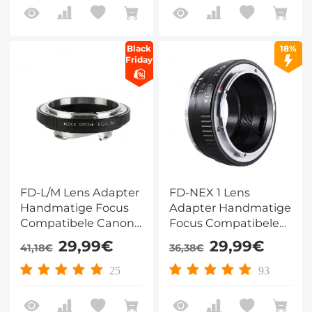
Lichaam
Black
18%
Friday
FD-L/M Lens Adapter
FD-NEX 1 Lens
Handmatige Focus
Adapter Handmatige
Compatibele Canon
Focus Compatibele
FD Lenzen voor Leica
M13101 Canon FD/FL
29,99€
29,99€
41,18€
36,38€
M Camera Lichaam
Lenzen voor Sony
Alpha/NEX E Camera
25
93
Lichaam