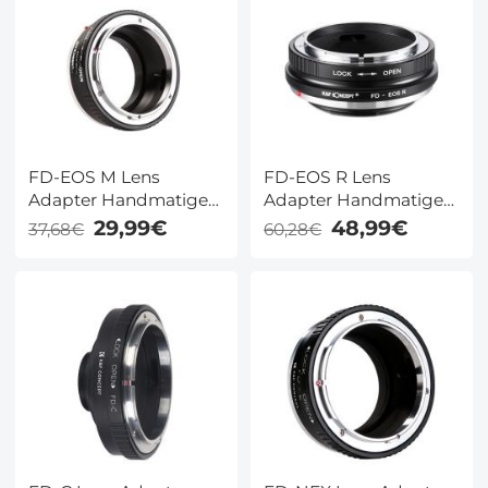
FD-EOS M Lens
FD-EOS R Lens
Adapter Handmatige
Adapter Handmatige
Focus Compatibele
Focus Compatibele
29,99€
48,99€
37,68€
60,28€
Canon FD Lenzen voor
Canon FD Lenzen voor
Canon EOS M Camera
Canon EOS R Camera
Lichaam
Lichaam