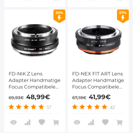
30%
37%
FD-NIK Z Lens
FD-NEX FIT ART Lens
Adapter Handmatige
Adapter Handmatige
Focus Compatibele
Focus Compatibele
Canon FD Lenzen
Canon FD/FL Serie
48,99€
41,99€
69,93€
67,18€
voor Nikon Z Camera
DSLR Lenzen voor
Lichaam
Sony E Camera
57
42
Lichaam