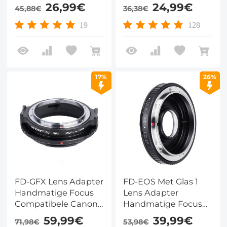
Compatibele Canon
Adapter K&F
26,99€
24,99€
45,88€
36,38€
FD Serie DSLR
Concept Lens Mount
Lenzen voor
Adapter
19
128
MFT(M4/3) Camera
Serie Camera
Lichaam
17%
26%
FD-GFX Lens Adapter
FD-EOS Met Glas 1
Handmatige Focus
Lens Adapter
Compatibele Canon
Handmatige Focus
FD DSLR Lenzen voor
Compatibele Canon
59,99€
39,99€
71,98€
53,98€
Fuji GFX Camera
FD FL Lenzen voor