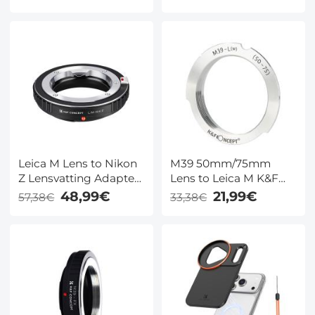
Adapter M20121
Lensadapter
Leica M Lens to Nikon
M39 50mm/75mm
Z Lensvatting Adapter
Lens to Leica M K&F
K&F Concept M20184
Concept Lensvatting
48,99€
21,99€
57,38€
33,38€
Lensadapter
Adapter M19151,
Geschikt voor Non SLR
Camera's