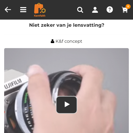
Productvergelijken (0)
RECENT BEKEKEN
0
Huis
Blog
Niet zeker van je lensvatting?
Niet zeker van je lensvatting?
K&f concept