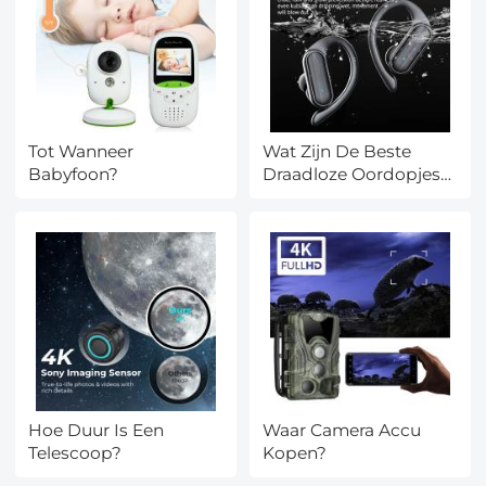
Tot Wanneer
Wat Zijn De Beste
Babyfoon?
Draadloze Oordopjes
Met Noise Cancelling?
Hoe Duur Is Een
Waar Camera Accu
Telescoop?
Kopen?