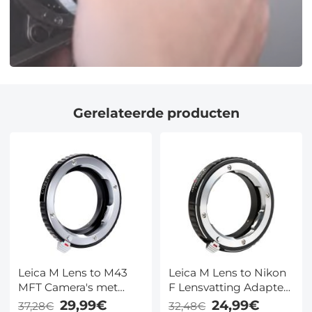
Gerelateerde producten
Leica M Lens to M43
Leica M Lens to Nikon
MFT Camera's met
F Lensvatting Adapter
Lensvatting - K&F
K&F Concept M20171
29,99€
24,99€
37,28€
32,48€