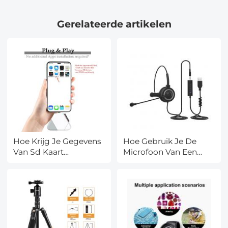
temperatuurbewaking,
met
2-weg praten
bewegingsregistratie,
Gerelateerde artikelen
temperatuurbewaking
en slaapliedje, met een
64G-geheugenkaart
Hoe Krijg Je Gegevens
Hoe Gebruik Je De
Van Sd Kaart
Microfoon Van Een
Samsung?
Headset?