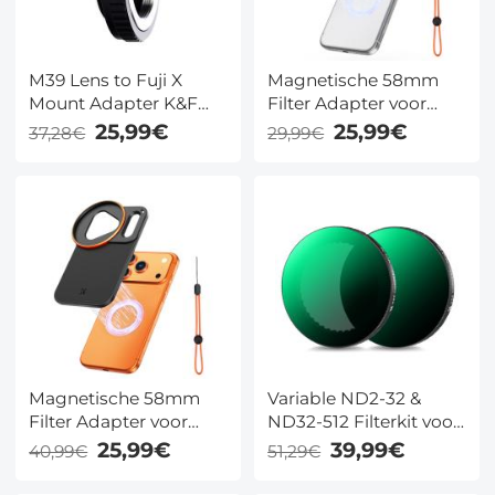
M39 Lens to Fuji X
Magnetische 58mm
Mount Adapter K&F
Filter Adapter voor
Concept M19111 Lens
iPhone 17 Pro Max –
25,99€
25,99€
37,28€
29,99€
Adapter Niet-SLR
Dubbelzijdige Lens
Poort M39
Adapter (Filter Niet
Inbegrepen) – K&F
Concept
Magnetische 58mm
Variable ND2-32 &
Filter Adapter voor
ND32-512 Filterkit voor
iPhone 17 Pro – Lens
DJI Osmo Action 5
25,99€
39,99€
40,99€
51,29€
Adapter voor Camera
Pro/4/3 – Snelle
Filters (Filter Niet
Klikinstallatie, Origineel