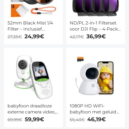
52mm Black Mist 1/4
ND/PL 2-in-1 Filterset
Filter – Inclusief
voor DJI Flip – 4-Pack
Lensdop en
(ND8/PL, ND16/PL,
24,99€
36,99€
27,35€
42,17€
Onderhoudsdoekje,
ND32/PL, ND64/PL) –
Professionele Mistfilter
Neutrale
voor Camera & Film
Polarisatiefilters voor
met 18x Nano
Dronecamera's – HD
Coating(Nano Klear)
Optisch Glas met
Multi-Coating
babyfoon draadloze
1080P HD WiFi-
externe camera video,
babyfoon met geluids-
2.4 GHz WiFi,
en bewegingsdetectie,
59,99€
46,19€
69,99€
55,43€
nachtzicht,
binnenhuisbeveiligingsca