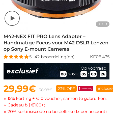
1
/
9
M42-NEX FIT PRO Lens Adapter –
Handmatige Focus voor M42 DSLR Lenzen
op Sony E-mount Cameras
5
42
beoordeling(en)
KF06.435
Op voorraad
exclusief
days
:
:
:
00
05
00
24
29,99€
inclusi
23% OFF
Prime Day
38,98€
⭐ 15% korting + €10 voucher, samen te gebruiken;
⭐ Cadeau bij €100+;
⭐ 20% kortingscode na bestelling (1x per account)