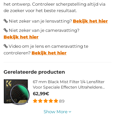
het ontwerp. Controleer scherpstelling altijd via
de zoeker voor het beste resultaat.
Niet zeker van je lensvatting?
Bekijk het hier
Niet zeker van je cameravatting?
Bekijk het hier
Video om je lens en cameravatting te
controleren?
Bekijk het hier
Gerelateerde producten
67 mm Black Mist Filter 1/4 Lensfilter
Voor Speciale Effecten Ultraheldere
Meerlaagse Coating Waterdicht
62,99€
Krasbestendig En Antireflecterend
89
Nano Xcel Serie
Show More