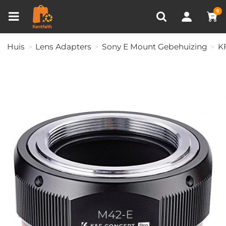
Productvergelijken (0)
RECENT BEKEKEN
0
Huis
Lens Adapters
Sony E Mount Gebehuizing
K