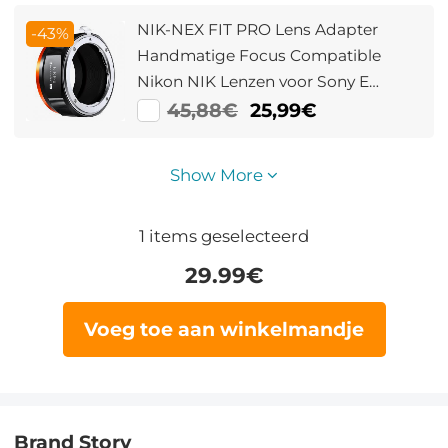
NIK-NEX FIT PRO Lens Adapter
-43%
Handmatige Focus Compatible
Nikon NIK Lenzen voor Sony E
Camera Lichaam
45,88€
25,99€
Show More
1
items geselecteerd
29.99
€
Voeg toe aan winkelmandje
Brand Story