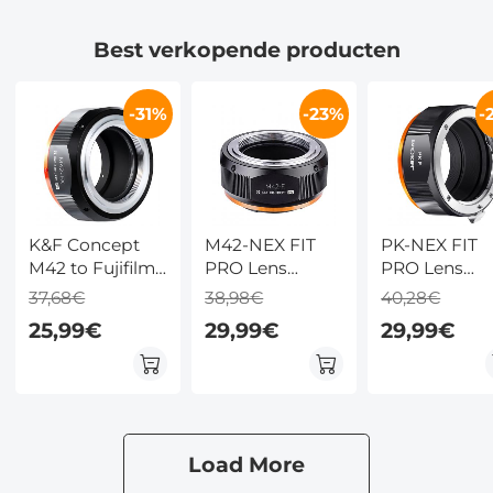
Best verkopende producten
-31%
-23%
-
K&F Concept
M42-NEX FIT
PK-NEX FIT
M42 to Fujifilm
PRO Lens
PRO Lens
X Mount
Adapter –
Adapter
37,68€
38,98€
40,28€
Adapter
Handmatige
Handmatige
25,99€
29,99€
29,99€
Focus voor M42
Focus
DSLR Lenzen
Compatible
op Sony E-
Pentax PK K
mount Cameras
Lenzen voor
Sony E Came
Lichaam
Load More