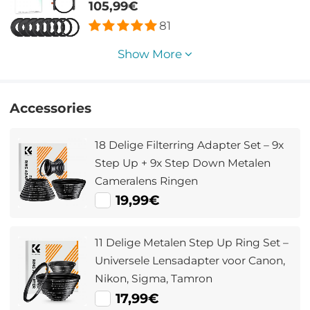
mm Rechthoekige Filterset Grijze
105,99€
Gegradueerde Filter Met
81
Filterhouderset
Show More
Accessories
18 Delige Filterring Adapter Set – 9x
Step Up + 9x Step Down Metalen
Cameralens Ringen
19,99€
11 Delige Metalen Step Up Ring Set –
Universele Lensadapter voor Canon,
Nikon, Sigma, Tamron
17,99€