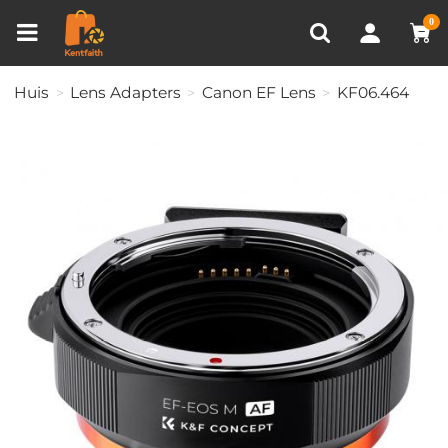
Productvergelijken (0)
RECENT BEKEKEN
0
Huis
Lens Adapters
Canon EF Lens
KF06.464