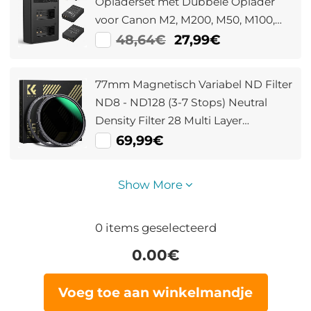
Opladerset met Dubbele Oplader
voor Canon M2, M200, M50, M100,
M10, 100D
48,64€
27,99€
77mm Magnetisch Variabel ND Filter
ND8 - ND128 (3-7 Stops) Neutral
Density Filter 28 Multi Layer
Beschichtungen Nano Xcel Serie
69,99€
Show More
0
items geselecteerd
0.00
€
Voeg toe aan winkelmandje