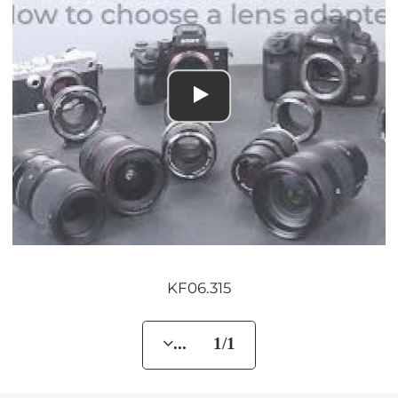
KF06.315
... 1/1