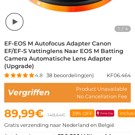
1
/
4
EF-EOS M Autofocus Adapter Canon
EF/EF-S Vattinglens Naar EOS M Batting
Camera Automatische Lens Adapter
(Upgrade)
4.8
38
beoordeling(en)
KF06.464
Product Unavailable
Vergriffen
No Cancellation Fee
89,99€
inclus
39% OFF
Prime Day
148,64€
Gratis verzending naar Nederland en België