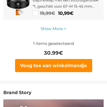
bajonetkap met een stofzuigerdoek
*1, geschikt voor EF-M 15-45 mm
f/3.5-6.3 IS STM; RF-S 18-45 mm f/4.5-
19,99€
10,99€
6.3 IS STM en andere lenzen
Show More
1
items geselecteerd
30.99
€
Voeg toe aan winkelmandje
Brand Story