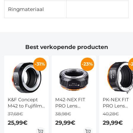
Ringmateriaal
Best verkopende producten
-31%
-23%
-
K&F Concept
M42-NEX FIT
PK-NEX FIT
M42 to Fujifilm
PRO Lens
PRO Lens
X Mount
Adapter –
Adapter
37,68€
38,98€
40,28€
Adapter
Handmatige
Handmatige
25,99€
29,99€
29,99€
Focus voor M42
Focus
DSLR Lenzen
Compatible