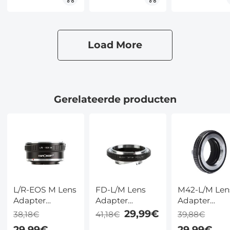
op Sony E-
Pentax PK K
mount Cameras
Lenzen voor
Sony E Came
Lichaam
Load More
Gerelateerde producten
L/R-EOS M Lens
FD-L/M Lens
M42-L/M Len
Adapter
Adapter
Adapter
Handmatige
Handmatige
Handmatige
29,99€
38,18€
41,18€
39,88€
Focus
Focus
Focus
29,99€
29,99€