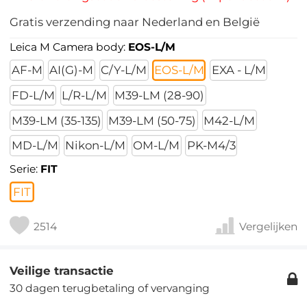
Gratis verzending naar Nederland en België
Leica M Camera body:
EOS-L/M
AF-M
AI(G)-M
C/Y-L/M
EOS-L/M
EXA - L/M
FD-L/M
L/R-L/M
M39-LM (28-90)
M39-LM (35-135)
M39-LM (50-75)
M42-L/M
MD-L/M
Nikon-L/M
OM-L/M
PK-M4/3
Serie:
FIT
FIT
2514
Vergelijken
Veilige transactie
30 dagen terugbetaling of vervanging