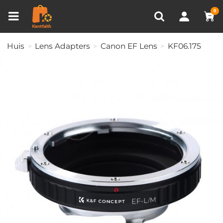
Productvergelijken (0)
RECENT BEKEKEN
0
Huis
Lens Adapters
Canon EF Lens
KF06.175