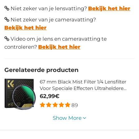
Niet zeker van je lensvatting?
Bekijk het hier
Niet zeker van je cameravatting?
Bekijk het hier
Video om je lens en cameravatting te
controleren?
Bekijk het hier
Gerelateerde producten
67 mm Black Mist Filter 1/4 Lensfilter
Voor Speciale Effecten Ultraheldere
Meerlaagse Coating Waterdicht
62,99€
Krasbestendig En Antireflecterend
89
Nano Xcel Serie
Show More