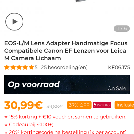
1
/
6
EOS-L/M Lens Adapter Handmatige Focus
Compatibele Canon EF Lenzen voor Leica
M Camera Lichaam
5
25
beoordeling(en)
KF06.175
Op voorraad
On Sale
30,99€
inclusi
37% OFF
Prime Day
49,88€
⭐ 15% korting + €10 voucher, samen te gebruiken;
⭐ Cadeau bij €100+;
⭐ 20% kortingscode na bestelling (1x per account)