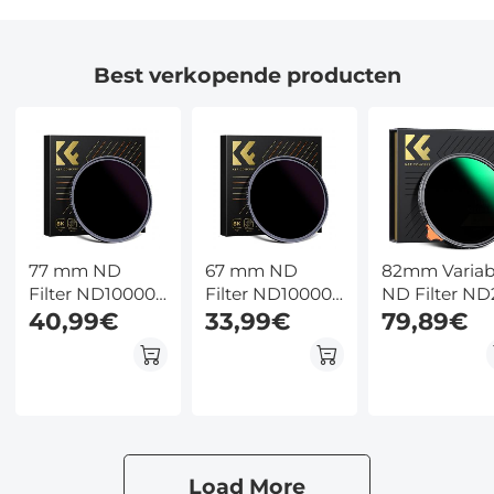
Best verkopende producten
77 mm ND
67 mm ND
82mm Variab
Filter ND100000
Filter ND100000
ND Filter ND
Zonnefilter 16.6
40,99€
Zonnefilter 16.6
33,99€
ND400 (1 - 9
79,89€
Stops Solide
Stops Solide
Stops) Lensfi
Neutrale
Neutrale
Waterdicht e
Dichtheid Filter
Dichtheid Filter
Krasbestend
Voor DSLR
Voor DSLR
Nano Xcel Se
Camera Nano
Camera Nano
Xcel Serie (Kan
Xcel Serie (Kan
Worden
Worden
Load More