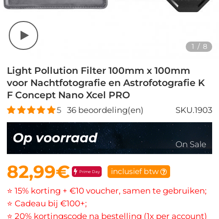
1
/
8
Light Pollution Filter 100mm x 100mm
voor Nachtfotografie en Astrofotografie K
F Concept Nano Xcel PRO
5
36
beoordeling(en)
SKU.1903
Op voorraad
On Sale
82,99€
inclusief btw
Prime Day
⭐ 15% korting + €10 voucher, samen te gebruiken;
⭐ Cadeau bij €100+;
⭐ 20% kortingscode na bestelling (1x per account)