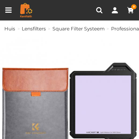
Productvergelijken (0)
RECENT BEKEKEN
0
Huis
Lensfilters
Square Filter Systeem
Professiona