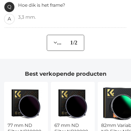
Hoe dik is het frame?
Q
3,3 mm.
A
... 1/2
Best verkopende producten
77 mm ND
67 mm ND
82mm Variab