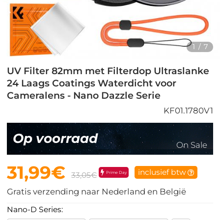
1
/
7
UV Filter 82mm met Filterdop Ultraslanke
24 Laags Coatings Waterdicht voor
Cameralens - Nano Dazzle Serie
KF01.1780V1
Op voorraad
On Sale
31,99€
inclusief btw
Prime Day
33,05€
Gratis verzending naar Nederland en België
Nano-D Series: