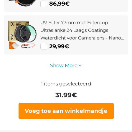
Lagen Antireflecterende Groene Film
86,99€
Twee Oranje Hendels Geïmporteerde
Witte Stof Nano Xcel Serie
UV Filter 77mm met Filterdop
Ultraslanke 24 Laags Coatings
Waterdicht voor Cameralens - Nano
Dazzle Serie
29,99€
Show More
1
items geselecteerd
31.99
€
Voeg toe aan winkelmandje