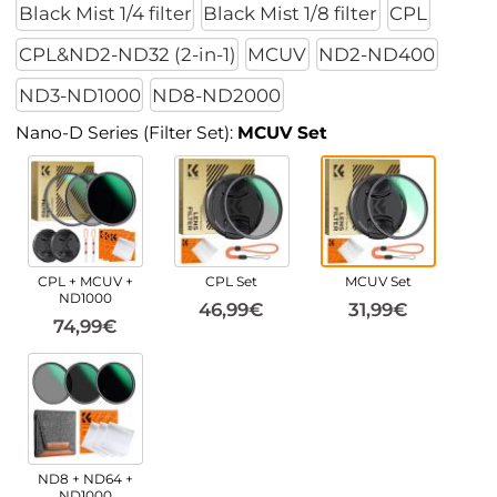
Black Mist 1/4 filter
Black Mist 1/8 filter
CPL
CPL&ND2-ND32 (2-in-1)
MCUV
ND2-ND400
ND3-ND1000
ND8-ND2000
Nano-D Series (Filter Set):
MCUV Set
CPL + MCUV +
CPL Set
MCUV Set
ND1000
46,99€
31,99€
74,99€
ND8 + ND64 +
ND1000