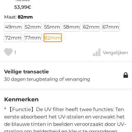
53,99€
Maat:
82mm
49mm
52mm
55mm
58mm
62mm
67mm
72mm
77mm
82mm
1
Vergelijken
Veilige transactie
30 dagen terugbetaling of vervanging
Kenmerken
* 【Functie】De UV filter heeft twee functies: Ten
eerste absorbeert het UV-stralen en verzwakt het
de blauwe tinten in beelden veroorzaakt door UV-
straling om helderheid en kleur te garanderen.