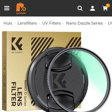
Productvergelijken (0)
RECENT BEKEKEN
0
Huis
Lensfilters
UV Filters
Nano Dazzle Series
U