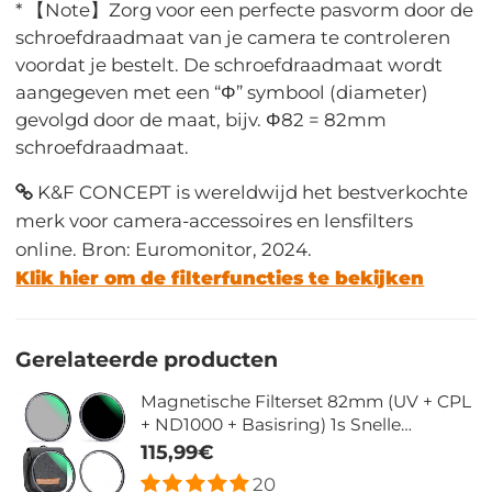
* 【Note】Zorg voor een perfecte pasvorm door de
schroefdraadmaat van je camera te controleren
voordat je bestelt. De schroefdraadmaat wordt
aangegeven met een “Φ” symbool (diameter)
gevolgd door de maat, bijv. Φ82 = 82mm
schroefdraadmaat.
K&F CONCEPT is wereldwijd het bestverkochte
merk voor camera-accessoires en lensfilters
online. Bron: Euromonitor, 2024.
Klik hier om de filterfuncties te bekijken
Gerelateerde producten
Magnetische Filterset 82mm (UV + CPL
+ ND1000 + Basisring) 1s Snelle
Installatie met 28 Lagen Coating - Nano
115,99€
Xcel Serie
20