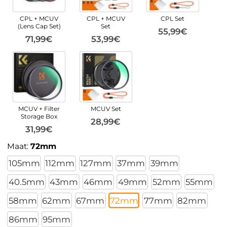
CPL + MCUV
CPL + MCUV
CPL Set
(Lens Cap Set)
Set
55,99€
71,99€
53,99€
MCUV + Filter
MCUV Set
Storage Box
28,99€
31,99€
Maat:
72mm
105mm
112mm
127mm
37mm
39mm
40.5mm
43mm
46mm
49mm
52mm
55mm
58mm
62mm
67mm
72mm
77mm
82mm
86mm
95mm