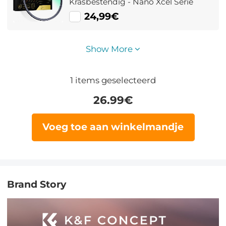
Krasbestendig - Nano Xcel Serie
24,99€
Show More
1
items geselecteerd
26.99
€
Voeg toe aan winkelmandje
Brand Story