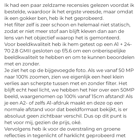
Ik had een paar zeldzame recensies gelezen voordat ik
bestelde, waardoor ik het ergste vreesde, maar omdat
ik een gokker ben, heb ik het geprobeerd.
Het filter zelf is zeer schoon en helemaal niet statisch,
zodat er niet meer stof aan blijft kleven dan aan de
lens van het objectief waarop het is gemonteerd.
Voor beeldkwaliteit heb ik hem getest op een A1 + 24-
70 2.8 GMII gesloten op f/5.6 om een ​​onberispelijke
beeldkwaliteit te hebben en om te kunnen beoordelen
met en zonder.
Je ziet het op de bijgevoegde foto. Als we vanaf 50 MP
naar 100% zoomen, zien we eigenlijk een heel klein
verlies aan scherpte tussen met en zonder filter. Het
blijft echt heel licht, we hebben het hier over een 50MP
beeld, waargenomen op 100% vanaf 15cm afstand! Als
je een A2- of zelfs A1-afdruk maakt en deze op een
normale afstand voor dat beeldformaat bekijkt, is er
absoluut geen zichtbaar verschil. Dus op dit punt is
het voor mij, gezien de prijs, oké.
Vervolgens heb ik voor de overstraling en groene
reflecties in tegenlicht of harklicht geprobeerd met