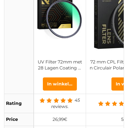
UV Filter 72mm met
72 mm CPL Filter
28 Lagen Coating H
n Circulair Polari
D / Hydrofoob / Kras
s Gecoat Polaris
bestendig - Nano Xc
ano Xc
In winkelwagen
In w
el Serie
45
Rating
reviews.
Price
26,99€
53