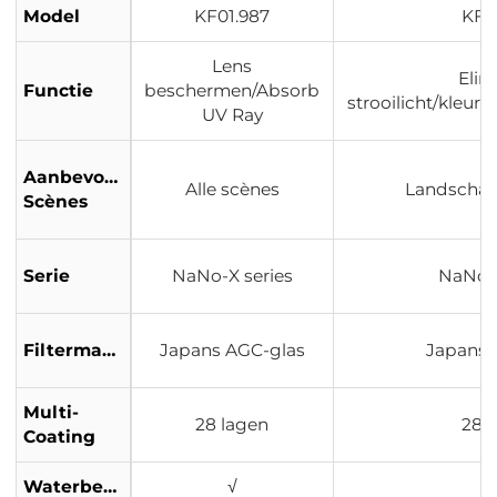
Model
KF01.987
KF0
Lens
Elim
Functie
beschermen/Absorb
strooilicht/kleur
UV Ray
Aanbevolen
Alle scènes
Landschap
Scènes
Serie
NaNo-X series
NaNo-X
Filtermateriaal
Japans AGC-glas
Japans 
Multi-
28 lagen
28 
Coating
Waterbestendig
√