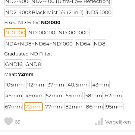
ND2-400
ND2-400 (Ultra-Low Reflection)
ND2-400&Black Mist 1/4 (2-in-1)
ND3-1000
Fixed ND Filter:
ND1000
ND1000
ND100000
ND1000000
ND4+ND8+ND64+ND1000
ND64
ND8
Graduated ND Filter:
GND16
GND8
Maat:
72mm
105mm
112mm
37mm
40.5mm
43mm
46mm
49mm
52mm
55mm
58mm
62mm
67mm
72mm
77mm
82mm
86mm
95mm
65
Vergelijken