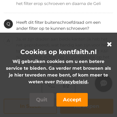
het filter erop schroeven en daarna de Geli
Heeft dit filter buitenschroefdraad om een ​​
Q
ander filter op te kunnen schroeven?
Ja, er zijn draden aan beide kanten (ik heb het
A
net geprobeerd), wat handig kan zijn voor het
Cookies op kentfaith.nl
toevoegen van een polarisator. U kunt het K&F
ND1000-filter echter net zo gemakkelijk op het
Wij gebruiken cookies om u een betere
binnenfilter laten stapelen.
service te bieden. Ga verder met browsen als
je hier tevreden mee bent, of kom meer te
weten over
Privacybeleid
.
... 1/2
Quit
Accept
In Stock
Nu kopen
Video