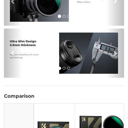
Vorig
Vol
Comparison