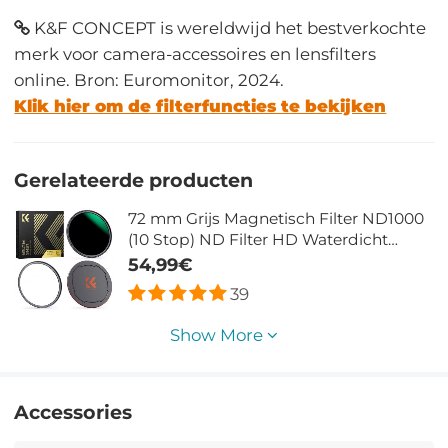
K&F CONCEPT is wereldwijd het bestverkochte
merk voor camera-accessoires en lensfilters
online. Bron: Euromonitor, 2024.
Klik hier om de filterfuncties te bekijken
Gerelateerde producten
72 mm Grijs Magnetisch Filter ND1000
(10 Stop) ND Filter HD Waterdicht
Krasbestendig Antireflecterende
54,99€
Magneet Lens Filter Nano Xcel Serie
39
Show More
Accessories