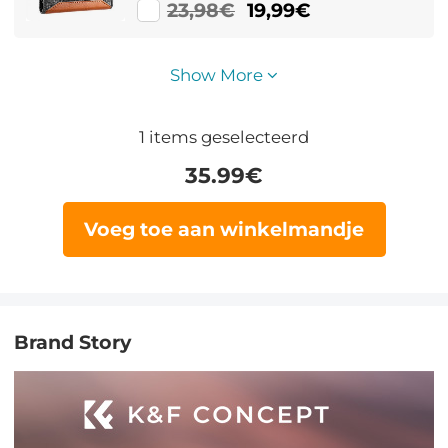
23,98€
19,99€
Show More
1
items geselecteerd
35.99
€
Voeg toe aan winkelmandje
Brand Story