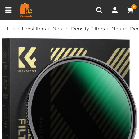
Productvergelijken (0)
RECENT BEKEKEN
0
Huis
Lensfilters
Neutral Density Filters
Neutral Dens