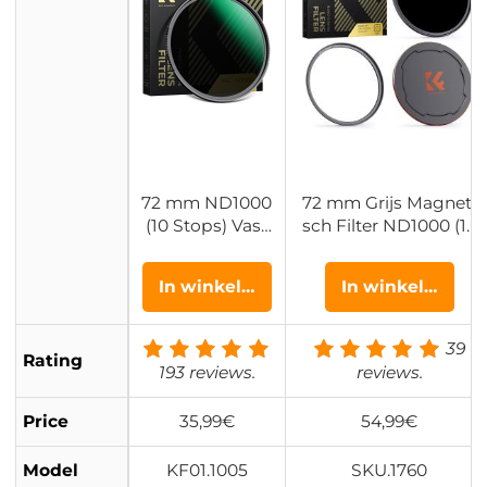
72 mm ND1000
72 mm Grijs Magneti
(10 Stops) Vast
sch Filter ND1000 (10
ND Filter Lens
Stop) ND Filter HD W
Filter Met Neutr
aterdicht Krasbesten
In winkelwagen
In winkelwagen
ale Dichtheid
dig Antireflecterende
Meerlaags Gec
Magneet Lens Filter
oat Optisch Gla
Nano Xcel Serie
39
Rating
s Nano Xcel Ser
193 reviews.
reviews.
ie
Price
35,99€
54,99€
Model
KF01.1005
SKU.1760