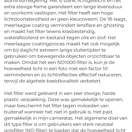
aluminiumlegering. Het is slank, lichtgewicht en het
extra stevige frame garandeert een lange levensduur
en voorkomt vastlopen. Het filter heeft een hoge
lichtdoorlatendheid en geen kleurzweem. De 18-laags,
meerlaagse coating vermindert lensflare en ghosting
en maakt het filter tevens krasbestendig,
waterafstotend en bestand tegen olie en stof. Het
meerlaagse coatingproces maakt het ook mogelijk
om bij daglicht extreem lange sluitertijden te
gebruiken om bewegende objecten onzichtbaar te
maken. Omdat het een ND1000-filter is, kun je de
hoeveelheid licht in een foto met een factor 10
verminderen en zo lichtreflecties effectief reduceren,
terwijl de algehele beeldkwaliteit verbetert.
Het filter werd geleverd in een zeer stevige, harde
plastic verpakking. Deze was gemakkelijk te openen,
maar beschermt het filter tegen invloeden van
buitenaf wanneer het niet in gebruik is. Het past
gemakkelijk in mijn cameratas. Het algemene doel van
dit type filter is om gebruikers een sterk neutraal
grijsfilter (ND-filter) te bieden dat de hoeveelheid licht