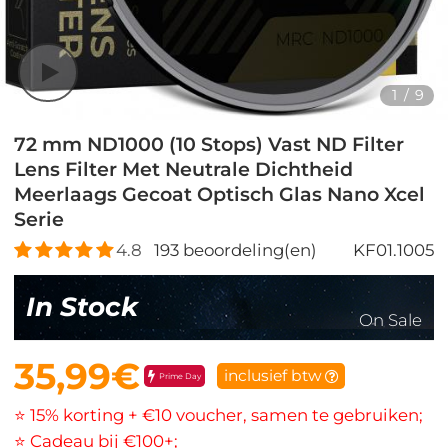
1
/
9
72 mm ND1000 (10 Stops) Vast ND Filter
Lens Filter Met Neutrale Dichtheid
Meerlaags Gecoat Optisch Glas Nano Xcel
Serie
4.8
193
beoordeling(en)
KF01.1005
In Stock
On Sale
35,99€
inclusief btw
Prime Day
⭐ 15% korting + €10 voucher, samen te gebruiken;
⭐ Cadeau bij €100+;