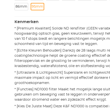
86mm
95mm
Kenmerken
* [Premium Kwaliteit] Solide ND lensfilter (GEEN varia
hoogwaardig optisch glas, geen kleurzweem, terwijl het
van 10 f stops biedt en langere belichtingen mogelijk 
schoonheid van tijd en beweging vast te leggen.
* [Echte Kleuren Behouden] Dankzij de 28 laags multi re
coatingtechnologie helpt de groene coating effectief de
filteroppervlak en de ghosting te verminderen, terwijl he
krasbestendig, waterafstotend, olie en stofbestendig wo
* [Ultraslank & Lichtgewicht] Superslank en lichtgewic
maximale impact op licht en vermijd effectief donkere
groothoekopnamen.
* [Functies] ND1000 filter Maakt het mogelijk lange sluit
gebruiken om beweging vast te leggen in onderwerpen 
waardoor stromend water een zijdezacht effect krijgt.
* [Kies De Juiste Maat] Deze K&F ND1000 is compatibel