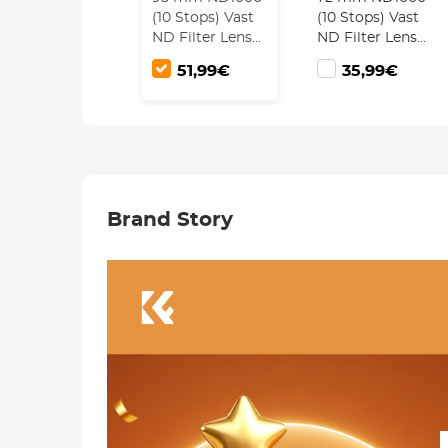
(10 Stops) Vast
(10 Stops) Vast
ND Filter Lens
ND Filter Lens
Filter Met
Filter Met
51,99€
35,99€
Neutrale
Neutrale
Dichtheid
Dichtheid
Meerlaags
Meerlaags
Gecoat Optisch
Gecoat Optisch
Glas Nano Xcel
Glas Nano Xcel
Serie
Serie
Brand Story