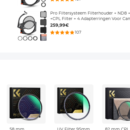
Pro Filtersysteem Filterhouder + ND8
+CPL Filter + 4 Adapterringen Voor Ca
259,99€
107
58 mm
UV Filter 95mm
82 mm CPL