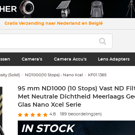
CHER
Gratis Verzending naar Nederland en België
ssen
Camera's
Camera Accu's
Lens Adapters
ity (Solid)
ND1000(10 Stops) - Nano Xcel
KF01.1365
95 mm ND1000 (10 Stops) Vast ND Filt
Met Neutrale Dichtheid Meerlaags Ge
Glas Nano Xcel Serie
4.8
189
beoordeling(en)
IN STOCK