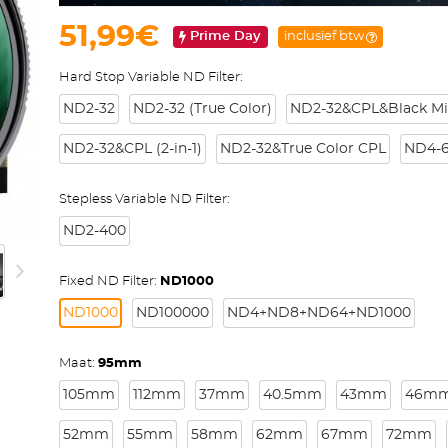
51,99€
Prime Day
inclusief btw
Hard Stop Variable ND Filter:
ND2-32
ND2-32 (True Color)
ND2-32&CPL&Black Mist 
ND2-32&CPL (2-in-1)
ND2-32&True Color CPL
ND4-6
Stepless Variable ND Filter:
ND2-400
Fixed ND Filter:
ND1000
ND1000
ND100000
ND4+ND8+ND64+ND1000
Maat:
95mm
105mm
112mm
37mm
40.5mm
43mm
46m
52mm
55mm
58mm
62mm
67mm
72mm