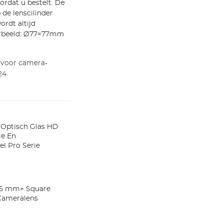
rdat u bestelt. De
de lenscilinder
rdt altijd
orbeeld: Ø77=77mm
 voor camera-
24.
r Optisch Glas HD
ge En
el Pro Serie
 95 mm+ Square
 Cameralens