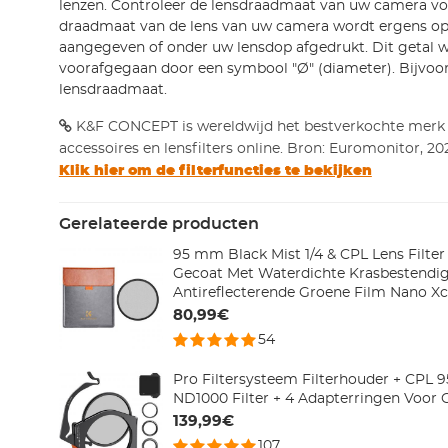
lenzen. Controleer de lensdraadmaat van uw camera voo
draadmaat van de lens van uw camera wordt ergens op 
aangegeven of onder uw lensdop afgedrukt. Dit getal wo
voorafgegaan door een symbool "Ø" (diameter). Bijvo
lensdraadmaat.
K&F CONCEPT is wereldwijd het bestverkochte merk
accessoires en lensfilters online. Bron: Euromonitor, 20
Klik hier om de filterfuncties te bekijken
Gerelateerde producten
95 mm Black Mist 1/4 & CPL Lens Filte
Gecoat Met Waterdichte Krasbestendi
Antireflecterende Groene Film Nano Xc
80,99€
54
Pro Filtersysteem Filterhouder + CPL
ND1000 Filter + 4 Adapterringen Voor
139,99€
107