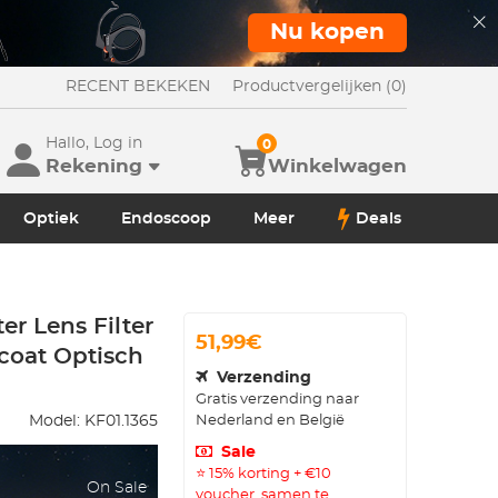
Nu kopen
RECENT BEKEKEN
Productvergelijken (0)
Hallo, Log in
0
Rekening
Winkelwagen
Optiek
Endoscoop
Meer
Deals
er Lens Filter
51,99€
coat Optisch
Verzending
Gratis verzending naar
Nederland en België
Model:
KF01.1365
Sale
⭐ 15% korting + €10
On Sale
voucher, samen te