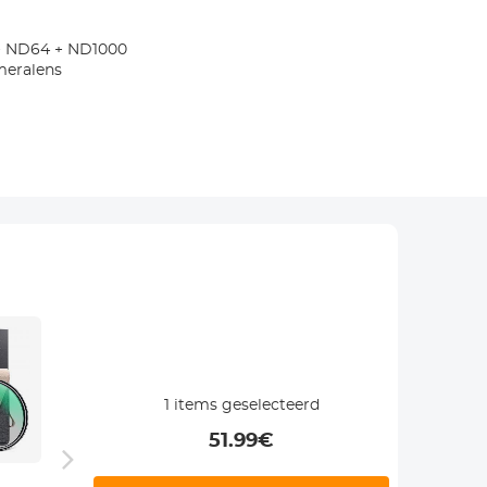
 + ND64 + ND1000
meralens
1
items geselecteerd
51.99
€
95 mm CPL