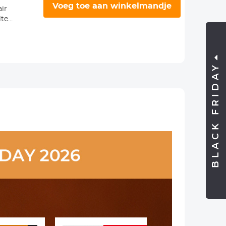
Voeg toe aan winkelmandje
air
Filter Circulair
lter
Polarisatiefilter
et
Ultradun met
136,99€
lti
36 Laags Multi
h
Coating High
Definition
BLACK FRIDAY
Camera
ano
Lensfilter Nano
ie
Xcel Pro Serie