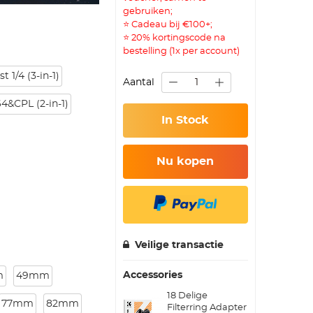
gebruiken;
⭐ Cadeau bij €100+;
⭐ 20% kortingscode na
bestelling (1x per account)
1/4 (3-in-1)
Aantal
4&CPL (2-in-1)
In Stock
Nu kopen
Veilige transactie
Accessories
m
49mm
18 Delige
77mm
82mm
Filterring Adapter