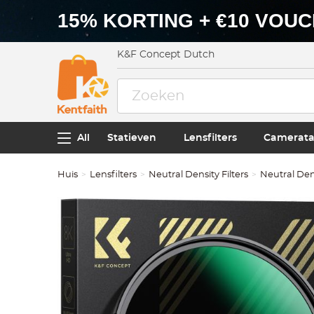
15% KORTING + €10 VOU
K&F Concept Dutch
All
Statieven
Lensfilters
Camerata
Huis
Lensfilters
Neutral Density Filters
Neutral Dens