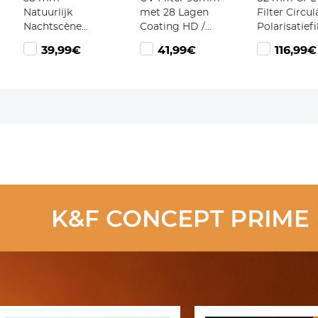
Natuurlijk
met 28 Lagen
Filter Circul
Nachtscène
Coating HD /
Polarisatiefi
Lens Filter
Hydrofoob /
Ultradun m
39,99€
41,99€
116,99€
Waardoor
Krasbestendig -
36 Laags Mu
Lichtvervuiling
Nano Xcel Serie
Coating Hig
Wordt
Definition
Verminderd
Camera
Lensfilter N
Xcel Pro Ser