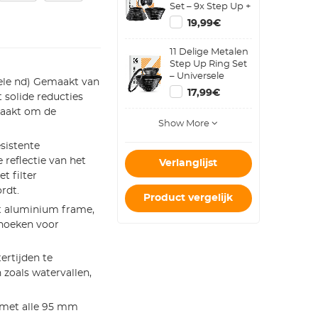
Set – 9x Step Up +
9x Step Down
19,99€
Metalen
Cameralens
11 Delige Metalen
Ringen
Step Up Ring Set
– Universele
bele nd) Gemaakt van
Lensadapter voor
17,99€
 solide reducties
Canon, Nikon,
Sigma, Tamron
maakt om de
Show More
sistente
 reflectie van het
Verlanglijst
t filter
rdt.
Product vergelijk
ht aluminium frame,
 hoeken voor
ertijden te
zoals watervallen,
 met alle 95 mm