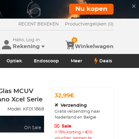
Nu kopen
RECENT BEKEKEN
Productvergelijken (0)
Hallo, Log in
0
Rekening
Winkelwagen
Optiek
Endoscoop
Meer
Deals
 Glas MCUV
32,99€
ano Xcel Serie
Verzending
Model:
KF01.1868
Gratis verzending naar
Nederland en België
Sale
On Sale
⭐ 15% korting + €10
voucher, samen te