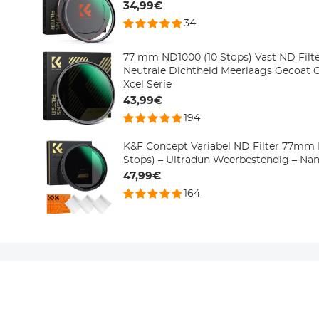
34,99€
34
77 mm ND1000 (10 Stops) Vast ND Filte
Neutrale Dichtheid Meerlaags Gecoat 
Xcel Serie
43,99€
194
K&F Concept Variabel ND Filter 77mm
Stops) – Ultradun Weerbestendig – Nan
47,99€
164