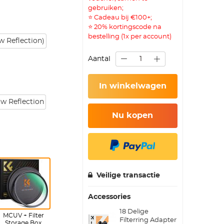
gebruiken;
⭐ Cadeau bij €100+;
⭐ 20% kortingscode na
bestelling (1x per account)
 Reflection)
Aantal
In winkelwagen
ow Reflection
Nu kopen
Veilige transactie
Accessories
18 Delige
MCUV + Filter
Filterring Adapter
Storage Box