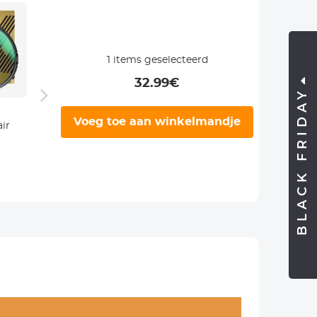
1
items geselecteerd
32.99
€
BLACK FRIDAY
58 mm MCUV
72 mm MCUV
77 m
Voeg toe aan winkelmandje
air
Lens Filter HD
Lens Filter HD
Filte
Gehard Glas
Gehard Glas
Ultra
4
MCUV
MCUV
Circul
27,99€
31,99€
5
Ultraviolet 28
Ultraviolet 28
Polari
Multi Gecoate
Multi Gecoate
Meerl
ate
Filters Nano
Filters Nano
Geco
foob
Xcel Serie
Xcel Serie
Polar
Nano
MRC F
Nano 