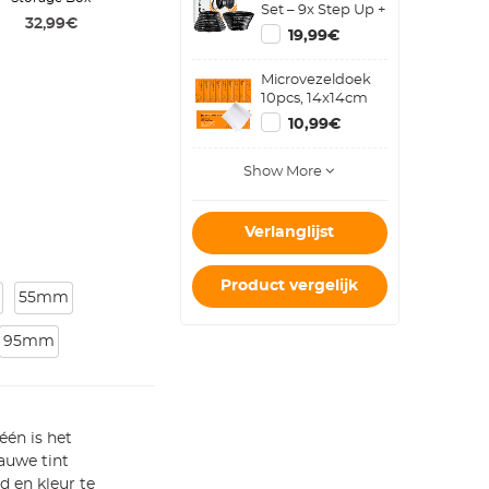
Set – 9x Step Up +
32,99€
9x Step Down
19,99€
Metalen
Cameralens
Microvezeldoek
Ringen
10pcs, 14x14cm
10,99€
Show More
Verlanglijst
Product vergelijk
55mm
95mm
één is het
auwe tint
d en kleur te