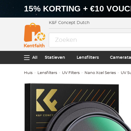
15% KORTING + €10 VOU
K&F Concept Dutch
All
Statieven
Lensfilters
Camerata
Huis
Lensfilters
UV Filters
Nano Xcel Series
UV S