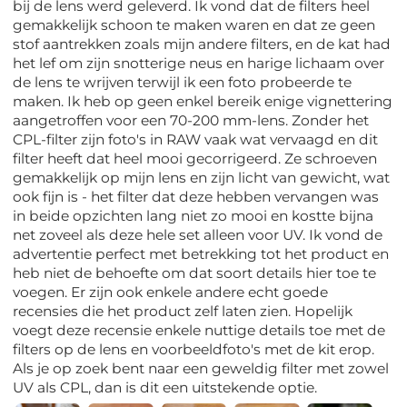
bij de lens werd geleverd. Ik vond dat de filters heel
gemakkelijk schoon te maken waren en dat ze geen
stof aantrekken zoals mijn andere filters, en de kat had
het lef om zijn snotterige neus en harige lichaam over
de lens te wrijven terwijl ik een foto probeerde te
maken. Ik heb op geen enkel bereik enige vignettering
aangetroffen voor een 70-200 mm-lens. Zonder het
CPL-filter zijn foto's in RAW vaak wat vervaagd en dit
filter heeft dat heel mooi gecorrigeerd. Ze schroeven
gemakkelijk op mijn lens en zijn licht van gewicht, wat
ook fijn is - het filter dat deze hebben vervangen was
in beide opzichten lang niet zo mooi en kostte bijna
net zoveel als deze hele set alleen voor UV. Ik vond de
advertentie perfect met betrekking tot het product en
heb niet de behoefte om dat soort details hier toe te
voegen. Er zijn ook enkele andere echt goede
recensies die het product zelf laten zien. Hopelijk
voegt deze recensie enkele nuttige details toe met de
filters op de lens en voorbeeldfoto's met de kit erop.
Als je op zoek bent naar een geweldig filter met zowel
UV als CPL, dan is dit een uitstekende optie.