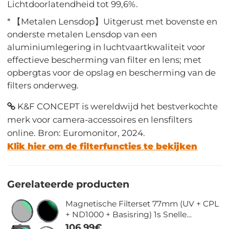
Lichtdoorlatendheid tot 99,6%.
* 【Metalen Lensdop】Uitgerust met bovenste en
onderste metalen Lensdop van een
aluminiumlegering in luchtvaartkwaliteit voor
effectieve bescherming van filter en lens; met
opbergtas voor de opslag en bescherming van de
filters onderweg.
K&F CONCEPT is wereldwijd het bestverkochte
merk voor camera-accessoires en lensfilters
online. Bron: Euromonitor, 2024.
Klik hier om de filterfuncties te bekijken
Gerelateerde producten
Magnetische Filterset 77mm (UV + CPL
+ ND1000 + Basisring) 1s Snelle
Installatie met 28 Lagen Coating - Nano
106,99€