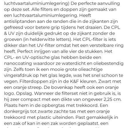
luchtvaartaluminiumlegering) De perfecte aanvulling
op deze set. Alle filters en doppen zijn gemaakt van
een luchtvaartaluminiumlegering. Heeft
antisliptanden aan de randen die in de zijkanten zijn
gefreesd voor betere grip tijdens het draaien. De CPL
& UV zijn duidelijk gedrukt op de zijkant zonder de
groeven (in helderwitte letters). Het CPL-filter is iets
dikker dan het UV-filter omdat het een verstelbare ring
heeft. Perfect inrijgen van alle vier de stukken. Het
CPL- en UV-optische glas hebben beide een
nanocoating waardoor ze waterdicht en oliebestendig
zijn. Zelfs toen ik een mooie grote olieachtige
vingerafdruk op het glas legde, was het snel schoon te
vegen. Filterdoppen zijn in de K&F kleuren. Zwart met
een oranje streep. De bovenkap heeft ook een oranje
logo. Opslag. Wanneer de filterset niet in gebruik is, is
hij zeer compact met een dikte van ongeveer 2,25 cm.
Plaats hem in de opbergtas met trekkoord. Een
donkergrijs tot zwarte zachte tas met een oranje
trekkoord met plastic uiteinden. Past gemakkelijk in
een zak of kan in een zak worden geplaatst. een