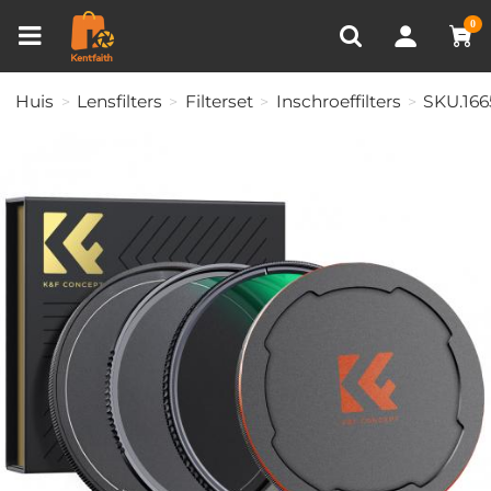
Productvergelijken (0)
RECENT BEKEKEN
0
Huis
Lensfilters
Filterset
Inschroeffilters
SKU.166