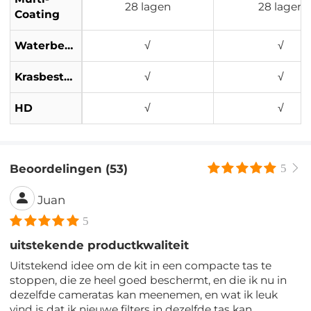
28 lagen
28 lagen
Coating
Waterbestendig
√
√
Krasbestendig
√
√
HD
√
√
Beoordelingen (53)
5
Juan
5
uitstekende productkwaliteit
Uitstekend idee om de kit in een compacte tas te
stoppen, die ze heel goed beschermt, en die ik nu in
dezelfde cameratas kan meenemen, en wat ik leuk
vind is dat ik nieuwe filters in dezelfde tas kan