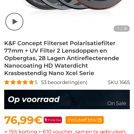
1
/
8
K&F Concept Filterset Polarisatiefilter
77mm + UV Filter 2 Lensdoppen en
Opbergtas, 28 Lagen Antireflecterende
Nanocoating HD Waterdicht
Krasbestendig Nano Xcel Serie
5
53
beoordeling(en)
SKU.1665
Op voorraad
On Sale
76,99€
inclusief btw
Prime Day
⭐ 15% korting + €10 voucher, samen te gebruiken;