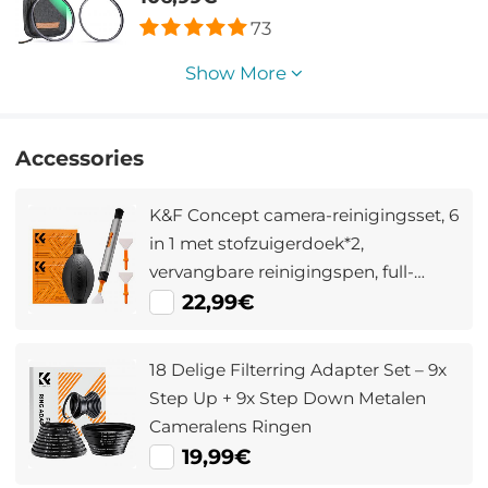
Xcel Serie
73
Show More
Accessories
K&F Concept camera-reinigingsset, 6
in 1 met stofzuigerdoek*2,
vervangbare reinigingspen, full-
frame reinigingsstaaf*2, siliconen
22,99€
zwarte luchtblaas voor Canon Nikon
camera's Accessoires voor
18 Delige Filterring Adapter Set – 9x
schoonmaakgereedschap
Step Up + 9x Step Down Metalen
Cameralens Ringen
19,99€