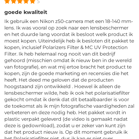
5
goede kwaliteit
Ik gebruik een Nikon z50-camera met een 18-140 mm-
lens. Ik was vooral op zoek naar een lensbeschermer
en het duurde lang voordat ik besloot welk product ik
moest kopen. Uiteindelijk heb ik besloten dit pakket te
kopen, inclusief Polarizers Filter & MC UV Protection
Filter. Ik heb helemaal nog nooit van dit bedrijf
gehoord (misschien omdat ik nieuw ben in de wereld
van fotografie), en wat mij ertoe bracht het product te
kopen, zijn de goede marketing en recensies die het
heeft. Het deed me geloven dat de producten
hoogstaand zijn ontwikkeld . Hoewel ik alleen de
lensbeschermer wilde, heb ik ook het polarisatiefilter
gekocht omdat ik denk dat dit betaalbaarder is voor
de toekomst als ik mijn fotografische vaardigheden zal
verbeteren en deze nodig heb. Het pakket wordt in
plastic verpakt geleverd (de video is gemaakt nadat
deze is gedownload), zodat u er zeker van kunt zijn
dat het product nieuw is. Op dit moment gebruik ik
het Polarisatiefilter niet, dus ik kan er niet over