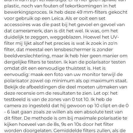
plastic, noch van fouten of tekortkomingen in het
bewerkingsproces. Ik heb deze 49 mm-filters gekocht
voor gebruik op een Leica. Als er ooit een set
accessoires was die past bij het gevoel en gevoel van
dat cameramerk, dan is dit het wel. Ik was, om het
duidelijk te zeggen, weggeblazen. Hoewel het UV-
filter mij lijkt alsof het precies is wat ik zoek in zo'n
filter, dat meestal een lensbeschermer is zonder
beeldverslechtering, maar ik heb hier geen manier om
dergelijke filters te testen. Ik kan de polarisator testen
omdat dit een eenvoudige thuistest is. Het is
eenvoudig: maak een foto van uw monitor terwijl de
polarisator zowel op minimum als op maximum staat.
Bekijk de afbeeldingen die deel moeten uitmaken van
deze recensie om de resultaten te zien. Let op: het
testbeeld is van de zones van 0 tot 10. Ik heb de
camera zo ingesteld dat hij gewoon op 10 clipt en de 0
- 6 laat gaan zoals ze willen als een absolute test van
dit filter. De methode is om bij maximale polarisatie te
kijken hoeveel van de 8s, 9s en 10s door het filter
worden doorgelaten. Gemiddelde filters zullen, als de