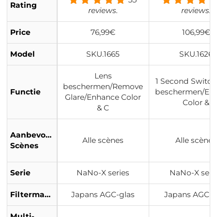
Rating
estendig Nano Xcel S
reviews.
reviews.
erie
Price
76,99€
106,99€
Model
SKU.1665
SKU.1626
Lens
1 Second Switch
beschermen/Remove
Functie
beschermen/En
Glare/Enhance Color
Color &
& C
Aanbevolen
Alle scènes
Alle scènes
Scènes
Serie
NaNo-X series
NaNo-X seri
Filtermateriaal
Japans AGC-glas
Japans AGC-g
Multi-