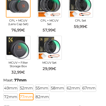
CPL + MCUV
CPL + MCUV
CPL Set
(Lens Cap Set)
Set
59,99€
76,99€
57,99€
MCUV + Filter
MCUV Set
Storage Box
29,99€
32,99€
Maat:
77mm
49mm
52mm
55mm
58mm
62mm
67mm
72mm
77mm
82mm