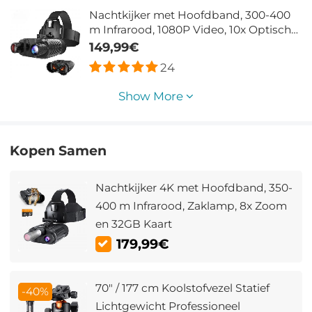
Nachtkijker met Hoofdband, 300-400
m Infrarood, 1080P Video, 10x Optische
Vergroting en Helmclip
149,99€
24
Show More
Kopen Samen
Nachtkijker 4K met Hoofdband, 350-
400 m Infrarood, Zaklamp, 8x Zoom
en 32GB Kaart
179,99€
70" / 177 cm Koolstofvezel Statief
-40%
Lichtgewicht Professioneel