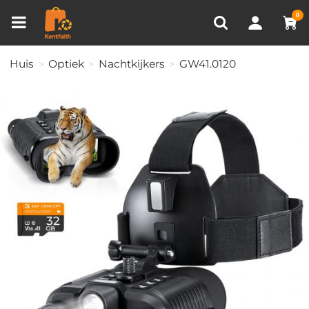
Productvergelijken (0)
RECENT BEKEKEN
0
Huis
Optiek
Nachtkijkers
GW41.0120