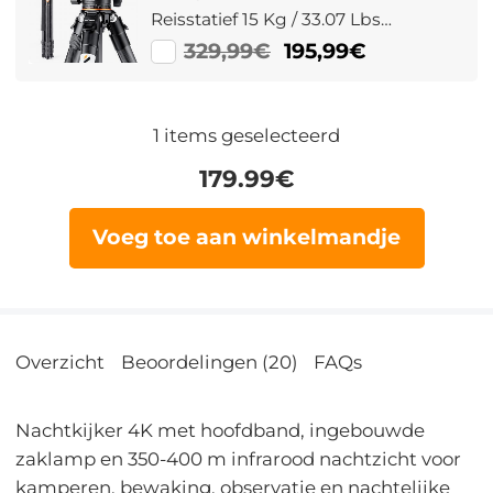
Reisstatief 15 Kg / 33.07 Lbs
Laadvermogen Met 360° Balhoofd
329,99€
195,99€
A254C4+BH-35L (SA254C2)
1
items geselecteerd
179.99
€
Voeg toe aan winkelmandje
Overzicht
Beoordelingen (20)
FAQs
Nachtkijker 4K met hoofdband, ingebouwde
zaklamp en 350-400 m infrarood nachtzicht voor
kamperen, bewaking, observatie en nachtelijke