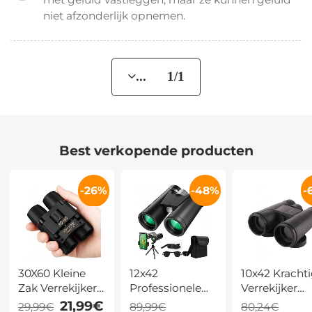
niet afzonderlijk opnemen.
... 1/1
Best verkopende producten
-26%
-48%
-
30X60 Kleine
12x42
10x42 Kracht
Zak Verrekijker
Professionele
Verrekijker
Compacte
HD Verrekijker
Compacte H
21,99€
29,99€
89,99€
80,24€