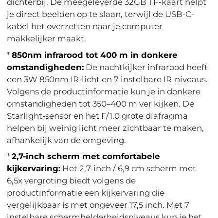
dichterbij. De meegeleverde 32GB TF-kaart helpt
je direct beelden op te slaan, terwijl de USB-C-
kabel het overzetten naar je computer
makkelijker maakt.
*
850nm infrarood tot 400 m in donkere
omstandigheden:
De nachtkijker infrarood heeft
een 3W 850nm IR-licht en 7 instelbare IR-niveaus.
Volgens de productinformatie kun je in donkere
omstandigheden tot 350–400 m ver kijken. De
Starlight-sensor en het F/1.0 grote diafragma
helpen bij weinig licht meer zichtbaar te maken,
afhankelijk van de omgeving.
*
2,7-inch scherm met comfortabele
kijkervaring:
Het 2,7-inch / 6,9 cm scherm met
6,5x vergroting biedt volgens de
productinformatie een kijkervaring die
vergelijkbaar is met ongeveer 17,5 inch. Met 7
instelbare schermhelderheidsniveaus kun je het