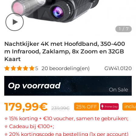
1
/
7
Nachtkijker 4K met Hoofdband, 350-400
m Infrarood, Zaklamp, 8x Zoom en 32GB
Kaart
5
20
beoordeling(en)
GW41.0120
Op voorraad
On Sale
179,99€
inclu
25% OFF
Prime Day
239,99€
⭐ 15% korting + €10 voucher, samen te gebruiken;
⭐ Cadeau bij €100+;
⭐ 20% kortingscode na bestelling (1x per account)