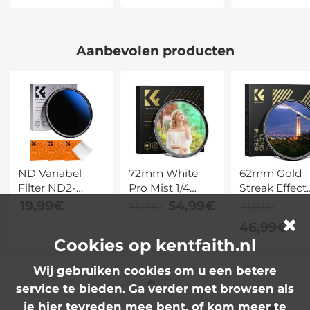
Infrarood en
en 4000 mAh
Zoom en 36
Hoofdmontage
Batterij
mAh Batterij
Aanbevolen producten
ND Variabel
72mm White
62mm Gold
Filter ND2-
Pro Mist 1/4
Streak Effect
ND400 (1-9
Filter Cinematic
Lens Filter
19,99€
54,99€
51,29€
41,03€
stops) 43mm,
Effect Filter, HD
(2mm)
46,99€
Neutral Density
Dreamy Soft
Anamorfisch
Cookies op kentfaith.nl
Filter met 18
White Diffusion
Optisch Glas
lagen
Filter met 28-
Licht Flare
Wij gebruiken cookies om u een betere
Nanocoating en
laags coatings
Effect Filter 
service te bieden. Ga verder met browsen als
3 Poetsdoekjes
Waterdicht
Camera Lens
- Nano Klear
Krasbestendig
Nano-Xcel Se
je hier tevreden mee bent, of kom meer te