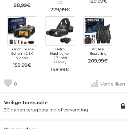
129,99€
3D
88,99€
229,99€
3 Inch Image
Helm
WLAN-
Scherm 2,5K
Nachtkijker
Besturing
Video's
2,7-Inch
209,99€
Display
159,99€
149,99€
0
Vergelijken
Veilige transactie
30 dagen terugbetaling of vervanging