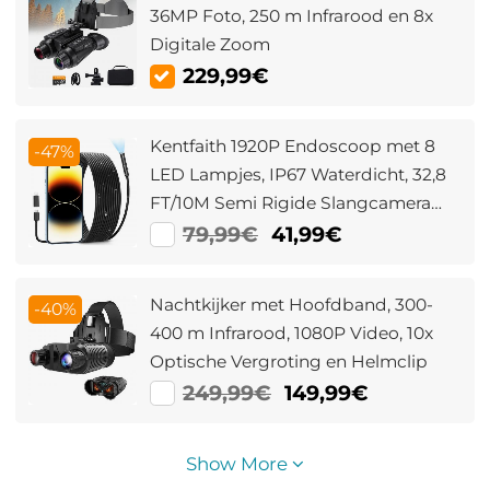
36MP Foto, 250 m Infrarood en 8x
Digitale Zoom
229,99€
Kentfaith 1920P Endoscoop met 8
-47%
LED Lampjes, IP67 Waterdicht, 32,8
FT/10M Semi Rigide Slangcamera
voor IPhone en Android
79,99€
41,99€
Nachtkijker met Hoofdband, 300-
-40%
400 m Infrarood, 1080P Video, 10x
Optische Vergroting en Helmclip
249,99€
149,99€
Show More