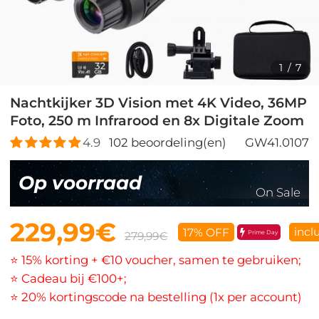
1
/
7
Nachtkijker 3D Vision met 4K Video, 36MP
Foto, 250 m Infrarood en 8x Digitale Zoom
4.9
102
beoordeling(en)
GW41.0107
Op voorraad
On Sale
229,99€
incl
17% OFF
Prime Day
279,99€
⭐ 15% korting + €10 voucher, samen te gebruiken;
⭐ Cadeau bij €100+;
⭐ 20% kortingscode na bestelling (1x per account)