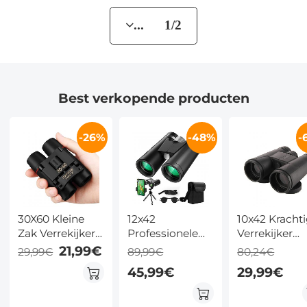
... 1/2
Best verkopende producten
-26%
-48%
-
30X60 Kleine
12x42
10x42 Kracht
Zak Verrekijker
Professionele
Verrekijker
Compacte
HD Verrekijker
Compacte H
21,99€
29,99€
89,99€
80,24€
Volwassenen,
met
Waterdichte
45,99€
29,99€
Mini Kids
Telefoonclip en
Nachtzichtver
Verrekijker
Statief,
Bij Weinig Li
Jongens voor
Nachtzicht Bij
voor Vogels