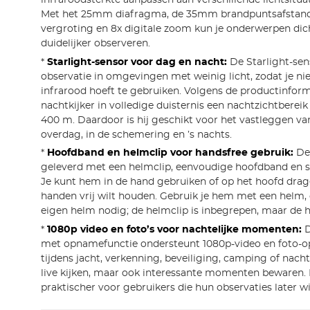
Met het 25mm diafragma, de 35mm brandpuntsafstand,
vergroting en 8x digitale zoom kun je onderwerpen dich
duidelijker observeren.
*
Starlight-sensor voor dag en nacht:
De Starlight-sens
observatie in omgevingen met weinig licht, zodat je niet
infrarood hoeft te gebruiken. Volgens de productinform
nachtkijker in volledige duisternis een nachtzichtberei
400 m. Daardoor is hij geschikt voor het vastleggen 
overdag, in de schemering en ’s nachts.
*
Hoofdband en helmclip voor handsfree gebruik:
De 
geleverd met een helmclip, eenvoudige hoofdband en s
Je kunt hem in de hand gebruiken of op het hoofd drag
handen vrij wilt houden. Gebruik je hem met een helm, 
eigen helm nodig; de helmclip is inbegrepen, maar de he
*
1080p video en foto’s voor nachtelijke momenten:
D
met opnamefunctie ondersteunt 1080p-video en foto-o
tijdens jacht, verkenning, beveiliging, camping of nacht
live kijken, maar ook interessante momenten bewaren
praktischer voor gebruikers die hun observaties later wi