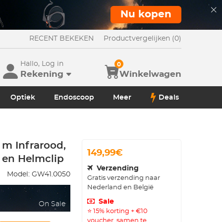
Nu kopen
RECENT BEKEKEN
Productvergelijken (0)
Hallo, Log in
0
Rekening
Winkelwagen
Optiek
Endoscoop
Meer
Deals
m Infrarood,
149,99€
 en Helmclip
Verzending
Model:
GW41.0050
Gratis verzending naar
Nederland en België
Sale
On Sale
⭐ 15% korting + €10
voucher, samen te