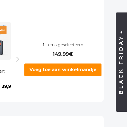
46%
-42%
-44%
BLACK FRIDAY
1
items geselecteerd
149.99
€
Bluetooth V5.1
Nachtkijker 3D
Voeg toe aan winkelmandje
an:
Oortelefoon
met Hoofdband,
met CVC8.0
250-300 m
oor
Handsfree
Infrarood, 7x
39,99€
32,99€
18,99€
412,99€
229,99€
Enkele Oor
Vergroting en
g
Compatibel
3000 mAh
met Android
Batterij
iPhone Laptop