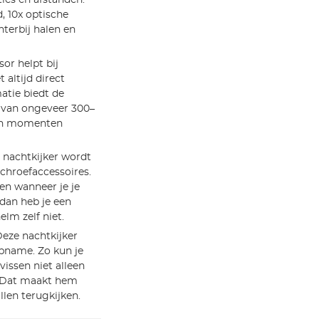
 10x optische
terbij halen en
or helpt bij
 altijd direct
atie biedt de
k van ongeveer 300–
van momenten
nachtkijker wordt
chroefaccessoires.
en wanneer je je
dan heb je een
lm zelf niet.
eze nachtkijker
pname. Zo kun je
vissen niet alleen
. Dat maakt hem
llen terugkijken.