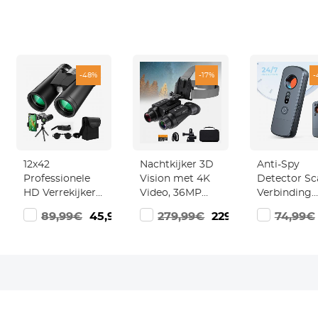
-48%
-17%
-
12x42
Nachtkijker 3D
Anti-Spy
Professionele
Vision met 4K
Detector Sc
HD Verrekijker
Video, 36MP
Verbinding
met
Foto, 250 m
verbreken v
99€
89,99€
45,99€
279,99€
229,99€
74,99€
Telefoonclip en
Infrarood en 8x
24/7
Statief,
Digitale Zoom
beschermin
Nachtzicht Bij
Zoek Bugs
Weinig Licht,
Verborgen
Waterdichte
Cams
Lichtgewicht
Verrekijker voor