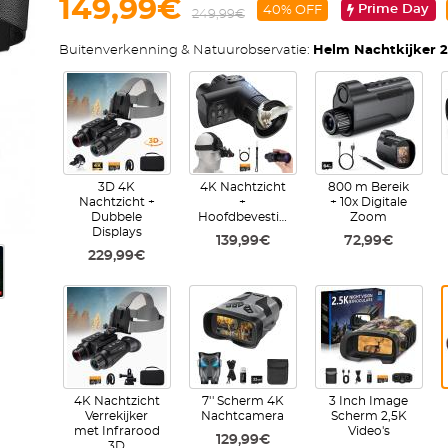
149,99€
Prime Day
40% OFF
249,99€
Buitenverkenning & Natuurobservatie:
Helm Nachtkijker 2
3D 4K
4K Nachtzicht
800 m Bereik
Nachtzicht +
+
+ 10x Digitale
Dubbele
Hoofdbevestiging
Zoom
Displays
139,99€
72,99€
229,99€
4K Nachtzicht
7'' Scherm 4K
3 Inch Image
Verrekijker
Nachtcamera
Scherm 2,5K
met Infrarood
Video's
129,99€
3D