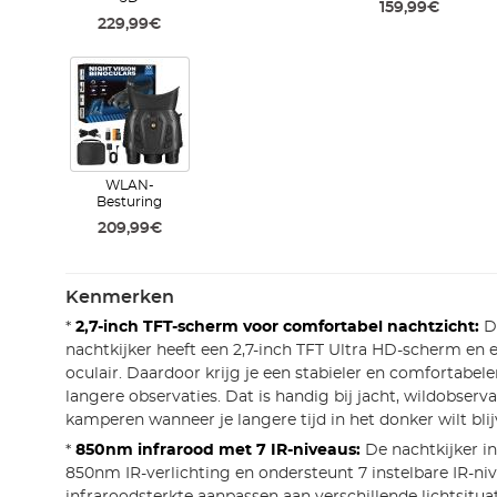
159,99€
229,99€
WLAN-
Besturing
209,99€
Kenmerken
*
2,7-inch TFT-scherm voor comfortabel nachtzicht:
De
nachtkijker heeft een 2,7-inch TFT Ultra HD-scherm en 
oculair. Daardoor krijg je een stabieler en comfortabele
langere observaties. Dat is handig bij jacht, wildobserva
kamperen wanneer je langere tijd in het donker wilt blij
*
850nm infrarood met 7 IR-niveaus:
De nachtkijker i
850nm IR-verlichting en ondersteunt 7 instelbare IR-niv
infraroodsterkte aanpassen aan verschillende lichtsitua