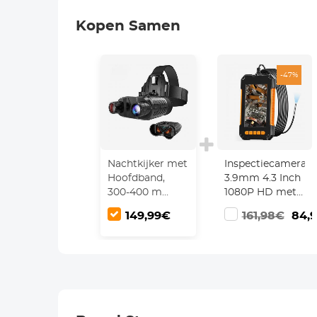
Kopen Samen
-47%
Nachtkijker met
Inspectiecamera
Hoofdband,
3.9mm 4.3 Inch
300-400 m
1080P HD met
Infrarood,
10m Kabel, IP67
149,99€
161,98€
84,
1080P Video, 10x
Waterdicht, 6
Optische
LED Lichten,
Vergroting en
2600mAh
Helmclip
Batterij