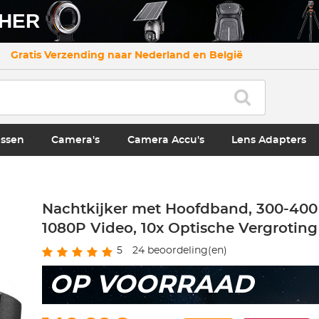
CHER
Gratis Verzending naar Nederland en België
ssen
Camera's
Camera Accu's
Lens Adapters
Nachtkijker met Hoofdband, 300-400 
1080P Video, 10x Optische Vergroting
5
24
beoordeling(en)
OP VOORRAAD