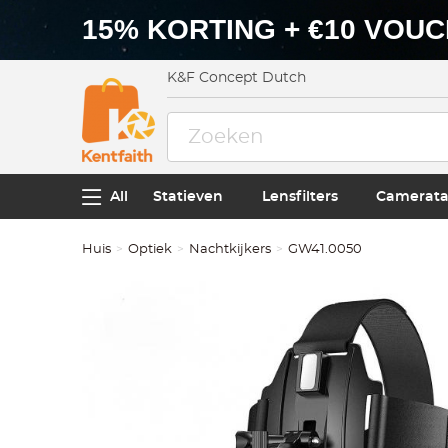
15% KORTING + €10 VOU
K&F Concept Dutch
All
Statieven
Lensfilters
Camerata
Huis
Optiek
Nachtkijkers
GW41.0050