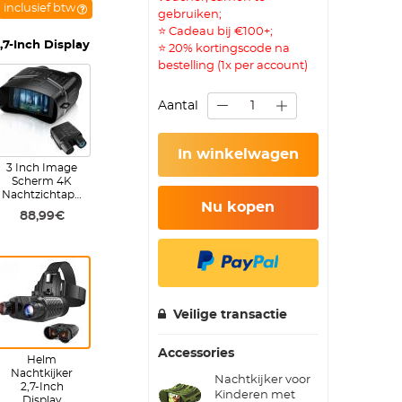
inclusief btw
gebruiken;
⭐ Cadeau bij €100+;
,7-Inch Display
⭐ 20% kortingscode na
bestelling (1x per account)
Aantal
In winkelwagen
3 Inch Image
Scherm 4K
Nachtzichtapparaat
Nu kopen
88,99€
Veilige transactie
Accessories
Helm
Nachtkijker
Nachtkijker voor
2,7-Inch
Kinderen met
Display