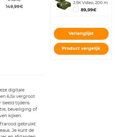
2.5K Video, 200 m
149,99€
Infrarood, 4x
89,99€
Optische Zoom
en Zaklamp
Verlanglijst
Product vergelijk
ze digitale
een 6,5x vergroot
r beeld tijdens
tie, beveiliging of
ven kijken.
nfrarood gebruikt
eaus. Je kunt de
ties en afstanden.