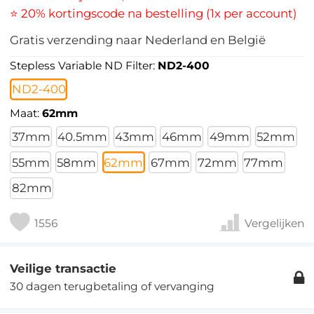
⭐ 20% kortingscode na bestelling (1x per account)
Gratis verzending naar Nederland en België
Stepless Variable ND Filter:
ND2-400
ND2-400
Maat:
62mm
37mm
40.5mm
43mm
46mm
49mm
52mm
55mm
58mm
62mm
67mm
72mm
77mm
82mm
1556
Vergelijken
Veilige transactie
30 dagen terugbetaling of vervanging