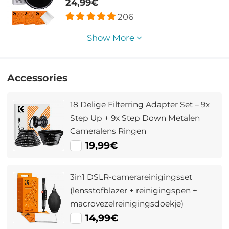
24,99€
Poetsdoekjes - Nano Klear
206
Show More
Accessories
18 Delige Filterring Adapter Set – 9x
Step Up + 9x Step Down Metalen
Cameralens Ringen
19,99€
3in1 DSLR-camerareinigingsset
(lensstofblazer + reinigingspen +
macrovezelreinigingsdoekje)
14,99€