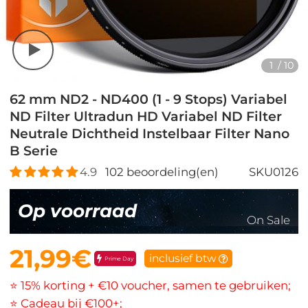
1
/
10
62 mm ND2 - ND400 (1 - 9 Stops) Variabel
ND Filter Ultradun HD Variabel ND Filter
Neutrale Dichtheid Instelbaar Filter Nano
B Serie
4.9
102
beoordeling(en)
SKU0126
Op voorraad
On Sale
21,99€
inclusief btw
Prime Day
⭐ 15% korting + €10 voucher, samen te gebruiken;
⭐ Cadeau bij €100+;