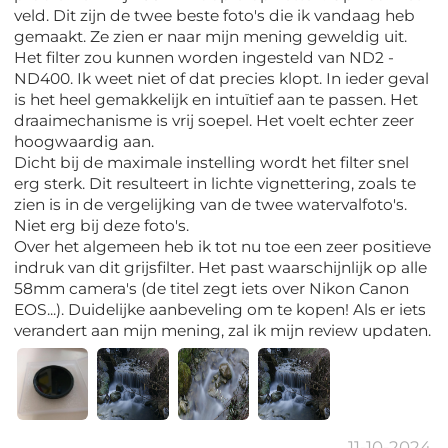
veld. Dit zijn de twee beste foto's die ik vandaag heb
gemaakt. Ze zien er naar mijn mening geweldig uit.
Het filter zou kunnen worden ingesteld van ND2 -
ND400. Ik weet niet of dat precies klopt. In ieder geval
is het heel gemakkelijk en intuïtief aan te passen. Het
draaimechanisme is vrij soepel. Het voelt echter zeer
hoogwaardig aan.
Dicht bij de maximale instelling wordt het filter snel
erg sterk. Dit resulteert in lichte vignettering, zoals te
zien is in de vergelijking van de twee watervalfoto's.
Niet erg bij deze foto's.
Over het algemeen heb ik tot nu toe een zeer positieve
indruk van dit grijsfilter. Het past waarschijnlijk op alle
58mm camera's (de titel zegt iets over Nikon Canon
EOS...). Duidelijke aanbeveling om te kopen! Als er iets
verandert aan mijn mening, zal ik mijn review updaten.
11-10-2024