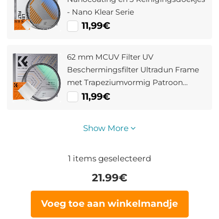
- Nano Klear Serie
11,99€
62 mm MCUV Filter UV
Beschermingsfilter Ultradun Frame
met Trapeziumvormig Patroon
Stofzuigdoekcoating Nano Klear
11,99€
Serie
Show More
1
items geselecteerd
21.99
€
Voeg toe aan winkelmandje