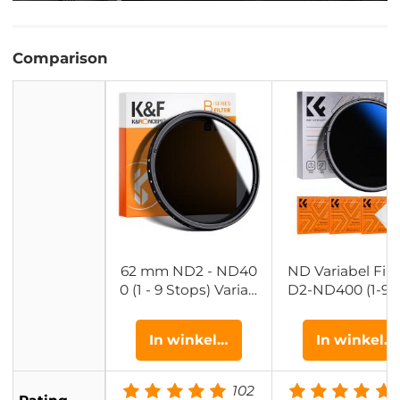
Comparison
62 mm ND2 - ND40
ND Variabel Filt
0 (1 - 9 Stops) Variab
D2-ND400 (1-9 
el ND Filter Ultradun
s) 62mm, Neutra
HD Variabel ND Filte
nsity Filter met 1
In winkelwagen
In winkel
r Neutrale Dichtheid
en Nanocoating 
Instelbaar Filter Nan
Poetsdoekjes - 
o B Serie
Klear
102