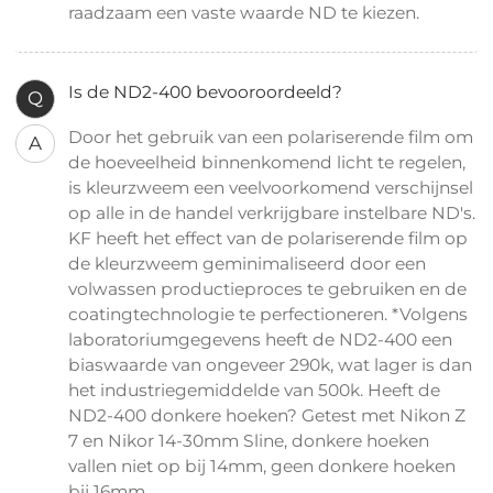
raadzaam een ​​vaste waarde ND te kiezen.
Is de ND2-400 bevooroordeeld?
Q
Door het gebruik van een polariserende film om
A
de hoeveelheid binnenkomend licht te regelen,
is kleurzweem een ​​veelvoorkomend verschijnsel
op alle in de handel verkrijgbare instelbare ND's.
KF heeft het effect van de polariserende film op
de kleurzweem geminimaliseerd door een
volwassen productieproces te gebruiken en de
coatingtechnologie te perfectioneren. *Volgens
laboratoriumgegevens heeft de ND2-400 een
biaswaarde van ongeveer 290k, wat lager is dan
het industriegemiddelde van 500k. Heeft de
ND2-400 donkere hoeken? Getest met Nikon Z
7 en Nikor 14-30mm Sline, donkere hoeken
vallen niet op bij 14mm, geen donkere hoeken
bij 16mm.