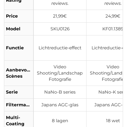
Rating
reviews.
reviews.
Price
21,99€
24,99€
Model
SKU0126
KF01.1389
Functie
Lichtreductie-effect
Lichtreductie-ef
Video
Video
Aanbevolen
Shooting/Landschap
Shooting/Lands
Scènes
Fotografie
Fotografie
Serie
NaNo-B series
NaNo-K seri
Filtermateriaal
Japans AGC-glas
Japans AGC-gl
Multi-
8 lagen
18 wet
Coating