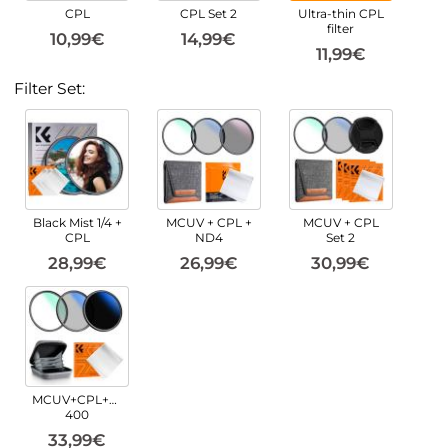
CPL
CPL Set 2
Ultra-thin CPL
filter
10,99€
14,99€
11,99€
Filter Set:
Black Mist 1/4 +
MCUV + CPL +
MCUV + CPL
CPL
ND4
Set 2
28,99€
26,99€
30,99€
MCUV+CPL+ND2-
400
33,99€