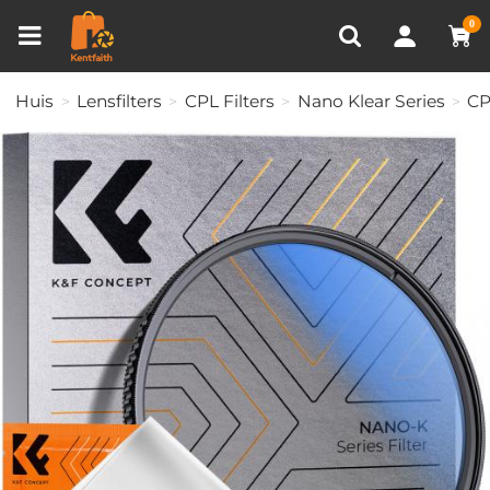
Productvergelijken (0)
RECENT BEKEKEN
0
Huis
Lensfilters
CPL Filters
Nano Klear Series
CP