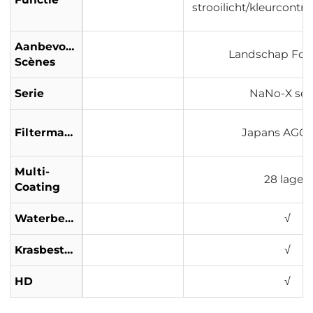
strooilicht/kleurcontr
Aanbevolen
Landschap Foto
Scènes
Serie
NaNo-X ser
Filtermateriaal
Japans AGC-
Multi-
28 lagen
Coating
Waterbestendig
√
Krasbestendig
√
HD
√