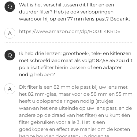
Wat is het verschil tussen dit filter en een
Q
duurder filter? Heb je ook verloopringen
waardoor hij op een 77 mm lens past? Bedankt
https://www.amazon.com/dp/B00JL4KRD6
A
Ik heb drie lenzen: groothoek-, tele- en kitlenzen
Q
met schroefdraadmaat als volgt: 82,58,55 zou dit
polarisatiefilter hierin passen of een adapter
nodig hebben?
Dit filter is een 82 mm die past bij uw lens met
A
het 82 mm-glas, maar voor de 58 mm en 55 mm
heeft u oplopende ringen nodig (stukjes
waarvan het ene uiteinde op uw lens past, en de
andere op de draad van het filter) en u kunt één
filter gebruiken voor alle 3. Het is een
goedkopere en effectieve manier om de kosten
laag te houden door step-up ringen te