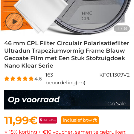
1
/
8
46 mm CPL Filter Circulair Polarisatiefilter
Ultradun Trapeziumvormig Frame Blauw
Gecoate Film met Een Stuk Stofzuigdoek
Nano Klear Serie
163
KF01.1309V2
4.6
beoordeling(en)
Op voorraad
On Sale
11,99€
inclusief btw
Prime Day
⭐ 15% korting + €10 voucher, samen te gebruiken;