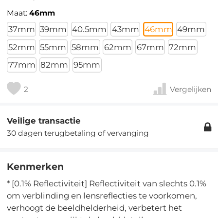
Maat:
46mm
37mm
39mm
40.5mm
43mm
46mm
49mm
52mm
55mm
58mm
62mm
67mm
72mm
77mm
82mm
95mm
2
Vergelijken
Veilige transactie
30 dagen terugbetaling of vervanging
Kenmerken
* [0.1% Reflectiviteit] Reflectiviteit van slechts 0.1%
om verblinding en lensreflecties te voorkomen,
verhoogt de beeldhelderheid, verbetert het