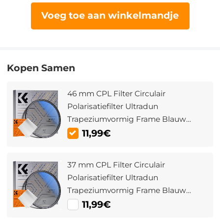
Voeg toe aan winkelmandje
Kopen Samen
46 mm CPL Filter Circulair
Polarisatiefilter Ultradun
Trapeziumvormig Frame Blauw
Gecoate Film met Een Stuk
11,99€
Stofzuigdoek Nano Klear Serie
37 mm CPL Filter Circulair
Polarisatiefilter Ultradun
Trapeziumvormig Frame Blauw
Gecoate Film met Een Stuk
11,99€
Stofzuigdoek Nano Klear Serie