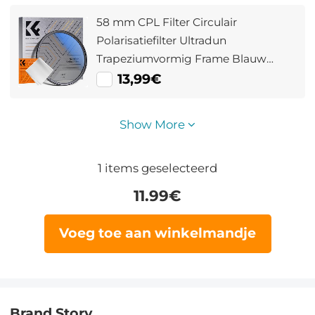
58 mm CPL Filter Circulair
Polarisatiefilter Ultradun
Trapeziumvormig Frame Blauw
Gecoate Film met Een Stuk
13,99€
Stofzuigdoek Nano Klear Serie
Show More
1
items geselecteerd
11.99
€
Voeg toe aan winkelmandje
Brand Story