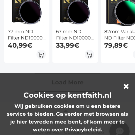
77 mm ND
67 mm ND
82mm Variab
Filter ND100000
Filter ND100000
ND Filter ND
Zonnefilter 16.6
40,99€
Zonnefilter 16.6
33,99€
ND400 (1 - 9
79,89€
Stops Solide
Stops Solide
Stops) Lensfi
Neutrale
Neutrale
Waterdicht e
Dichtheid Filter
Dichtheid Filter
Krasbestend
Voor DSLR
Voor DSLR
Nano Xcel Se
Camera Nano
Camera Nano
Load More
Xcel Serie (Kan
Xcel Serie (Kan
Worden
Worden
Cookies op kentfaith.nl
Gebruikt Om
Gebruikt Om
Zonsverduisteringen
Zonsverduisteringen
Wij gebruiken cookies om u een betere
Te Fotograferen)
Te
service te bieden. Ga verder met browsen als
Fotograferen),Niet
bezorgd vóór 12
je hier tevreden mee bent, of kom meer te
augustus
weten over
Privacybeleid
.
Door de K&F Concept © 2026