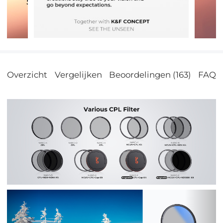
Overzicht
Vergelijken
Beoordelingen (163)
FAQs
Vorige
Vol