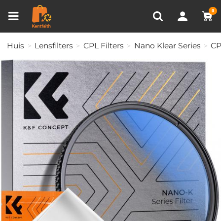
Productvergelijken (0)
RECENT BEKEKEN
0
Huis
Lensfilters
CPL Filters
Nano Klear Series
CP