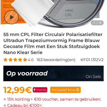
1
/
8
55 mm CPL Filter Circulair Polarisatiefilter
Ultradun Trapeziumvormig Frame Blauw
Gecoate Film met Een Stuk Stofzuigdoek
Nano Klear Serie
4.6
163
beoordeling(en)
KF01.1312V2
Op voorraad
On Sale
12,99€
inclusief btw
Prime Day
⭐ 15% korting + €10 voucher, samen te gebruiken;
⭐ Cadeau bij €100+;