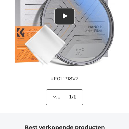
KF01.1318V2
... 1/1
Best verkopende producten