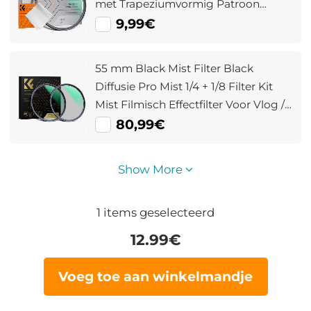
met Trapeziumvormig Patroon
Stofzuigdoekcoating Nano Klear
9,99€
Serie
55 mm Black Mist Filter Black
Diffusie Pro Mist 1/4 + 1/8 Filter Kit
Mist Filmisch Effectfilter Voor Vlog /
Video / Portretbeeld Met 28
80,99€
Meerlaags Gecoate Nano Xcel Serie
Show More
1
items geselecteerd
12.99
€
Voeg toe aan winkelmandje