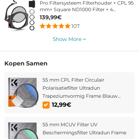
Pro Filtersysteem Filterhouder + CPL 95
mm+ Square ND1000 Filter + 4
Adapterringen Voor Cameralens
139,99€
107
Show More
Kopen Samen
55 mm CPL Filter Circulair
Polarisatiefilter Ultradun
Trapeziumvormig Frame Blauw
Gecoate Film met Een Stuk
12,99€
Stofzuigdoek Nano Klear Serie
55 mm MCUV Filter UV
Beschermingsfilter Ultradun Frame