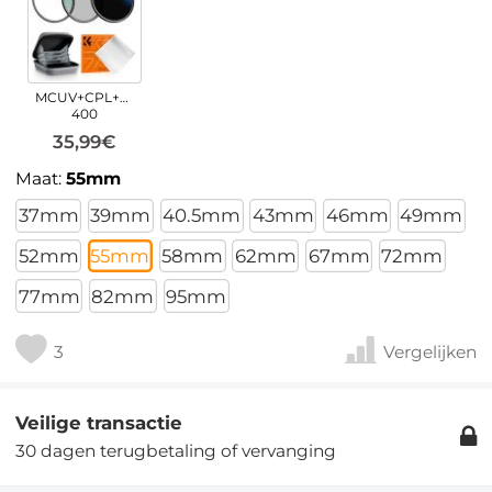
MCUV+CPL+ND2-
400
35,99€
Maat:
55mm
37mm
39mm
40.5mm
43mm
46mm
49mm
52mm
55mm
58mm
62mm
67mm
72mm
77mm
82mm
95mm
3
Vergelijken
Veilige transactie
30 dagen terugbetaling of vervanging