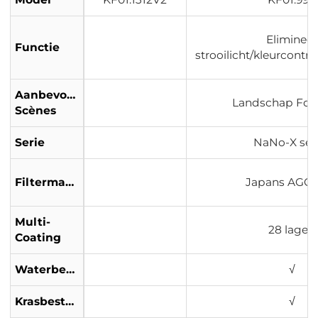
Elimineer
Functie
strooilicht/kleurcontr
Aanbevolen
Landschap Foto
Scènes
Serie
NaNo-X ser
Filtermateriaal
Japans AGC-
Multi-
28 lagen
Coating
Waterbestendig
√
Krasbestendig
√