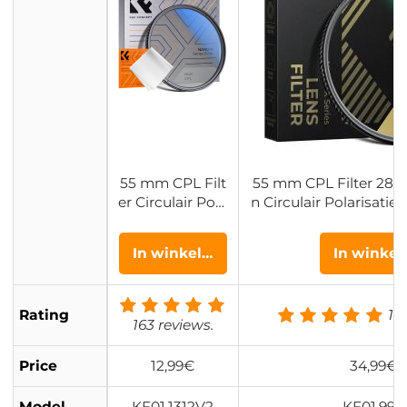
55 mm CPL Filt
55 mm CPL Filter 28 L
er Circulair Pola
n Circulair Polarisatief
risatiefilter Ultra
s Gecoat Polariserend
dun Trapezium
ano Xcel Se
In winkelwagen
In winke
vormig Frame
Blauw Gecoate
Film met Een S
Rating
10
tuk Stofzuigdo
163 reviews.
ek Nano Klear
Serie
Price
12,99€
34,99€
Model
KF01.1312V2
KF01.994