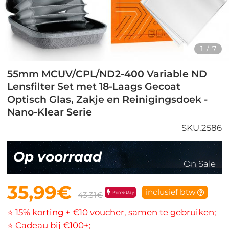
1
/
7
55mm MCUV/CPL/ND2-400 Variable ND
Lensfilter Set met 18-Laags Gecoat
Optisch Glas, Zakje en Reinigingsdoek -
Nano-Klear Serie
SKU.2586
Op voorraad
On Sale
35,99€
inclusief btw
Prime Day
43,31€
⭐ 15% korting + €10 voucher, samen te gebruiken;
⭐ Cadeau bij €100+;