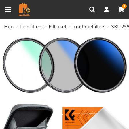
Productvergelijken (0)
RECENT BEKEKEN
0
Huis
Lensfilters
Filterset
Inschroeffilters
SKU.25