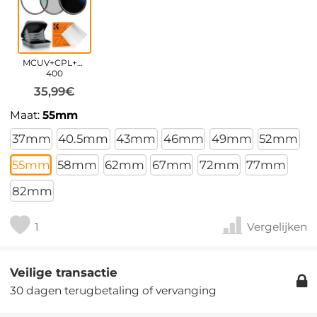
MCUV+CPL+ND2-
400
35,99€
Maat:
55mm
37mm
40.5mm
43mm
46mm
49mm
52mm
55mm
58mm
62mm
67mm
72mm
77mm
82mm
1
Vergelijken
Veilige transactie
30 dagen terugbetaling of vervanging