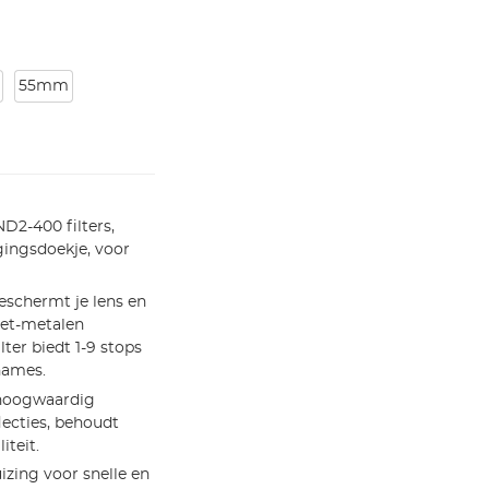
55mm
ND2-400 filters,
gingsdoekje, voor
eschermt je lens en
iet-metalen
ter biedt 1-9 stops
names.
hoogwaardig
lecties, behoudt
iteit.
zing voor snelle en