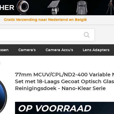
CHER
Gratis Verzending naar Nederland en België
ssen
Camera's
Camera Accu's
Lens Adapters
1
77mm MCUV/CPL/ND2-400 Variable ND
Set met 18-Laags Gecoat Optisch Glas
Reinigingsdoek - Nano-Klear Serie
OP VOORRAAD