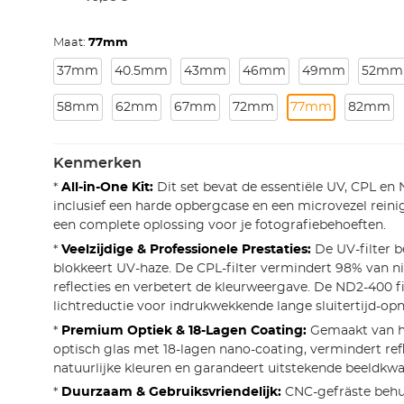
Maat:
77mm
37mm
40.5mm
43mm
46mm
49mm
52mm
58mm
62mm
67mm
72mm
77mm
82mm
Kenmerken
*
All-in-One Kit:
Dit set bevat de essentiële UV, CPL en 
inclusief een harde opbergcase en een microvezel reini
een complete oplossing voor je fotografiebehoeften.
*
Veelzijdige & Professionele Prestaties:
De UV-filter b
blokkeert UV-haze. De CPL-filter vermindert 98% van n
reflecties en verbetert de kleurweergave. De ND2-400 fil
lichtreductie voor indrukwekkende lange sluitertijd-op
*
Premium Optiek & 18-Lagen Coating:
Gemaakt van 
optisch glas met 18-lagen nano-coating, vermindert ref
natuurlijke kleuren en garandeert uitstekende beeldkwal
*
Duurzaam & Gebruiksvriendelijk:
CNC-gefräste behui