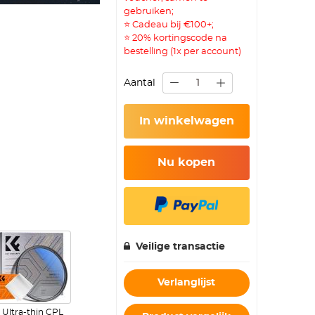
gebruiken;
⭐ Cadeau bij €100+;
⭐ 20% kortingscode na
bestelling (1x per account)
Aantal
In winkelwagen
Nu kopen
Veilige transactie
Verlanglijst
Ultra-thin CPL