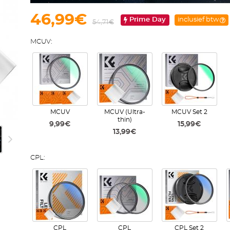
46,99€
Prime Day
inclusief btw
54,71€
MCUV:
MCUV
MCUV (Ultra-
MCUV Set 2
thin)
9,99€
15,99€
13,99€
CPL:
CPL
CPL
CPL Set 2