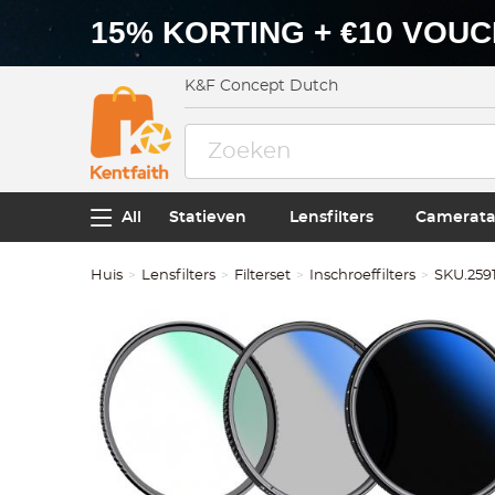
15% KORTING + €10 VOU
K&F Concept Dutch
All
Statieven
Lensfilters
Camerata
Huis
Lensfilters
Filterset
Inschroeffilters
SKU.259