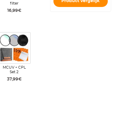
Product vergelijk
filter
16,99€
MCUV + CPL
Set 2
37,99€