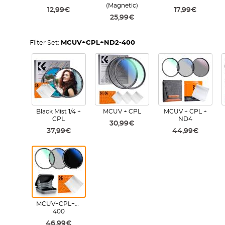
(Magnetic)
12,99€
17,99€
25,99€
Filter Set:
MCUV+CPL+ND2-400
Black Mist 1/4 +
MCUV + CPL
MCUV + CPL +
CPL
ND4
30,99€
37,99€
44,99€
MCUV+CPL+ND2-
400
46,99€