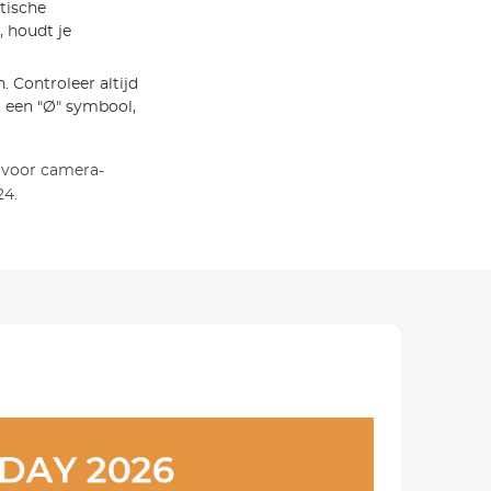
atische
, houdt je
 Controleer altijd
 een "Ø" symbool,
 voor camera-
24.