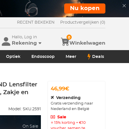
Nu kopen
RECENT BEKEKEN
Productvergelijken (0)
Hallo, Log in
0
Rekening
Winkelwagen
Optiek
Endoscoop
Meer
Deals
 Lensfilter
46,99€
, Zakje en
Verzending
Gratis verzending naar
Nederland en België
Model:
SKU.2591
Sale
⭐ 15% korting + €10
On Sale
voucher, samen te