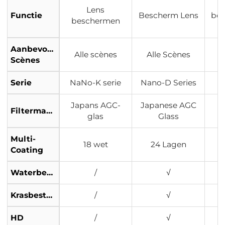
Lens
Functie
Bescherm Lens
be
beschermen
Aanbevolen
Alle scènes
Alle Scènes
Scènes
Serie
NaNo-K serie
Nano-D Series
Japans AGC-
Japanese AGC
Filtermateriaal
J
glas
Glass
Multi-
18 wet
24 Lagen
Coating
Waterbestendig
/
√
Krasbestendig
/
√
HD
/
√