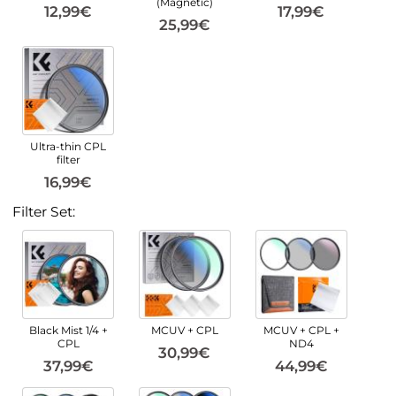
(Magnetic)
12,99€
17,99€
25,99€
Ultra-thin CPL
filter
16,99€
Filter Set:
Black Mist 1/4 +
MCUV + CPL
MCUV + CPL +
CPL
ND4
30,99€
37,99€
44,99€