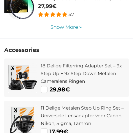
Xcel Serie
27,99€
47
Show More
Accessories
18 Delige Filterring Adapter Set – 9x
Step Up + 9x Step Down Metalen
Cameralens Ringen
29,98€
11 Delige Metalen Step Up Ring Set –
Universele Lensadapter voor Canon,
Nikon, Sigma, Tamron
17,99€