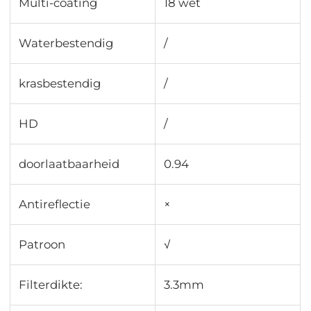
Multi-coating
18 wet
Waterbestendig
/
krasbestendig
/
HD
/
doorlaatbaarheid
0.94
Antireflectie
×
Patroon
√
Filterdikte:
3.3mm