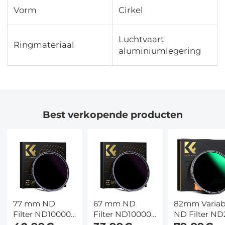
Vorm
Cirkel
Luchtvaart
Ringmateriaal
aluminiumlegering
Best verkopende producten
77 mm ND
67 mm ND
82mm Variab
Filter ND100000
Filter ND100000
ND Filter ND
Zonnefilter 16.6
Zonnefilter 16.6
ND400 (1 - 9