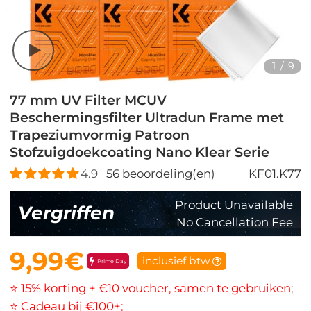
1
/
9
77 mm UV Filter MCUV
Beschermingsfilter Ultradun Frame met
Trapeziumvormig Patroon
Stofzuigdoekcoating Nano Klear Serie
4.9
56
beoordeling(en)
KF01.K77
Product Unavailable
Vergriffen
No Cancellation Fee
9,99€
inclusief btw
Prime Day
⭐ 15% korting + €10 voucher, samen te gebruiken;
⭐ Cadeau bij €100+;