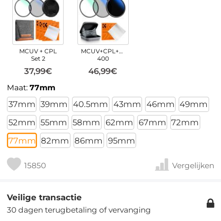
MCUV + CPL
MCUV+CPL+ND2-
Set 2
400
37,99€
46,99€
Maat:
77mm
37mm
39mm
40.5mm
43mm
46mm
49mm
52mm
55mm
58mm
62mm
67mm
72mm
77mm
82mm
86mm
95mm
15850
Vergelijken
Veilige transactie
30 dagen terugbetaling of vervanging