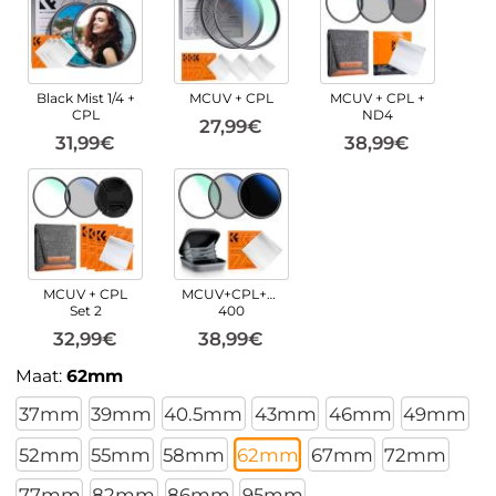
Black Mist 1/4 +
MCUV + CPL
MCUV + CPL +
CPL
ND4
27,99€
31,99€
38,99€
MCUV + CPL
MCUV+CPL+ND2-
Set 2
400
32,99€
38,99€
Maat:
62mm
37mm
39mm
40.5mm
43mm
46mm
49mm
52mm
55mm
58mm
62mm
67mm
72mm
77mm
82mm
86mm
95mm