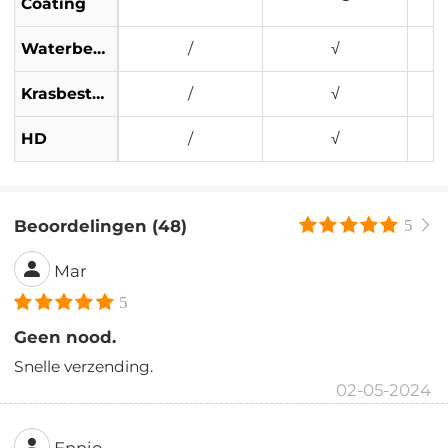
Coating
Waterbestendig
/
√
Krasbestendig
/
√
HD
/
√
Beoordelingen (48)
5
Mar
5
Geen nood.
Snelle verzending.
02-05-2024
Ennio