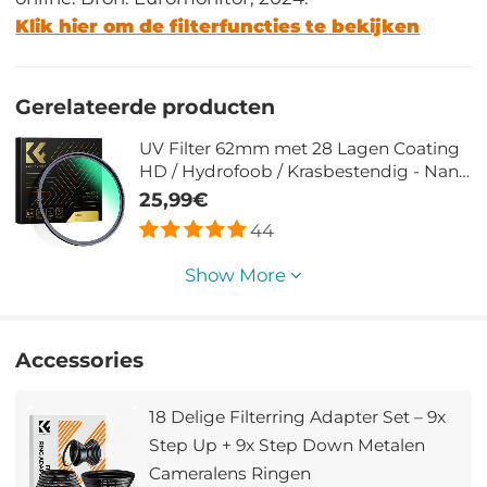
Klik hier om de filterfuncties te bekijken
Gerelateerde producten
UV Filter 62mm met 28 Lagen Coating
HD / Hydrofoob / Krasbestendig - Nano
Xcel Serie
25,99€
44
Show More
Accessories
18 Delige Filterring Adapter Set – 9x
Step Up + 9x Step Down Metalen
Cameralens Ringen