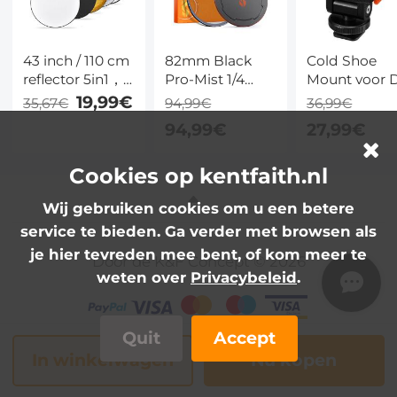
43 inch / 110 cm
82mm Black
Cold Shoe
reflector 5in1，
Pro-Mist 1/4
Mount voor 
geschikt voor
Filter Effect
Osmo Action
19,99€
35,67€
94,99€
36,99€
fotografiestudioverlichting
Filter 28 Lagen
& Osmo Nano
94,99€
27,99€
en
Anti-Reflectie
Magnetische
buitenverlichting
Groene Film
Snelkoppelin
Cookies op kentfaith.nl
Waterdicht En
1/4"
Krasbestendig
Statiefadapte
Wij gebruiken cookies om u een betere
Met Metalen
Hot Shoe
Lensdop Nano-
Adapter – K&
service te bieden. Ga verder met browsen als
X Serie
Concept
je hier tevreden mee bent, of kom meer te
Door de K&F Concept © 2026
weten over
Privacybeleid
.
Quit
Accept
In winkelwagen
Nu kopen