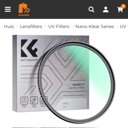
Productvergelijken (0)
RECENT BEKEKEN
0
Huis
Lensfilters
UV Filters
Nano Klear Series
UV 