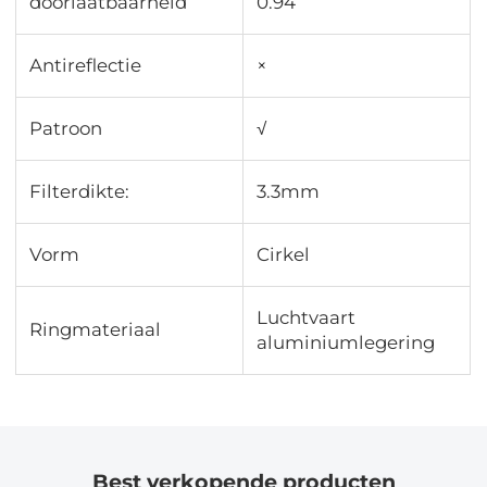
doorlaatbaarheid
0.94
Antireflectie
×
Patroon
√
Filterdikte:
3.3mm
Vorm
Cirkel
Luchtvaart
Ringmateriaal
aluminiumlegering
Best verkopende producten