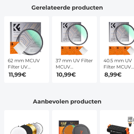
bezorgd vóór 12
Gerelateerde producten
augustus
62 mm MCUV
37 mm UV Filter
40.5 mm UV
Filter UV
MCUV
Filter MCUV
Beschermingsfilter
Beschermingsfilter
Beschermings
11,99€
10,99€
8,99€
Ultradun Frame
Ultradun Frame
Ultradun Fr
met
met
met
Trapeziumvormig
Trapeziumvormig
Trapeziumvo
Patroon
Patroon
Patroon
Aanbevolen producten
Stofzuigdoekcoating
Stofzuigdoekcoating
Stofzuigdoe
Nano Klear
Nano Klear
Nano Klear
Serie
Serie
Serie