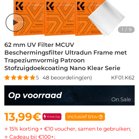
1
/
9
62 mm UV Filter MCUV
Beschermingsfilter Ultradun Frame met
Trapeziumvormig Patroon
Stofzuigdoekcoating Nano Klear Serie
5
48
beoordeling(en)
KF01.K62
Op voorraad
On Sale
13,99€
inclusief btw
Prime Day
⭐ 15% korting + €10 voucher, samen te gebruiken;
⭐ Cadeau bij €100+;