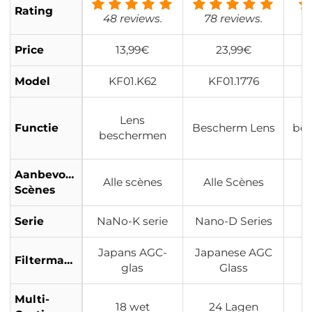
Rating
ating Nano Kle
tradun UV Lens
48 reviews.
78 reviews.
ar Serie
Filter Nano Daz
zle Serie
Price
13,99€
23,99€
Model
KF01.K62
KF01.1776
Lens
Functie
Bescherm Lens
be
beschermen
Aanbevolen
Alle scènes
Alle Scènes
Scènes
Serie
NaNo-K serie
Nano-D Series
Japans AGC-
Japanese AGC
Filtermateriaal
J
glas
Glass
Multi-
18 wet
24 Lagen