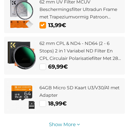
62 mm UV Filter MCUV
Beschermingsfilter Ultradun Frame
met Trapeziumvormig Patroon
Stofzuigdoekcoating Nano Klear
13,99€
Serie
62 mm CPL & ND4 - ND64 (2 - 6
Stops) 2 in 1 Variabel ND Filter En
CPL Circulair Polarisatiefilter Met 28
Lagen Antireflecterende Groene Film
69,99€
Twee Oranje Hendels Geïmporteerde
Witte Stof Nano Xcel Serie
64GB Micro SD Kaart U3/V30/A1 met
Adapter
18,99€
Show More