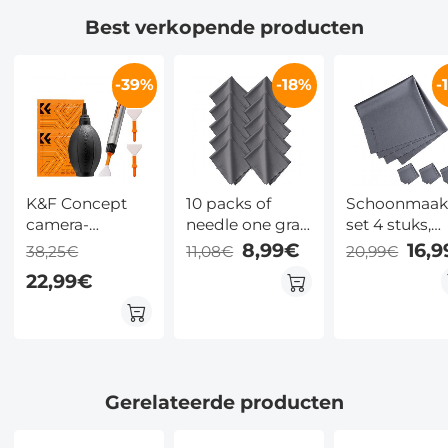
Best verkopende producten
-39%
-18%
-
K&F Concept
10 packs of
Schoonmaak
camera-
needle one gray
set 4 stuks,
reinigingsset, 6
cleaning cloth
40.6*40.6cm
8,99€
16,
38,25€
11,08€
20,99€
in 1 met
150*180mm,
22,99€
stofzuigerdoek*2,
with K&F logo
vervangbare
reinigingspen,
full-frame
reinigingsstaaf*2,
siliconen zwarte
Gerelateerde producten
luchtblaas voor
Canon Nikon