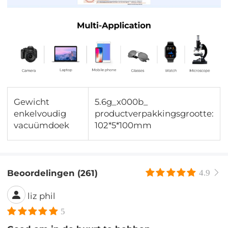
Gewicht
5.6g_x000b_
enkelvoudig
productverpakkingsgrootte:
vacuümdoek
102*5*100mm
Beoordelingen (261)
4.9
liz phil
5