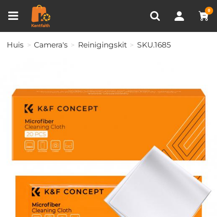
Productvergelijken (0)
RECENT BEKEKEN
0
Huis
Camera's
Reinigingskit
SKU.1685