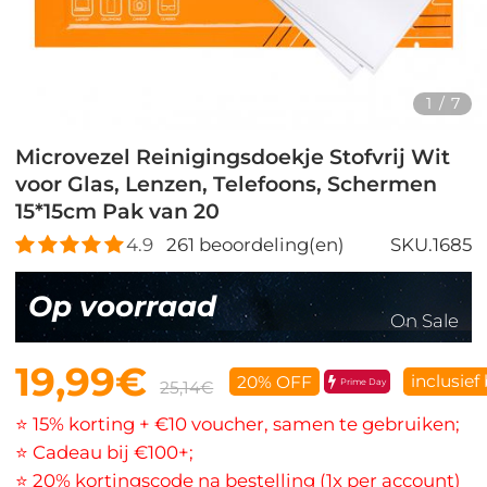
1
/
7
Microvezel Reinigingsdoekje Stofvrij Wit
voor Glas, Lenzen, Telefoons, Schermen
15*15cm Pak van 20
4.9
261
beoordeling(en)
SKU.1685
Op voorraad
On Sale
19,99€
inclusief
20% OFF
Prime Day
25,14€
⭐ 15% korting + €10 voucher, samen te gebruiken;
⭐ Cadeau bij €100+;
⭐ 20% kortingscode na bestelling (1x per account)