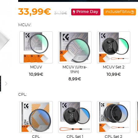
33,99€
Prime Day
inclusief btw
34,19€
MCUV:
MCUV
MCUV (Ultra-
MCUV Set 2
thin)
10,99€
10,99€
8,99€
CPL:
CPL
CPL Set 1
CPL Set 2