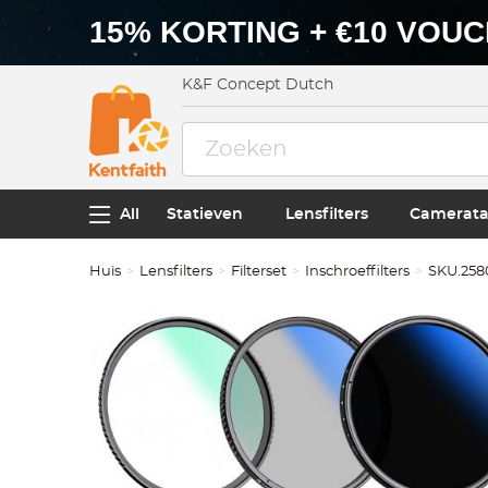
15% KORTING + €10 VOU
K&F Concept Dutch
All
Statieven
Lensfilters
Camerata
Huis
Lensfilters
Filterset
Inschroeffilters
SKU.258