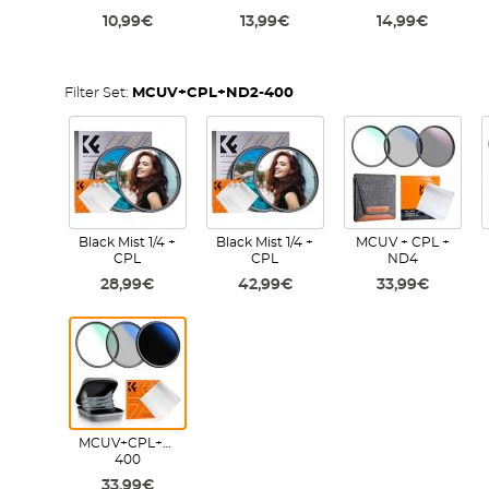
10,99€
13,99€
14,99€
Filter Set:
MCUV+CPL+ND2-400
Black Mist 1/4 +
Black Mist 1/4 +
MCUV + CPL +
CPL
CPL
ND4
28,99€
42,99€
33,99€
MCUV+CPL+ND2-
400
33,99€