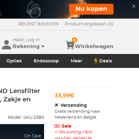
Nu kopen
RECENT BEKEKEN
Productvergelijken (0)
Hallo, Log in
0
Rekening
Winkelwagen
Optiek
Endoscoop
Meer
Deals
 Lensfilter
33,99€
, Zakje en
Verzending
Gratis verzending naar
Nederland en België
Model:
SKU.2580
Sale
⭐ 15% korting + €10
On Sale
voucher, samen te