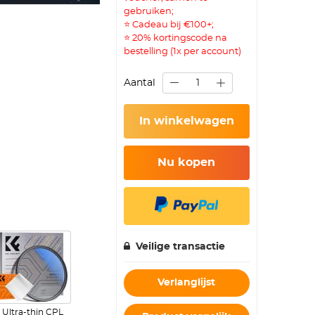
gebruiken;
⭐ Cadeau bij €100+;
⭐ 20% kortingscode na
bestelling (1x per account)
Aantal
In winkelwagen
Nu kopen
Veilige transactie
Verlanglijst
Ultra-thin CPL