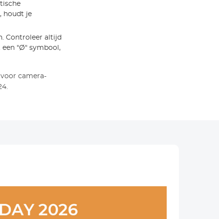
atische
, houdt je
 Controleer altijd
 een "Ø" symbool,
 voor camera-
24.