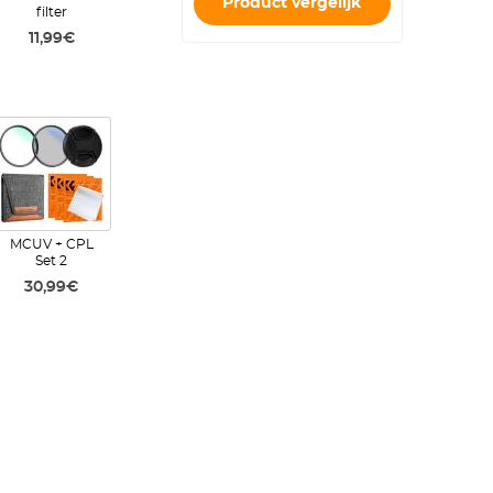
Product vergelijk
filter
11,99€
MCUV + CPL
Set 2
30,99€