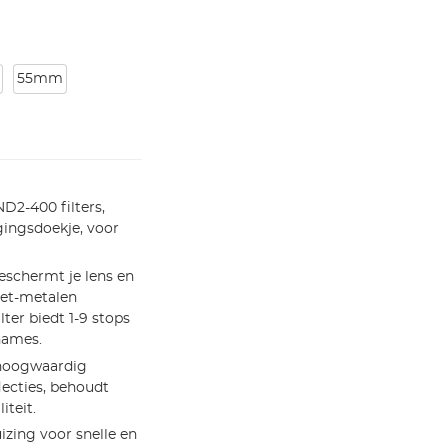
55mm
ND2-400 filters,
gingsdoekje, voor
eschermt je lens en
iet-metalen
ter biedt 1-9 stops
names.
hoogwaardig
lecties, behoudt
iteit.
zing voor snelle en