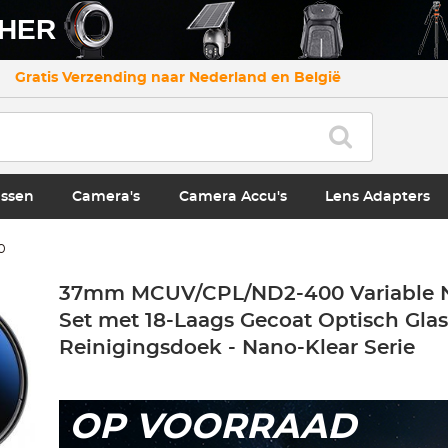
CHER
Gratis Verzending naar Nederland en België
ssen
Camera's
Camera Accu's
Lens Adapters
0
37mm MCUV/CPL/ND2-400 Variable ND
Set met 18-Laags Gecoat Optisch Glas
Reinigingsdoek - Nano-Klear Serie
OP VOORRAAD