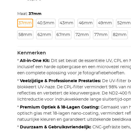
Maat:
37mm
37mm
40.5mm
43mm
46mm
49mm
52mm
58mm
62mm
67mm
72mm
77mm
82mm
Kenmerken
*
All-in-One Kit:
Dit set bevat de essentiële UV, CPL en 
inclusief een harde opbergcase en een microvezel reini
een complete oplossing voor je fotografiebehoeften.
*
Veelzijdige & Professionele Prestaties:
De UV-filter b
blokkeert UV-haze. De CPL-filter vermindert 98% van n
reflecties en verbetert de kleurweergave. De ND2-400 fil
lichtreductie voor indrukwekkende lange sluitertijd-op
*
Premium Optiek & 18-Lagen Coating:
Gemaakt van 
optisch glas met 18-lagen nano-coating, vermindert ref
natuurlijke kleuren en garandeert uitstekende beeldkwal
*
Duurzaam & Gebruiksvriendelijk:
CNC-gefräste behui