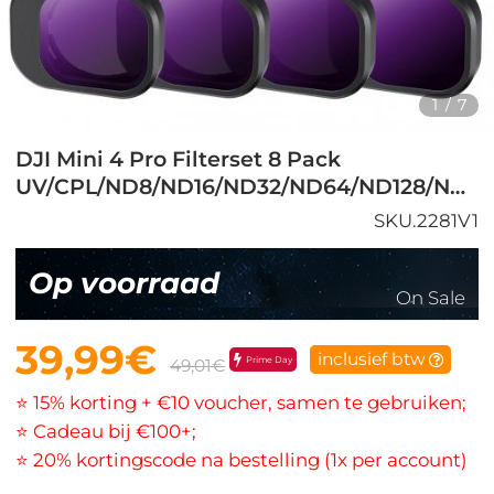
1
/
7
DJI Mini 4 Pro Filterset 8 Pack
UV/CPL/ND8/ND16/ND32/ND64/ND128/ND256
SKU.2281V1
Op voorraad
On Sale
39,99€
inclusief btw
Prime Day
49,01€
⭐ 15% korting + €10 voucher, samen te gebruiken;
⭐ Cadeau bij €100+;
⭐ 20% kortingscode na bestelling (1x per account)