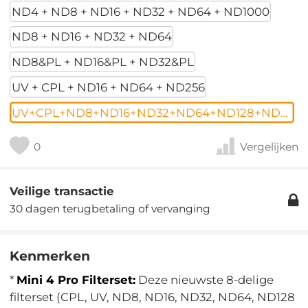
ND4 + ND8 + ND16 + ND32 + ND64 + ND1000
ND8 + ND16 + ND32 + ND64
ND8&PL + ND16&PL + ND32&PL
UV + CPL + ND16 + ND64 + ND256
UV+CPL+ND8+ND16+ND32+ND64+ND128+ND256
0
Vergelijken
Veilige transactie
30 dagen terugbetaling of vervanging
Kenmerken
*
Mini 4 Pro Filterset:
Deze nieuwste 8-delige
filterset (CPL, UV, ND8, ND16, ND32, ND64, ND128