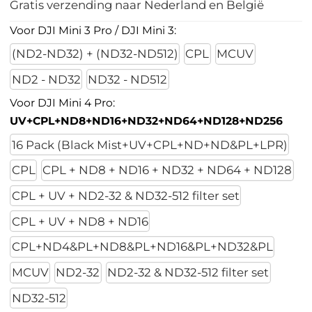
Gratis verzending naar Nederland en België
Voor DJI Mini 3 Pro / DJI Mini 3:
(ND2-ND32) + (ND32-ND512)
CPL
MCUV
ND2 - ND32
ND32 - ND512
Voor DJI Mini 4 Pro:
UV+CPL+ND8+ND16+ND32+ND64+ND128+ND256
16 Pack (Black Mist+UV+CPL+ND+ND&PL+LPR)
CPL
CPL + ND8 + ND16 + ND32 + ND64 + ND128
CPL + UV + ND2-32 & ND32-512 filter set
CPL + UV + ND8 + ND16
CPL+ND4&PL+ND8&PL+ND16&PL+ND32&PL
MCUV
ND2-32
ND2-32 & ND32-512 filter set
ND32-512