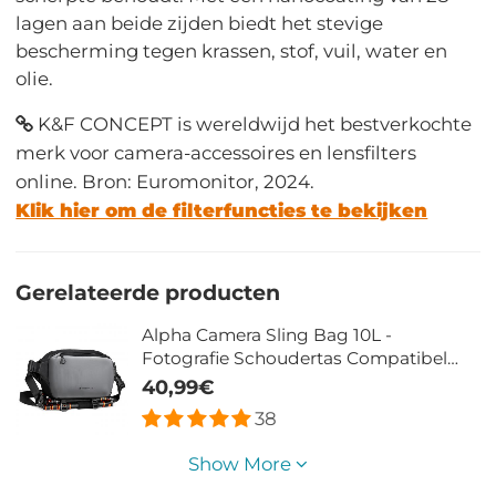
lagen aan beide zijden biedt het stevige
bescherming tegen krassen, stof, vuil, water en
olie.
K&F CONCEPT is wereldwijd het bestverkochte
merk voor camera-accessoires en lensfilters
online. Bron: Euromonitor, 2024.
Klik hier om de filterfuncties te bekijken
Gerelateerde producten
Alpha Camera Sling Bag 10L -
Fotografie Schoudertas Compatibel
met Canon, Nikon, Sony Camera's en
40,99€
DJI Mavic Drone (Grijs)
38
Show More