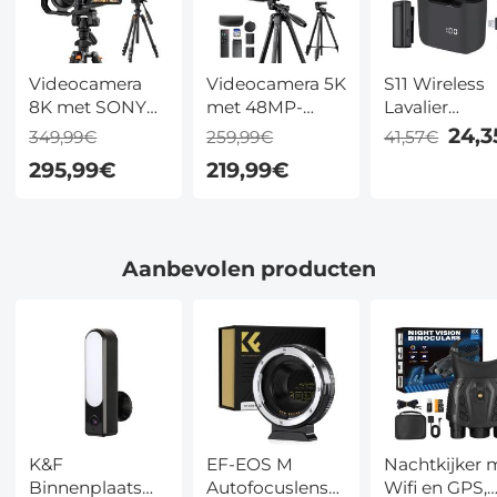
Videocamera
Videocamera 5K
S11 Wireless
8K met SONY
met 48MP-
Lavalier
CMOS, 64MP
foto’s, WiFi, IR-
Microphone 
24,
349,99€
259,99€
41,57€
Foto’s, WiFi,
nachtzicht,
iPhone, Wire
295,99€
219,99€
Nachtzicht,
touchscreen en
Microphone 
Microfoon en
statief
iPhone with
Statief
Portable
Charging Cas
Aanbevolen producten
Auto Sync,
iPhone
Microphone 
Video
Recording
Podcast/You
K&F
EF-EOS M
Nachtkijker 
Binnenplaats
Autofocuslensadapter
Wifi en GPS,