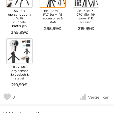
5K · 10x
8K · 64MP ·
5K · 48MP ·
optische zoom
F1.7 Sony · 15
270° flip · 16x
· WiFi ·
accessoires &
zoom & 12
dubbele
stati
accessoi
batterijen
295,99€
219,99€
245,99€
5K · 75MP ·
Sony sensor ·
8x optisch &
statief
219,99€
0
Vergelijken