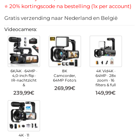
⭐ 20% kortingscode na bestelling (1x per account)
Gratis verzending naar Nederland en België
Videocamera:
6K/4K · 64MP ·
8K
4K Vid4K ·
4,0-inch flip ·
Camcorder,
64MP · 28x
IR-nachtzicht
64MP Foto's
zoom · 16
&
filters & full
269,99€
239,99€
149,99€
4K · 11