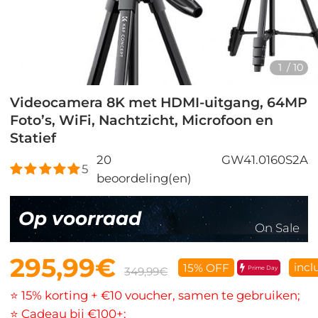
1
/
10
Videocamera 8K met HDMI-uitgang, 64MP
Foto’s, WiFi, Nachtzicht, Microfoon en
Statief
20
GW41.0160S2A
5
beoordeling(en)
Op voorraad
On Sale
295,99€
incl
15% OFF
Prime Day
349,99€
⭐ 15% korting + €10 voucher, samen te gebruiken;
⭐ Cadeau bij €100+;