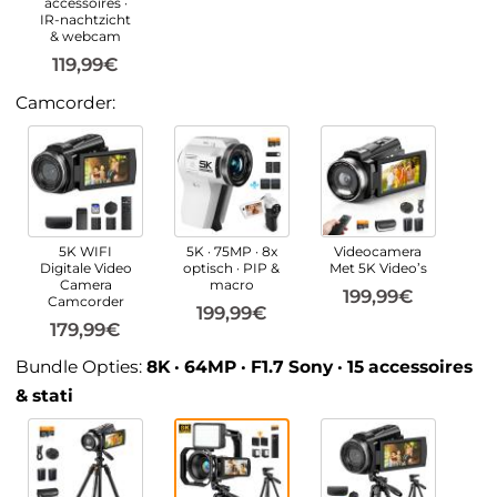
accessoires ·
IR-nachtzicht
& webcam
119,99€
Camcorder:
5K WIFI
5K · 75MP · 8x
Videocamera
Digitale Video
optisch · PIP &
Met 5K Video’s
Camera
macro
199,99€
Camcorder
199,99€
179,99€
Bundle Opties:
8K · 64MP · F1.7 Sony · 15 accessoires
& stati