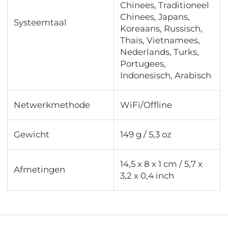
Chinees, Traditioneel
Chinees, Japans,
Systeemtaal
Koreaans, Russisch,
Thais, Vietnamees,
Nederlands, Turks,
Portugees,
Indonesisch, Arabisch
Netwerkmethode
WiFi/Offline
Gewicht
149 g / 5,3 oz
14,5 x 8 x 1 cm / 5,7 x
Afmetingen
3,2 x 0,4 inch