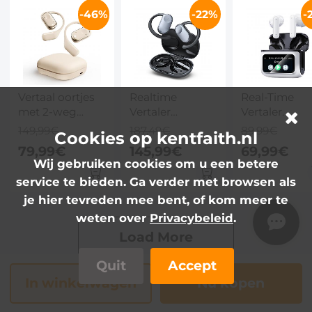
-46%
-22%
-
Vertaal oortjes
Realtime
Real-Time
met 2-weg
Vertaler
Vertaler
simultane
Oordopjes
Oordopjes, 2
149,99€
187,49€
89,99€
Cookies op kentfaith.nl
vertaling – 80
Tweerichtingen
Weg, 132
79,99€
145,99€
69,99€
talen, 15 offline,
144 Taalsoorten
Talen/Accent
Wij gebruiken cookies om u een betere
5 modi & open-
0,5S Respons
Spraak/Vide
service te bieden. Ga verder met browsen als
ear – voor reizen
Gesprek
en zakelijk
Vertaling, AI
je hier tevreden mee bent, of kom meer te
gebruik –
Notitienemer
weten over
Privacybeleid
.
Kentfaith
LCD
Load More
Touchscreen
Kentfaith
Quit
Accept
In winkelwagen
Nu kopen
Gerelateerde producten