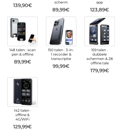
scherm
app
139,90€
89,99€
123,89€
148 talen · scan
150 talen · 3-in-
159 talen ·
pen & offline
1 recorder &
dubbele
transcriptie
schermen & 28
89,99€
offline tale
99,99€
179,99€
142 talen ·
offline &
4G/WiFi
129,99€