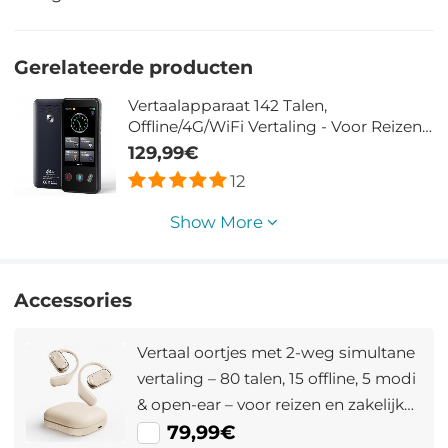
Gerelateerde producten
Vertaalapparaat 142 Talen,
Offline/4G/WiFi Vertaling - Voor Reizen
en Fotografie - Kentfaith
129,99€
12
Show More
Accessories
Vertaal oortjes met 2-weg simultane
vertaling – 80 talen, 15 offline, 5 modi
& open-ear – voor reizen en zakelijk
gebruik – Kentfaith
79,99€