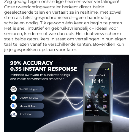
Zeg gedag tegen onhandige heen-en-weer vertalingen!
Onze tweerichtingsvertaler herkent direct beide
geselecteerde talen en vertaalt ze in realtime, met zowel
stem als tekst gesynchroniseerd—geen handmatig
schakelen nodig. Tik gewoon één keer en begin te praten.
Het is snel, intuïtief en gebruiksvriendelijk – ideaal voor
senioren, kinderen of wie dan ook. Het dual-view scherm
stelt beide gebruikers in staat om vertalingen in hun eigen
taal te lezen vanaf te verschillende kanten. Bovendien kun
je je gesprekken opslaan voor later.