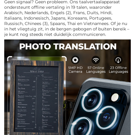
Geen signaal? Geen probleem. Ons taalvertaalapparaat
ondersteunt offline vertaling in 19 talen, waaronder
Arabisch, Nederlands, Engels (2), Frans, Duits, Hindi,
Italiaans, Indonesisch, Japans, Koreaans, Portugees,
Russisch, Chinees (3), Spaans, Thai en Vietnamees. Of je nu
in het vliegtuig zit, in de bergen gebogen of buiten bereik –
je kunt nog steeds niet duidelijk communiceren.