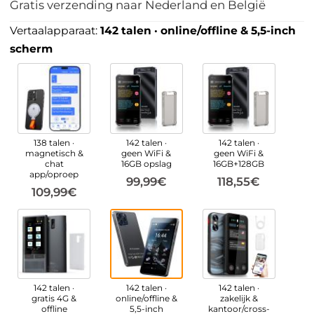
Gratis verzending naar Nederland en België
Vertaalapparaat:
142 talen · online/offline & 5,5-inch
scherm
138 talen ·
142 talen ·
142 talen ·
magnetisch &
geen WiFi &
geen WiFi &
chat
16GB opslag
16GB+128GB
app/oproep
99,99€
118,55€
109,99€
142 talen ·
142 talen ·
142 talen ·
gratis 4G &
online/offline &
zakelijk &
offline
5,5-inch
kantoor/cross-