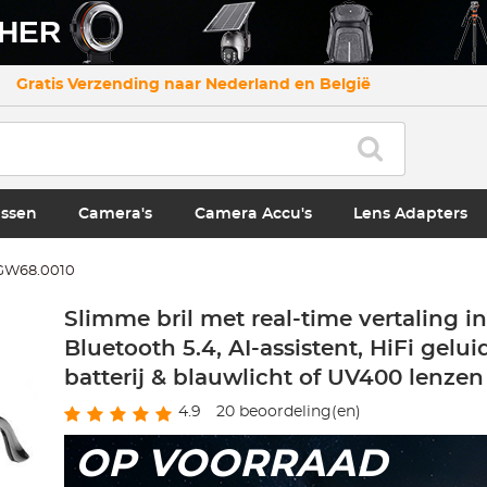
CHER
Gratis Verzending naar Nederland en België
ssen
Camera's
Camera Accu's
Lens Adapters
GW68.0010
Slimme bril met real-time vertaling in
Bluetooth 5.4, AI-assistent, HiFi gelui
batterij & blauwlicht of UV400 lenzen
4.9
20
beoordeling(en)
OP VOORRAAD