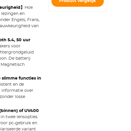
Product vergelijk
wkeurigheid】
Hoe
 lezingen en
onder Engels, Frans,
nauwkeurigheid van
th 5.4, 50 uur
akers voor
chtergrondgeluid
oon. De batterij
. Magnetisch
 slimme functies in
sistent en de
 informatie over
 zonder losse
(binnen) of UV400
 in twee lensopties.
voor pc-gebruik en
olariseerde variant