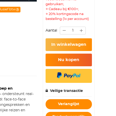
gebruiken;
⭐ Cadeau bij €100+;
lusief btw
⭐ 20% kortingscode na
bestelling (1x per account)
Aantal
In winkelwagen
Nu kopen
roep en
Veilige transactie
– ondersteunt real-
i: face-to-face
Verlanglijst
oongesprekken en
ijke reizen en