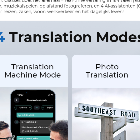
 Glasses doet het allemaal – real-time vertaling in 164 talen (98
 muziekafspelen, op afstand fotograferen, en 4 AI-assistenten
r reizen, zaken, woon-werkverkeer en het dagelijks leven!