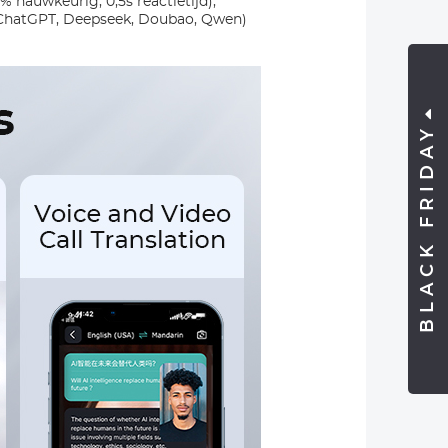
% nauwkeurig, 0,5s reactietijd),
 (ChatGPT, Deepseek, Doubao, Qwen)
BLACK FRIDAY