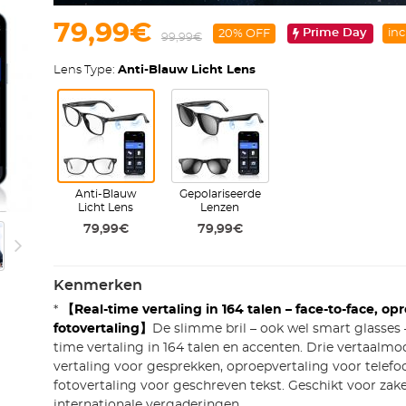
79,99€
Prime Day
inc
20% OFF
99,99€
Lens Type:
Anti-Blauw Licht Lens
Anti-Blauw
Gepolariseerde
Licht Lens
Lenzen
79,99€
79,99€
Kenmerken
*
【Real-time vertaling in 164 talen – face-to-face, op
fotovertaling】
De slimme bril – ook wel smart glasses 
time vertaling in 164 talen en accenten. Drie vertaalmod
vertaling voor gesprekken, oproepvertaling voor telef
fotovertaling voor geschreven tekst. Geschikt voor zakel
internationale vergaderingen.