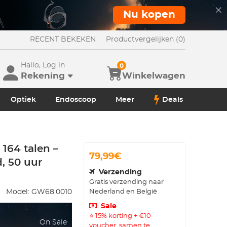
Nu kopen
RECENT BEKEKEN
Productvergelijken (0)
Hallo, Log in
0
Rekening
Winkelwagen
Optiek
Endoscoop
Meer
Deals
 164 talen –
79,99€
d, 50 uur
Verzending
Gratis verzending naar
Nederland en België
Model:
GW68.0010
Sale
⭐ 15% korting + €10
On Sale
voucher, samen te