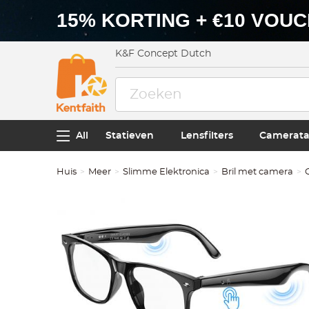
15% KORTING + €10 VOU
K&F Concept Dutch
All
Statieven
Lensfilters
Camerata
Huis
Meer
Slimme Elektronica
Bril met camera