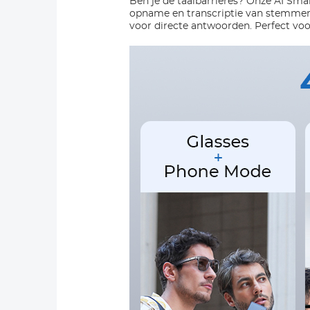
Ben je de taalbarrières? Onze AI Smart
opname en transcriptie van stemmen,
voor directe antwoorden. Perfect voo