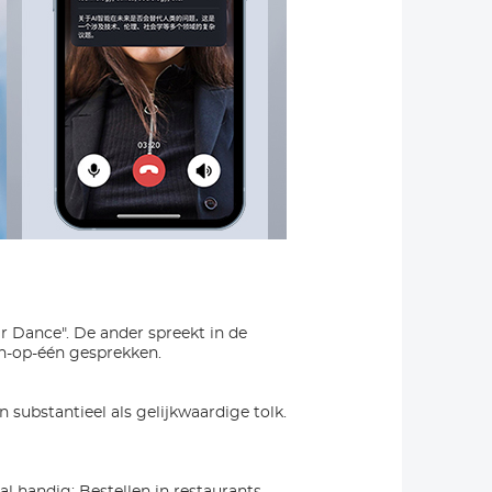
ar Dance". De ander spreekt in de
één-op-één gesprekken.
n substantieel als gelijkwaardige tolk.
al handig: Bestellen in restaurants,