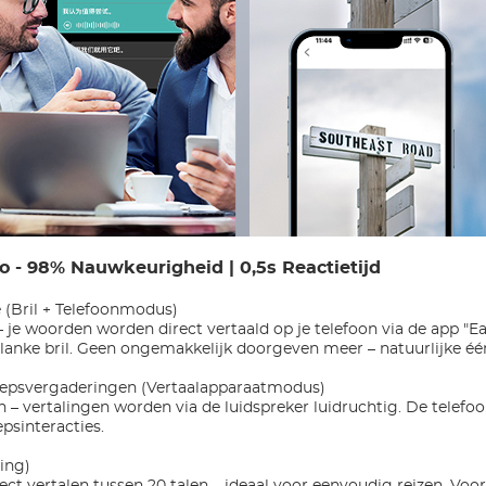
o - 98% Nauwkeurigheid | 0,5s Reactietijd
 (Bril + Telefoonmodus)
– je woorden worden direct vertaald op je telefoon via de app "E
je slanke bril. Geen ongemakkelijk doorgeven meer – natuurlijke 
roepsvergaderingen (Vertaalapparaatmodus)
n – vertalingen worden via de luidspreker luidruchtig. De telefoo
psinteracties.
ling)
ect vertalen tussen 20 talen – ideaal voor eenvoudig reizen. Voor