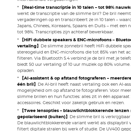
*
【Real-time transcriptie in 10 talen – tot 98% nau
werkt de transcriptie van de slimme bril? De bril neemt
vergaderingen op en transcribeert ze in 10 talen – waar
Japans, Chinees, Koreaans, Spaans en Duits – met een 
tot 98%. Transcripties zijn achteraf bewerkbaar.
*
【HiFi dubbele speakers & ENC-microfoons – Bluetoo
vertaling】
De slimme zonnebril heeft HiFi dubbele spe
stereogeluid en ENC-microfoons die tot 85% van het a
filteren. Via Bluetooth 5.4 verbind je de bril met je telef
biedt 50 uur vertaling of 10 uur muziek op 80% volume
opladen.
*
【AI-assistent & op afstand fotograferen – meerdere
één bril】
De AI-bril heeft naast vertaling ook een AI-as
mogelijkheid om op afstand te fotograferen. Voor meer
slimme brillen en hun functies: alles zit in één apparaat
accessoires. Geschikt voor zakelijk gebruik en reizen.
*
【Twee lensopties – blauwlichtblokkerende lenzen 
gepolariseerd (buiten)】
De slimme bril is verkrijgbaar
De blauwlichtblokkerende variant werkt als displaybril 
filtert digitale stralen bij werk of studie. De UV400 gep