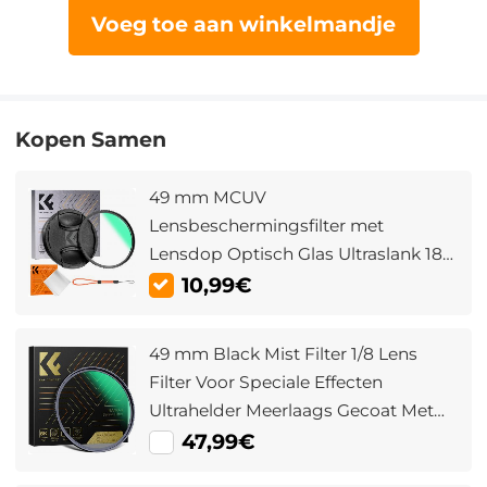
Voeg toe aan winkelmandje
Kopen Samen
49 mm MCUV
Lensbeschermingsfilter met
Lensdop Optisch Glas Ultraslank 18
Meerlaagse Coatings UV Filter voor
10,99€
Cameralens Nano Klear Serie
49 mm Black Mist Filter 1/8 Lens
Filter Voor Speciale Effecten
Ultrahelder Meerlaags Gecoat Met
Waterdicht Krasbestendig En
47,99€
Antireflectie Nano Xcel Serie