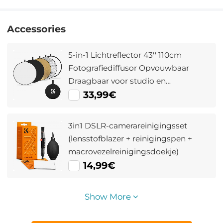
Accessories
5-in-1 Lichtreflector 43'' 110cm
Fotografiediffusor Opvouwbaar
Draagbaar voor studio en
Buitenverlichting Goud Zilver Wit
33,99€
Zwart Doorschijnend
3in1 DSLR-camerareinigingsset
(lensstofblazer + reinigingspen +
macrovezelreinigingsdoekje)
14,99€
Show More