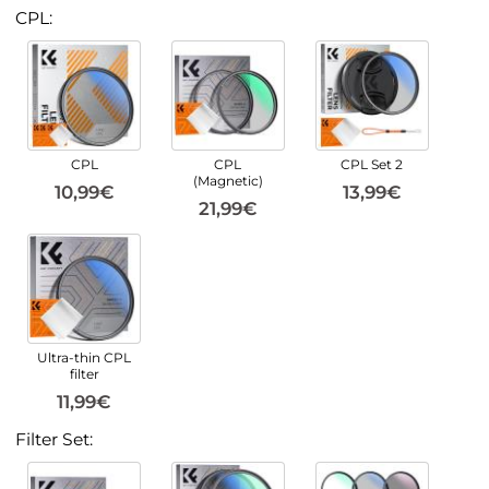
CPL:
CPL
CPL
CPL Set 2
(Magnetic)
10,99€
13,99€
21,99€
Ultra-thin CPL
filter
11,99€
Filter Set: