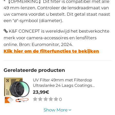
* 【OPMERKING】Dit filter is compatibel met alle
49 mm-lenzen. Controleer de lensdraadmaat van
uw camera voordat u bestelt. Dit getal staat naast
een "ø"-symbool (diameter).
K&F CONCEPT is wereldwijd het bestverkochte
merk voor camera-accessoires en lensfilters
online. Bron: Euromonitor, 2024.
Klik hier om de filterfuncties te bekijken
Gerelateerde producten
UV Filter 49mm met Filterdop
Ultraslanke 24 Laags Coatings
Waterdicht voor Cameralens - Nano
23,99€
Dazzle Serie
0
Show More