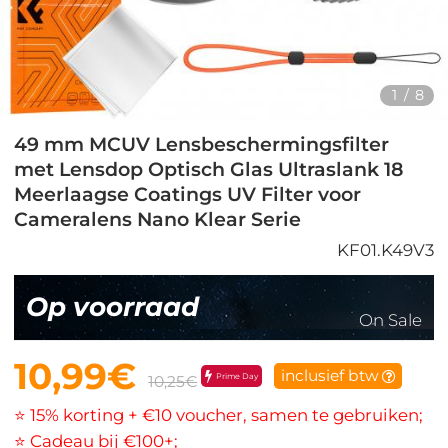
1
/
8
49 mm MCUV Lensbeschermingsfilter
met Lensdop Optisch Glas Ultraslank 18
Meerlaagse Coatings UV Filter voor
Cameralens Nano Klear Serie
KF01.K49V3
Op voorraad
On Sale
10,99€
inclusief btw
Prime Day
10,25€
⭐ 15% korting + €10 voucher, samen te gebruiken;
⭐ Cadeau bij €100+;