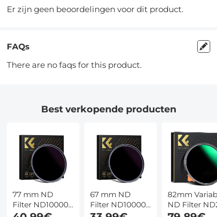
Er zijn geen beoordelingen voor dit product.
FAQs
There are no faqs for this product.
Best verkopende producten
77 mm ND
67 mm ND
82mm Variab
Filter ND100000
Filter ND100000
ND Filter ND
Zonnefilter 16.6
40,99€
Zonnefilter 16.6
33,99€
ND400 (1 - 9
79,89€