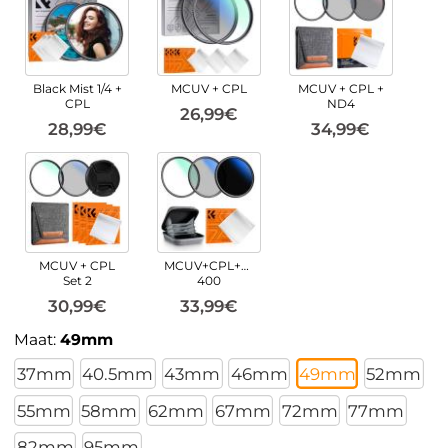
Black Mist 1/4 +
MCUV + CPL
MCUV + CPL +
CPL
ND4
26,99€
28,99€
34,99€
MCUV + CPL
MCUV+CPL+ND2-
Set 2
400
30,99€
33,99€
Maat:
49mm
37mm
40.5mm
43mm
46mm
49mm
52mm
55mm
58mm
62mm
67mm
72mm
77mm
82mm
95mm