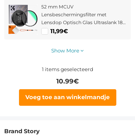
52 mm MCUV
Lensbeschermingsfilter met
Lensdop Optisch Glas Ultraslank 18
Meerlaagse Coatings UV Filter voor
11,99€
Cameralens Nano Klear Serie
Show More
1
items geselecteerd
10.99
€
Voeg toe aan winkelmandje
Brand Story