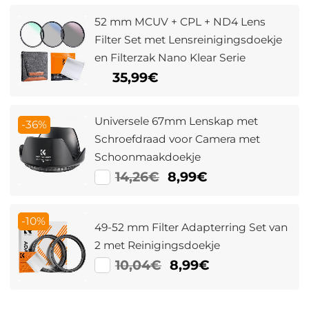
52 mm MCUV + CPL + ND4 Lens
Filter Set met Lensreinigingsdoekje
en Filterzak Nano Klear Serie
35,99€
Universele 67mm Lenskap met
-36%
Schroefdraad voor Camera met
Schoonmaakdoekje
14,26€
8,99€
-10%
49-52 mm Filter Adapterring Set van
2 met Reinigingsdoekje
10,04€
8,99€