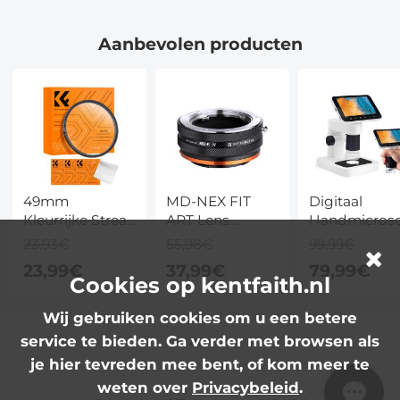
Serie
Nano Klear
Serie
Serie
Aanbevolen producten
49mm
MD-NEX FIT
Digitaal
Kleurrijke Streak
ART Lens
Handmicros
Filter Starlight
Adapter
met 4,5 inch
23,93€
55,98€
99,99€
Dromerige
Handmatige
IPS-scherm,
23,99€
37,99€
79,99€
Creatieve
Focus
afneembare
Cookies op kentfaith.nl
Speciale
Compatibele
basis, 1000X
Effecten
Minolta (SR /
vergroting,
Wij gebruiken cookies om u een betere
Optische Glazen
MD / MC) Serie
maakt 12MP
service te bieden. Ga verder met browsen als
Lens Filters
DSLR Lenzen
foto's, 1080P
je hier tevreden mee bent, of kom meer te
Nano-B Serie
voor Sony E
video's,
weten over
Privacybeleid
.
Camera
Kentfaith