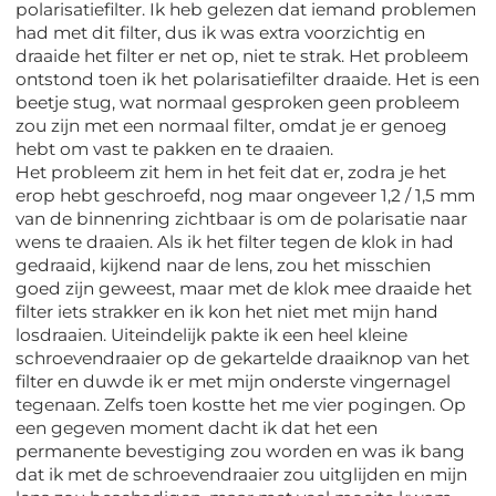
polarisatiefilter. Ik heb gelezen dat iemand problemen
had met dit filter, dus ik was extra voorzichtig en
draaide het filter er net op, niet te strak. Het probleem
ontstond toen ik het polarisatiefilter draaide. Het is een
beetje stug, wat normaal gesproken geen probleem
zou zijn met een normaal filter, omdat je er genoeg
hebt om vast te pakken en te draaien.
Het probleem zit hem in het feit dat er, zodra je het
erop hebt geschroefd, nog maar ongeveer 1,2 / 1,5 mm
van de binnenring zichtbaar is om de polarisatie naar
wens te draaien. Als ik het filter tegen de klok in had
gedraaid, kijkend naar de lens, zou het misschien
goed zijn geweest, maar met de klok mee draaide het
filter iets strakker en ik kon het niet met mijn hand
losdraaien. Uiteindelijk pakte ik een heel kleine
schroevendraaier op de gekartelde draaiknop van het
filter en duwde ik er met mijn onderste vingernagel
tegenaan. Zelfs toen kostte het me vier pogingen. Op
een gegeven moment dacht ik dat het een
permanente bevestiging zou worden en was ik bang
dat ik met de schroevendraaier zou uitglijden en mijn