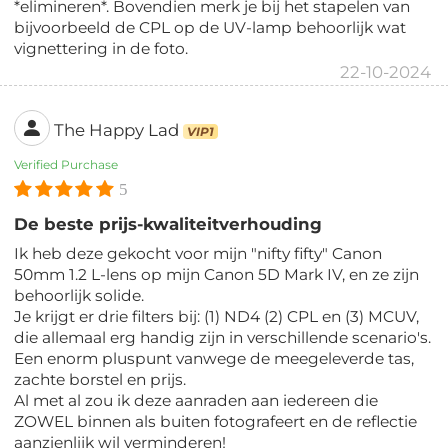
*elimineren*. Bovendien merk je bij het stapelen van
bijvoorbeeld de CPL op de UV-lamp behoorlijk wat
vignettering in de foto.
22-10-2024
The Happy Lad
VIP1
Verified Purchase
5
De beste prijs-kwaliteitverhouding
Ik heb deze gekocht voor mijn "nifty fifty" Canon
50mm 1.2 L-lens op mijn Canon 5D Mark IV, en ze zijn
behoorlijk solide.
Je krijgt er drie filters bij: (1) ND4 (2) CPL en (3) MCUV,
die allemaal erg handig zijn in verschillende scenario's.
Een enorm pluspunt vanwege de meegeleverde tas,
zachte borstel en prijs.
Al met al zou ik deze aanraden aan iedereen die
ZOWEL binnen als buiten fotografeert en de reflectie
aanzienlijk wil verminderen!