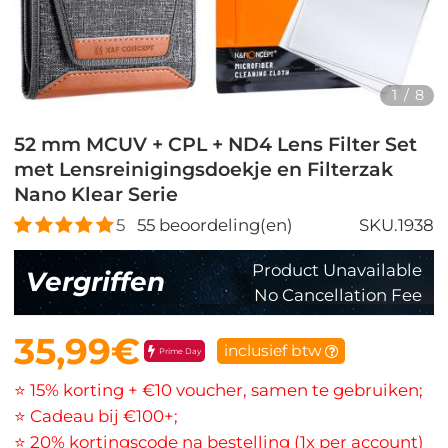
1
/
8
52 mm MCUV + CPL + ND4 Lens Filter Set
met Lensreinigingsdoekje en Filterzak
Nano Klear Serie
5
55
beoordeling(en)
SKU.1938
Product Unavailable
Vergriffen
No Cancellation Fee
35,99€
inclusief btw
Prime Day
⭐ 15% korting + €10 voucher, samen te gebruiken;
⭐ Cadeau bij €100+;
⭐ 20% kortingscode na bestelling (1x per account)