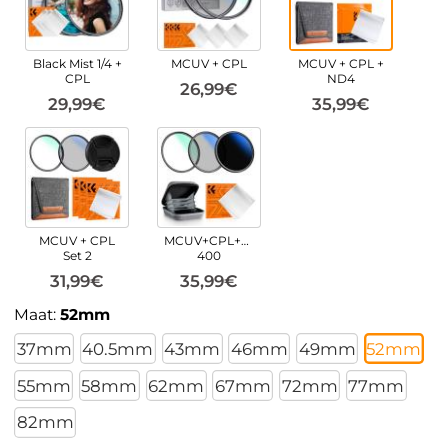
Black Mist 1/4 +
MCUV + CPL
MCUV + CPL +
CPL
ND4
26,99€
29,99€
35,99€
MCUV + CPL
MCUV+CPL+ND2-
Set 2
400
31,99€
35,99€
Maat:
52mm
37mm
40.5mm
43mm
46mm
49mm
52mm
55mm
58mm
62mm
67mm
72mm
77mm
82mm