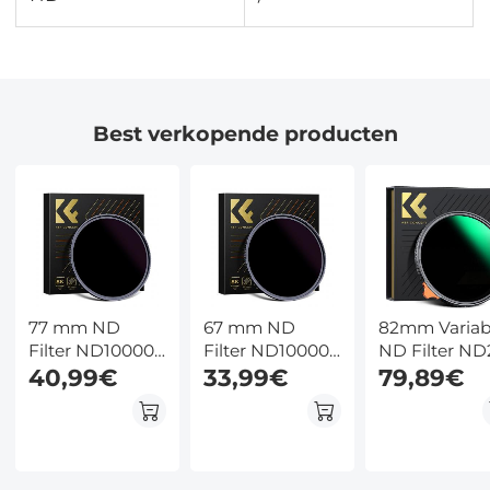
Best verkopende producten
77 mm ND
67 mm ND
82mm Variab
Filter ND100000
Filter ND100000
ND Filter ND
Zonnefilter 16.6
40,99€
Zonnefilter 16.6
33,99€
ND400 (1 - 9
79,89€
Stops Solide
Stops Solide
Stops) Lensfi
Neutrale
Neutrale
Waterdicht e
Dichtheid Filter
Dichtheid Filter
Krasbestend
Voor DSLR
Voor DSLR
Nano Xcel Se
Camera Nano
Camera Nano