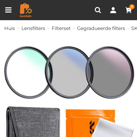
Productvergelijken (0)
RECENT BEKEKEN
0
Huis
Lensfilters
Filterset
Gegradueerde filters
SK