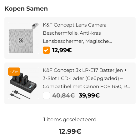
Kopen Samen
K&F Concept Lens Camera
Beschermfolie, Anti-kras
Lensbeschermer, Magische
Zelfklevende Doek Camerafolie voor
12,99€
Camera Lens/DSLR/Accessoires
45x45cm
K&F Concept 3x LP-E17 Batterijen +
-2%
3-Slot LCD-Lader (Geüpgraded) –
Compatibel met Canon EOS R50, RP,
R10, R8, Rebel T8i/T7i/T6i, SL2/SL3,
40,84€
39,99€
M5/M6, 200D, 77D, 750D/760D,
800D/8000D
1
items geselecteerd
12.99
€