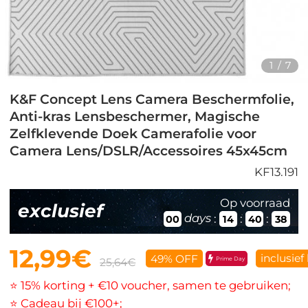
1
/
7
K&F Concept Lens Camera Beschermfolie,
Anti-kras Lensbeschermer, Magische
Zelfklevende Doek Camerafolie voor
Camera Lens/DSLR/Accessoires 45x45cm
KF13.191
Op voorraad
exclusief
days
:
:
:
00
14
40
37
12,99€
inclusief
49% OFF
Prime Day
25,64€
⭐ 15% korting + €10 voucher, samen te gebruiken;
⭐ Cadeau bij €100+;