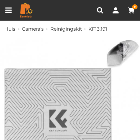
Productvergelijken (0)
RECENT BEKEKEN
0
Huis
Camera's
Reinigingskit
KF13.191