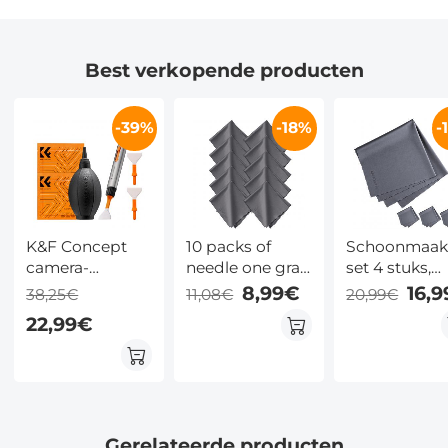
Best verkopende producten
-39%
-18%
-
K&F Concept
10 packs of
Schoonmaak
camera-
needle one gray
set 4 stuks,
reinigingsset, 6
cleaning cloth
40.6*40.6cm
8,99€
16,
38,25€
11,08€
20,99€
in 1 met
150*180mm,
22,99€
stofzuigerdoek*2,
with K&F logo
vervangbare
reinigingspen,
full-frame
reinigingsstaaf*2,
siliconen zwarte
Gerelateerde producten