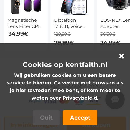
Magnetische
Dictafoon
EOS-NEX Le
Lens Filter CPL
128GB, Voice
Adapter
+ ND Filterset
Recorder met
Handmatige
34,99€
129,99€
36,38€
voor DJI Osmo
360° Opname,
Focus
79,99€
24,99€
Pocket 3
3,6 cm
Compatibele
Kleurenscherm,
Canon EOS 
Spraakactivatie
Lenzen voor
en 38 Uur
Sony E Came
Cookies op kentfaith.nl
Continu
Lichaam
Wij gebruiken cookies om u een betere
Opnemen
service te bieden. Ga verder met browsen als
Door de K&F Concept © 2026
je hier tevreden mee bent, of kom meer te
weten over
Privacybeleid
.
Quit
Accept
In winkelwagen
Nu kopen