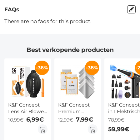
FAQs
There are no faqs for this product.
Best verkopende producten
-36%
-38%
-
K&F Concept
K&F Concept
K&F Concept
Lens Air Blower,
Premium
in 1 Elektrisc
Rubberen Bol
Microfiber
Luchtblazer 
6,99€
7,99€
10,99€
12,99€
78,99€
Luchtpomp
Reinigingsdoekjes
Stofzuiger m
59,99€
Stofblazer
6-Pack •
LED Lamp,
Reiniger, met
Wasbaar
150.000 rpm,