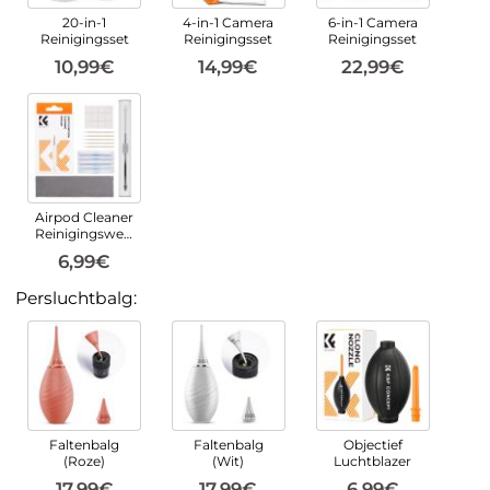
20-in-1
4-in-1 Camera
6-in-1 Camera
Reinigingsset
Reinigingsset
Reinigingsset
10,99€
14,99€
22,99€
Airpod Cleaner
Reinigingswerkzeugsatz
6,99€
Persluchtbalg:
Faltenbalg
Faltenbalg
Objectief
(Roze)
(Wit)
Luchtblazer
17,99€
17,99€
6,99€