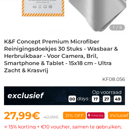
1
/
6
K&F Concept Premium Microfiber
Reinigingsdoekjes 30 Stuks - Wasbaar &
Herbruikbaar - Voor Camera, Bril,
Smartphone & Tablet - 15x18 cm - Ultra
Zacht & Krasvrij
KF08.056
Op voorraad
exclusief
days
:
:
:
00
17
27
49
27,99€
inclusie
31% OFF
Prime Day
40,99€
⭐ 15% korting + €10 voucher, samen te gebruiken;