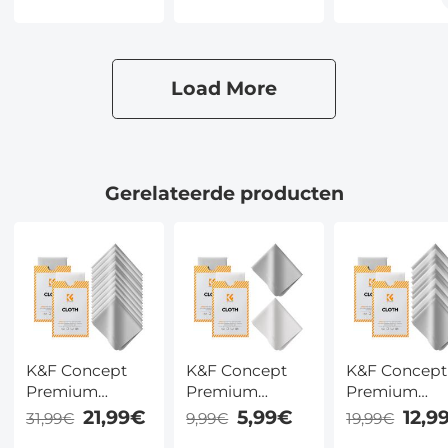
Lange
Lensdoekje voor
Snelheden,
Mondstuk voor
Camera, Bril &
Draagbare
Mobiele
Schermen •
Persluchtrein
Telefoon, Tablet,
15x18 cm (6x7
voor Comput
Load More
Camera Lens
inch) • Krasvrij &
Toetsenbord
Sensoren,
Stofwerend
Auto
Toetsenbord,
Telescopen
Gerelateerde producten
K&F Concept
K&F Concept
K&F Concept
Premium
Premium
Premium
Microfiber
Microfiber
Microfiber
21,99€
5,99€
12,9
31,99€
9,99€
19,99€
Reinigingsdoekjes
Reinigingsdoekjes
Reinigingsdo