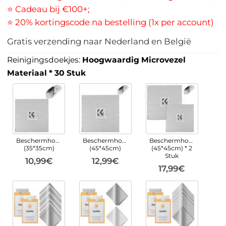
⭐ Cadeau bij €100+;
⭐ 20% kortingscode na bestelling (1x per account)
Gratis verzending naar Nederland en België
Reinigingsdoekjes:
Hoogwaardig Microvezel
Materiaal * 30 Stuk
Beschermhoes
Beschermhoes
Beschermhoes
(35*35cm)
(45*45cm)
(45*45cm) * 2
Stuk
10,99€
12,99€
17,99€