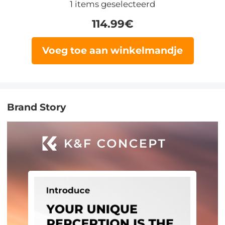
1
items geselecteerd
114.99
€
Voeg toe aan winkelmandje
Brand Story