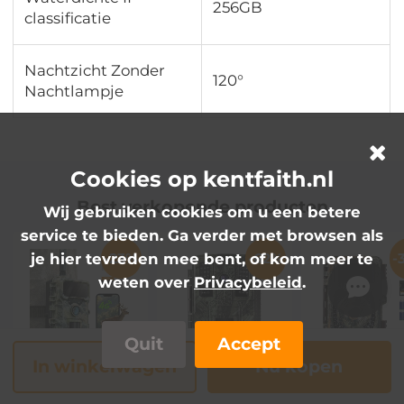
256GB
classificatie
Nachtzicht Zonder
120°
Nachtlampje
Cookies op kentfaith.nl
Best verkopende producten
Wij gebruiken cookies om u een betere
service te bieden. Ga verder met browsen als
-23%
-62%
-
je hier tevreden mee bent, of kom meer te
weten over
Privacybeleid
.
Quit
Accept
In winkelwagen
Nu kopen
Kentfaith 4G
4K 32MP
4K 48MP
Cellulaire Trail
Wildcamera,
Wildcamera
Camera, 2.7K
IP67
WiFi Bluetoo