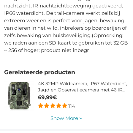
nachtzicht, IR-nachtzichtbeweging geactiveerd,
IP66 waterdicht. De trail-camera werkt zelfs bij
extreem weer en is perfect voor jagen, bewaking
van dieren in het wild, inbrekers op boerderijen of
zelfs bewaking van huisbeveiliging.(Opmerking:
we raden aan een SD-kaart te gebruiken tot 32 GB
~ 256 of hoger; product niet inbegr
Gerelateerde producten
4K 32MP Wildcamera, IP67 Waterdicht,
Jagd en Observatiecamera met 46 IR
Leds en 2,31" Display
69,99€
114
Show More