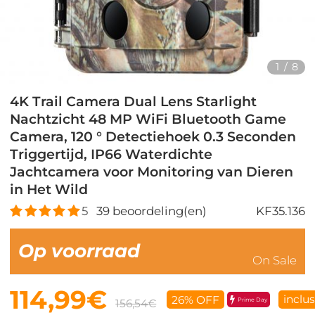
1
/
8
4K Trail Camera Dual Lens Starlight
Nachtzicht 48 MP WiFi Bluetooth Game
Camera, 120 ° Detectiehoek 0.3 Seconden
Triggertijd, IP66 Waterdichte
Jachtcamera voor Monitoring van Dieren
in Het Wild
5
39
beoordeling(en)
KF35.136
Op voorraad
On Sale
114,99€
inclu
26% OFF
Prime Day
156,54€