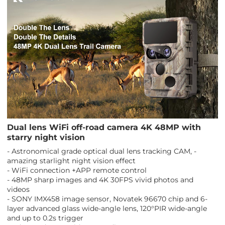
Dual lens WiFi off-road camera 4K 48MP with
starry night vision
- Astronomical grade optical dual lens tracking CAM, -
amazing starlight night vision effect
- WiFi connection +APP remote control
- 48MP sharp images and 4K 30FPS vivid photos and
videos
- SONY IMX458 image sensor, Novatek 96670 chip and 6-
layer advanced glass wide-angle lens, 120°PIR wide-angle
and up to 0.2s trigger