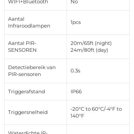
WIFI+Bluetooth
No
Aantal
1pcs
Infraroodlampen
Aantal PIR-
20m/65ft (night)
SENSOREN
24m/80ft (day)
Detectiebereik van
0.3s
PIR-sensoren
Triggerafstand
IP66
-20°C to 60°C/-4°F to
Triggersnelheid
140°F
Waterdichte IP-