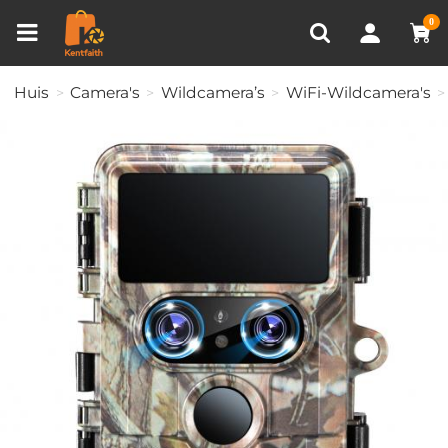
Productvergelijken (0)
RECENT BEKEKEN
0
Huis
Camera's
Wildcamera’s
WiFi-Wildcamera's