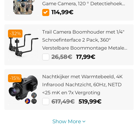
Game Camera, 120 ° Detectiehoek
0.3 Seconden Triggertijd, IP66
114,99€
Waterdichte Jachtcamera voor
Monitoring van Dieren in Het Wild
Trail Camera Boomhouder met 1/4"
-32%
Schroefinterface 2 Pack, 360°
Verstelbare Boommontage Metalen
Beugel voor Trail Camera's,
26,58€
17,99€
Zonnepanelen, Verlichting, enz.
Nachtkijker met Warmtebeeld, 4K
-15%
Infrarood Nachtzicht, 60Hz, NETD
<25 mK en 7x Vergroting
617,49€
519,99€
Show More