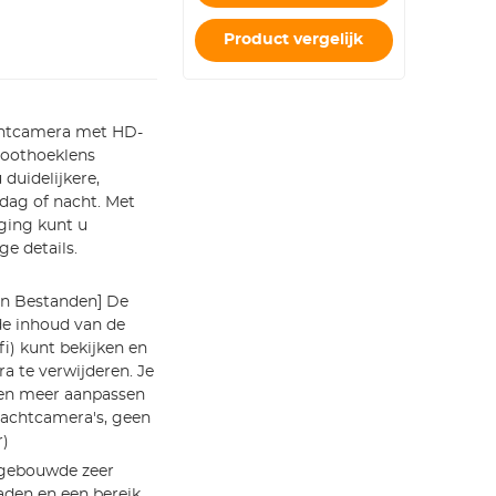
Kaartadapter
Product vergelijk
achtcamera met HD-
roothoeklens
duidelijkere,
 dag of nacht. Met
ging kunt u
ge details.
an Bestanden] De
de inhoud van de
i) kunt bekijken en
a te verwijderen. Je
 en meer aanpassen
 jachtcamera's, geen
r)
Ingebouwde zeer
aden en een bereik