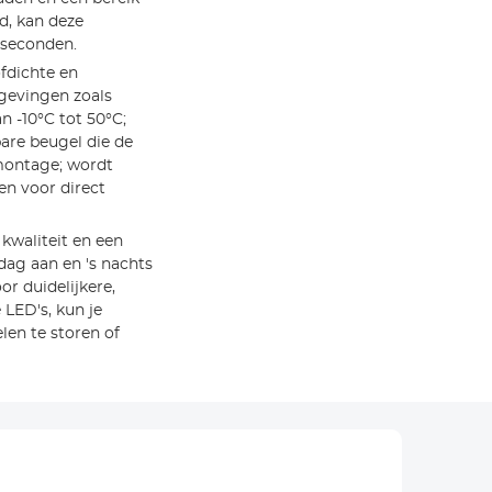
d, kan deze
 seconden.
ofdichte en
gevingen zoals
 -10°C tot 50°C;
are beugel die de
 montage; wordt
en voor direct
 kwaliteit en een
ag aan en 's nachts
r duidelijkere,
LED's, kun je
len te storen of