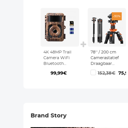
-50%
4K 48MP Trail
78'' / 200 cm
Camera WiFi
Camerastatief
Bluetooth
Draagbaar
Wildcamera
Aluminium
99,99€
152,38€
75,
120° Detectie
Fotostatief Met
Sterrenlicht
Monopod
Nachtzicht 0.2s
Functie 360°
Trigger IP66
Balhoofd
Waterdicht met
Inclusief
64GB SD Kaart
Snelkoppelingspla
+ 8 Batterijen
Voor Canon
Brand Story
Nikon Sony
Olympus
O234A7+BH-28L