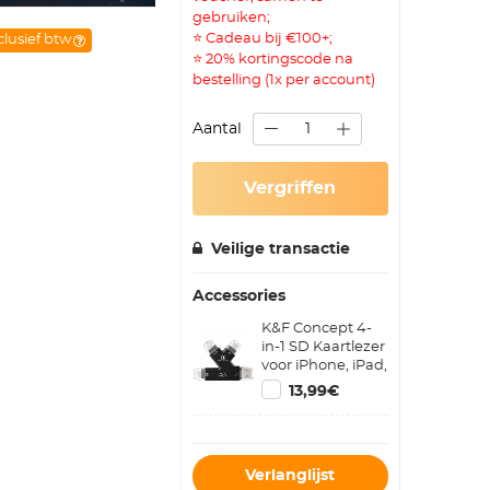
gebruiken;
⭐ Cadeau bij €100+;
clusief btw
⭐ 20% kortingscode na
bestelling (1x per account)
Aantal
Vergriffen
Veilige transactie
Accessories
K&F Concept 4-
in-1 SD Kaartlezer
voor iPhone, iPad,
Android, Mac en
13,99€
Computer,
compatibel met
SD, Micro SD en
TF Kaarten,
Verlanglijst
Draagbare