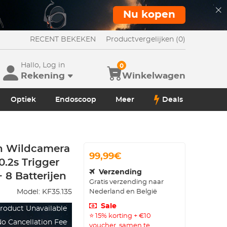
Nu kopen
RECENT BEKEKEN
Productvergelijken (0)
Hallo, Log in
0
Rekening
Winkelwagen
Optiek
Endoscoop
Meer
Deals
th Wildcamera
99,99€
0.2s Trigger
Verzending
 8 Batterijen
Gratis verzending naar
Nederland en België
Model:
KF35.135
Sale
roduct Unavailable
⭐ 15% korting + €10
o Cancellation Fee
voucher, samen te