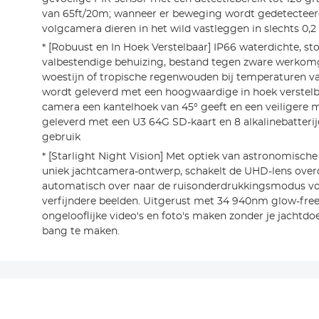
van 65ft/20m; wanneer er beweging wordt gedetecteer
volgcamera dieren in het wild vastleggen in slechts 0,2
* [Robuust en In Hoek Verstelbaar] IP66 waterdichte, st
valbestendige behuizing, bestand tegen zware werkom
woestijn of tropische regenwouden bij temperaturen van
wordt geleverd met een hoogwaardige in hoek verstelb
camera een kantelhoek van 45° geeft en een veiligere
geleverd met een U3 64G SD-kaart en 8 alkalinebatterij
gebruik
* [Starlight Night Vision] Met optiek van astronomische
uniek jachtcamera-ontwerp, schakelt de UHD-lens overd
automatisch over naar de ruisonderdrukkingsmodus voo
verfijndere beelden. Uitgerust met 34 940nm glow-free 
ongelooflijke video's en foto's maken zonder je jachtdoe
bang te maken.