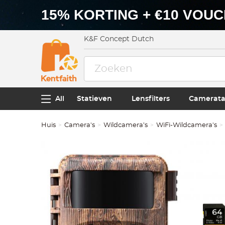
15% KORTING + €10 VOU
K&F Concept Dutch
All
Statieven
Lensfilters
Camerata
Huis
Camera's
Wildcamera’s
WiFi-Wildcamera's