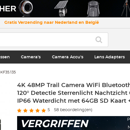
CHER
Gratis Verzending naar Nederland en België
ssen
Camera's
Camera Accu's
Lens Adapters
KF35.135
4K 48MP Trail Camera WiFi Bluetoo
120° Detectie Sterrenlicht Nachtzicht 
IP66 Waterdicht met 64GB SD Kaart +
5
58
beoordeling(en)
P
VERGRIFFEN
N