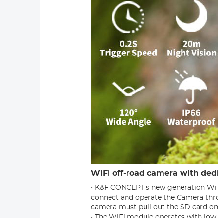
WiFi off-road camera with ded
• K&F CONCEPT's new generation Wi-F
connect and operate the Camera throu
camera must pull out the SD card on
• The WiFi module operates with low