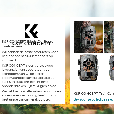
K&F CONCEPT Biedt De Beste
Trailcamera
Wij hebben de beste producten voor
beginnende natuurliefhebbers op
voorraad.
K&F CONCEPT is een vertrouwde
leverancier van apparatuur voor
liefhebbers van wilde dieren.
Hoogwaardige camera-apparatuur
stelt u in staat om een ​​intieme,
ononderbroken kijk te krijgen op de
wezens waarmee we onze planeet
We hebben ook alle kabels, add-ons en
K&F CONCEPT Trail Ca
delen.
accessoires die u nodig heeft om uw
bestaande trailcamerakit uit te
Bekijk onze volledige sele
breiden. Zoek gewoon snel op onze
website om te vinden wat u zoekt.