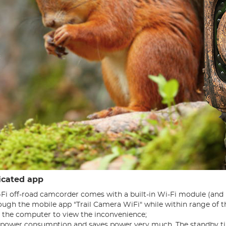
icated app
i off-road camcorder comes with a built-in Wi-Fi module (and 
gh the mobile app "Trail Camera WiFi" while within range of the
 the computer to view the inconvenience;
 power consumption and saves power very much. The standby tim