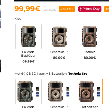
99,99€
Prime Day
in
39% OFF
164,98€
Kleur:
Fallende
Schorskleur
Totholz
BladKleur
89,99€
89,99€
89,99€
Met 64 GB SD Kaart + 8 Batterijen:
Totholz Set
Fallende
Schorskleur
Totholz Set