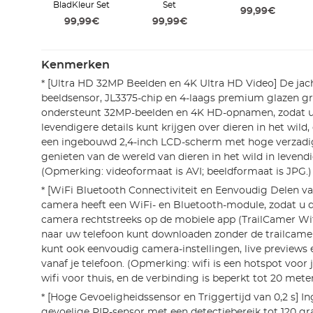
BladKleur Set
Set
99,99€
99,99€
99,99€
Kenmerken
* [Ultra HD 32MP Beelden en 4K Ultra HD Video] De j
beeldsensor, JL3375-chip en 4-laags premium glazen g
ondersteunt 32MP-beelden en 4K HD-opnamen, zodat u 
levendigere details kunt krijgen over dieren in het wild,
een ingebouwd 2,4-inch LCD-scherm met hoge verzadi
genieten van de wereld van dieren in het wild in levendi
(Opmerking: videoformaat is AVI; beeldformaat is JPG.)
* [WiFi Bluetooth Connectiviteit en Eenvoudig Delen v
camera heeft een WiFi- en Bluetooth-module, zodat u 
camera rechtstreeks op de mobiele app (TrailCamer Wif
naar uw telefoon kunt downloaden zonder de trailcamer
kunt ook eenvoudig camera-instellingen, live previews
vanaf je telefoon. (Opmerking: wifi is een hotspot voor
wifi voor thuis, en de verbinding is beperkt tot 20 mete
* [Hoge Gevoeligheidssensor en Triggertijd van 0,2 s] 
gevoelige PIR-sensor met een detectiebereik tot 120 gr